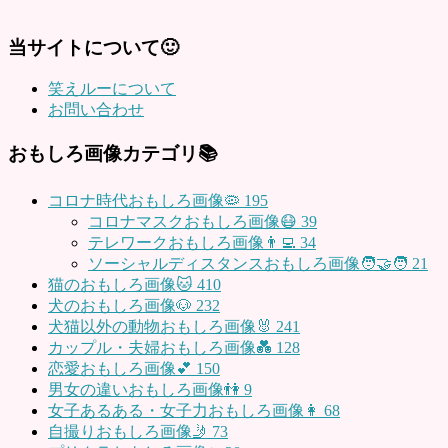
当サイトについて🙂
笑えルーについて
お問い合わせ
おもしろ画像カテゴリ📚
コロナ時代おもしろ画像🦠
195
コロナマスクおもしろ画像😷
39
テレワークおもしろ画像👨‍💻
34
ソーシャルディスタンスおもしろ画像🧑‍🤝‍🧑
21
猫のおもしろ画像🐱
410
犬のおもしろ画像🐶
232
犬猫以外の動物おもしろ画像🐰
241
カップル・夫婦おもしろ画像💑
128
恋愛おもしろ画像💕
150
男女の違いおもしろ画像👫
9
女子あるある・女子力おもしろ画像👩
68
自撮りおもしろ画像🤳
73