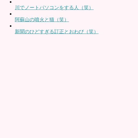
川でノートパソコンをする人（笑）
阿蘇山の噴火と猫（笑）
新聞のひどすぎる訂正とおわび（笑）