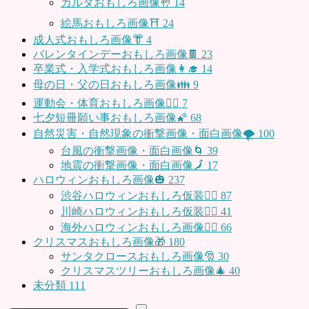
カルタおもしろ画像🤚
14
絵馬おもしろ画像⛩
24
成人式おもしろ画像👘
4
バレンタインデーおもしろ画像🍫
23
卒業式・入学式おもしろ画像👩‍🎓
14
母の日・父の日おもしろ画像👪
9
運動会・体育おもしろ画像🤸‍♂️
7
七夕短冊願い事おもしろ画像🌠
68
自然災害・自然現象の衝撃画像・面白画像🌪
100
台風の衝撃画像・面白画像🌀
39
地震の衝撃画像・面白画像🗾
17
ハロウィンおもしろ画像🎃
237
渋谷ハロウィンおもしろ仮装👯‍♂️
87
川崎ハロウィンおもしろ仮装🧞‍♀️
41
海外ハロウィンおもしろ画像🧛‍♂️
66
クリスマスおもしろ画像🎁
180
サンタクロースおもしろ画像🎅
30
クリスマスツリーおもしろ画像🎄
40
未分類
111