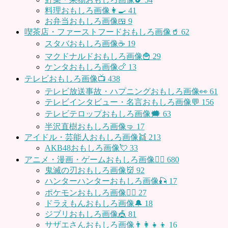
料理おもしろ画像👩‍🍳
41
お弁当おもしろ画像🍱
9
喫茶店・ファーストフードおもしろ画像🥤
62
スタバおもしろ画像☕️
19
マクドナルドおもしろ画像🍟
29
ケンタおもしろ画像🍗
13
テレビおもしろ画像📺
438
テレビ放送事故・ハプニングおもしろ画像👀
61
テレビインタビュー・名言おもしろ画像💬
156
テレビテロップおもしろ画像🗯
63
半沢直樹おもしろ画像🤜
17
アイドル・芸能人おもしろ画像👯
213
AKB48おもしろ画像💘
33
アニメ・漫画・ゲームおもしろ画像🧚‍♀️
680
鬼滅の刃おもしろ画像👹
92
ハンターハンターおもしろ画像🎣
17
ポケモンおもしろ画像🤹‍♂️
27
ドラえもんおもしろ画像🔔
18
ジブリおもしろ画像🎪
81
サザエさんおもしろ画像👨‍👩‍👧‍👦
16