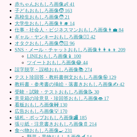
赤ちゃんおもしろ画像👶
41
子どもおもしろ画像🧒
163
高校生おもしろ画像🧑
21
大学生おもしろ画像👨‍🎓
14
仕事・社会人・ビジネスマンおもしろ画像👨‍💼
84
ギャル・ヤンキーおもしろ画像👱‍♀️
42
オタクおもしろ画像🧑🏻
96
SNS・メール・チャットおもしろ画像👨‍👩‍👧‍👦
209
LINEおもしろ画像📱
100
ツイートおもしろ画像😂
44
誤字脱字・誤植おもしろ画像📚
274
テスト珍回答・教科書例文おもしろ画像🤪
129
教科書・参考書の挿絵・落書きおもしろ画像✍️
42
受験・試験・テストおもしろ画像📝
30
意見箱の珍意見・珍回答おもしろ画像👄
17
看板おもしろ画像🚧
130
広告おもしろ画像💡
170
値札・ポップおもしろ画像🏬
185
張り紙・注意書きおもしろ画像📄
214
食べ物おもしろ画像🍳
231
野菜・果物おもしろ画像🍆
54