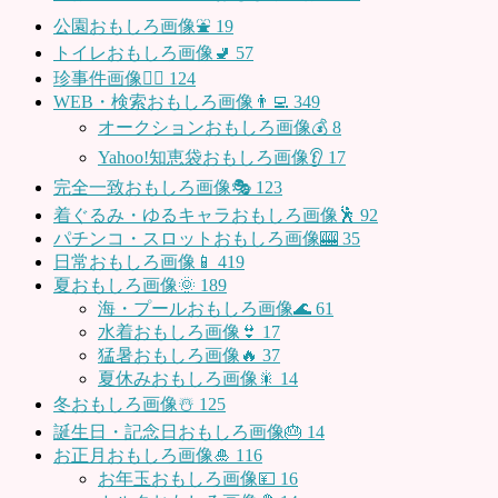
公園おもしろ画像⛲️
19
トイレおもしろ画像🚽
57
珍事件画像👮‍♂️
124
WEB・検索おもしろ画像👨‍💻
349
オークションおもしろ画像💰
8
Yahoo!知恵袋おもしろ画像👂
17
完全一致おもしろ画像🎭
123
着ぐるみ・ゆるキャラおもしろ画像🕺
92
パチンコ・スロットおもしろ画像🎰
35
日常おもしろ画像📱
419
夏おもしろ画像🌞
189
海・プールおもしろ画像🌊
61
水着おもしろ画像👙
17
猛暑おもしろ画像🔥
37
夏休みおもしろ画像🎇
14
冬おもしろ画像☃️
125
誕生日・記念日おもしろ画像🎂
14
お正月おもしろ画像🎍
116
お年玉おもしろ画像💴
16