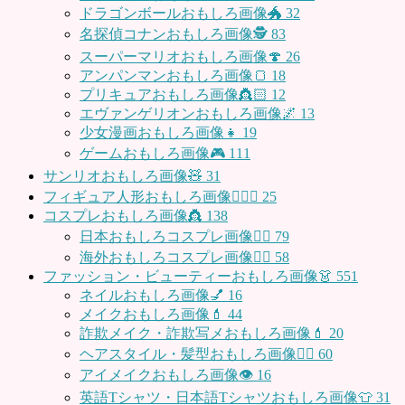
ドラゴンボールおもしろ画像🐲
32
名探偵コナンおもしろ画像🕵️
83
スーパーマリオおもしろ画像🍄
26
アンパンマンおもしろ画像🍞
18
プリキュアおもしろ画像👸🏻
12
エヴァンゲリオンおもしろ画像🌌
13
少女漫画おもしろ画像👧
19
ゲームおもしろ画像🎮
111
サンリオおもしろ画像🧸
31
フィギュア人形おもしろ画像🧍🏼‍♂️
25
コスプレおもしろ画像👸
138
日本おもしろコスプレ画像🧝‍♀️
79
海外おもしろコスプレ画像🧝‍♂️
58
ファッション・ビューティーおもしろ画像👗
551
ネイルおもしろ画像💅
16
メイクおもしろ画像💄
44
詐欺メイク・詐欺写メおもしろ画像💄
20
ヘアスタイル・髪型おもしろ画像👱‍♀️
60
アイメイクおもしろ画像👁
16
英語Tシャツ・日本語Tシャツおもしろ画像👕
31