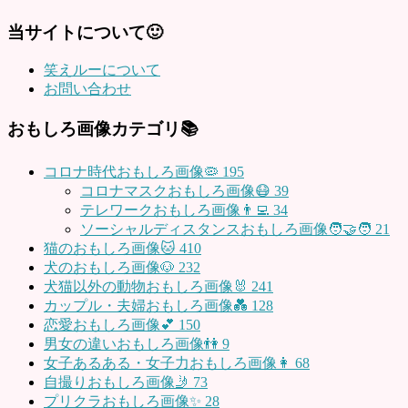
当サイトについて🙂
笑えルーについて
お問い合わせ
おもしろ画像カテゴリ📚
コロナ時代おもしろ画像🦠
195
コロナマスクおもしろ画像😷
39
テレワークおもしろ画像👨‍💻
34
ソーシャルディスタンスおもしろ画像🧑‍🤝‍🧑
21
猫のおもしろ画像🐱
410
犬のおもしろ画像🐶
232
犬猫以外の動物おもしろ画像🐰
241
カップル・夫婦おもしろ画像💑
128
恋愛おもしろ画像💕
150
男女の違いおもしろ画像👫
9
女子あるある・女子力おもしろ画像👩
68
自撮りおもしろ画像🤳
73
プリクラおもしろ画像✨
28