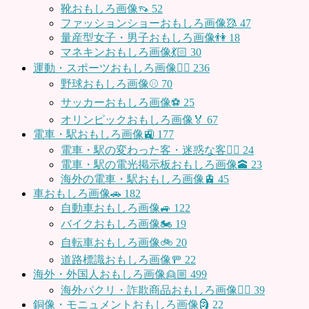
靴おもしろ画像👡
52
ファッションショーおもしろ画像🥻
47
量産型女子・男子おもしろ画像👫
18
マネキンおもしろ画像💃🏻
30
運動・スポーツおもしろ画像🏃‍♂️
236
野球おもしろ画像⚾
70
サッカーおもしろ画像⚽️
25
オリンピックおもしろ画像🏅
67
電車・駅おもしろ画像🚉
177
電車・駅の変わった客・迷惑な客🤦‍♀️
24
電車・駅の電光掲示板おもしろ画像🕋
23
海外の電車・駅おもしろ画像🚊
45
車おもしろ画像🚗
182
自動車おもしろ画像🚙
122
バイクおもしろ画像🏍
19
自転車おもしろ画像🚲
20
道路標識おもしろ画像🚥
22
海外・外国人おもしろ画像👱🏼
499
海外パクリ・詐欺商品おもしろ画像🙅‍♀️
39
銅像・モニュメントおもしろ画像🗿
22