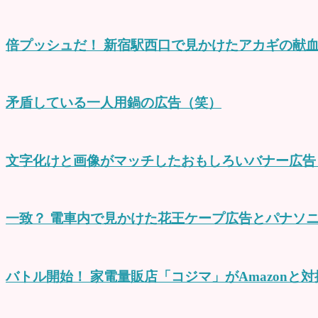
倍プッシュだ！ 新宿駅西口で見かけたアカギの献
矛盾している一人用鍋の広告（笑）
文字化けと画像がマッチしたおもしろいバナー広告
一致？ 電車内で見かけた花王ケープ広告とパナソ
バトル開始！ 家電量販店「コジマ」がAmazonと