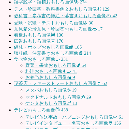
誤字脱字・誤植おもしろ画像📚
274
テスト珍回答・教科書例文おもしろ画像🤪
129
教科書・参考書の挿絵・落書きおもしろ画像✍️
42
受験・試験・テストおもしろ画像📝
30
意見箱の珍意見・珍回答おもしろ画像👄
17
看板おもしろ画像🚧
130
広告おもしろ画像💡
170
値札・ポップおもしろ画像🏬
185
張り紙・注意書きおもしろ画像📄
214
食べ物おもしろ画像🍳
231
野菜・果物おもしろ画像🍆
54
料理おもしろ画像👩‍🍳
41
お弁当おもしろ画像🍱
9
喫茶店・ファーストフードおもしろ画像🥤
62
スタバおもしろ画像☕️
19
マクドナルドおもしろ画像🍟
29
ケンタおもしろ画像🍗
13
テレビおもしろ画像📺
438
テレビ放送事故・ハプニングおもしろ画像👀
61
テレビインタビュー・名言おもしろ画像💬
156