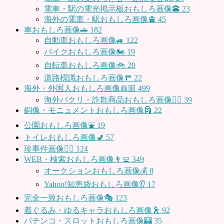
電車・駅の電光掲示板おもしろ画像🕋
23
海外の電車・駅おもしろ画像🚊
45
車おもしろ画像🚗
182
自動車おもしろ画像🚙
122
バイクおもしろ画像🏍
19
自転車おもしろ画像🚲
20
道路標識おもしろ画像🚥
22
海外・外国人おもしろ画像👱🏼
499
海外パクリ・詐欺商品おもしろ画像🙅‍♀️
39
銅像・モニュメントおもしろ画像🗿
22
公園おもしろ画像⛲️
19
トイレおもしろ画像🚽
57
珍事件画像👮‍♂️
124
WEB・検索おもしろ画像👨‍💻
349
オークションおもしろ画像💰
8
Yahoo!知恵袋おもしろ画像👂
17
完全一致おもしろ画像🎭
123
着ぐるみ・ゆるキャラおもしろ画像🕺
92
パチンコ・スロットおもしろ画像🎰
35