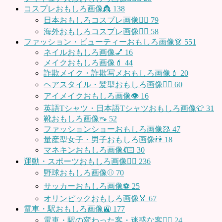
コスプレおもしろ画像👸
138
日本おもしろコスプレ画像🧝‍♀️
79
海外おもしろコスプレ画像🧝‍♂️
58
ファッション・ビューティーおもしろ画像👗
551
ネイルおもしろ画像💅
16
メイクおもしろ画像💄
44
詐欺メイク・詐欺写メおもしろ画像💄
20
ヘアスタイル・髪型おもしろ画像👱‍♀️
60
アイメイクおもしろ画像👁
16
英語Tシャツ・日本語Tシャツおもしろ画像👕
31
靴おもしろ画像👡
52
ファッションショーおもしろ画像🥻
47
量産型女子・男子おもしろ画像👫
18
マネキンおもしろ画像💃🏻
30
運動・スポーツおもしろ画像🏃‍♂️
236
野球おもしろ画像⚾
70
サッカーおもしろ画像⚽️
25
オリンピックおもしろ画像🏅
67
電車・駅おもしろ画像🚉
177
電車・駅の変わった客・迷惑な客🤦‍♀️
24