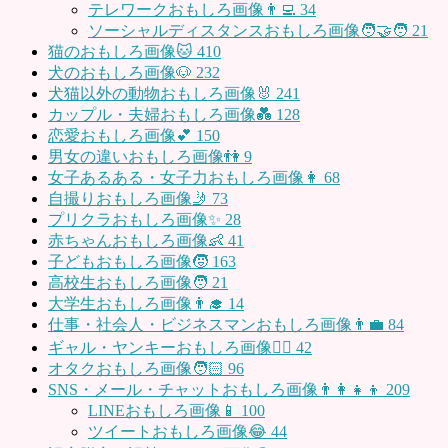
テレワークおもしろ画像👨‍💻
34
ソーシャルディスタンスおもしろ画像🧑‍🤝‍🧑
21
猫のおもしろ画像🐱
410
犬のおもしろ画像🐶
232
犬猫以外の動物おもしろ画像🐰
241
カップル・夫婦おもしろ画像💑
128
恋愛おもしろ画像💕
150
男女の違いおもしろ画像👫
9
女子あるある・女子力おもしろ画像👩
68
自撮りおもしろ画像🤳
73
プリクラおもしろ画像✨
28
赤ちゃんおもしろ画像👶
41
子どもおもしろ画像🧒
163
高校生おもしろ画像🧑
21
大学生おもしろ画像👨‍🎓
14
仕事・社会人・ビジネスマンおもしろ画像👨‍💼
84
ギャル・ヤンキーおもしろ画像👱‍♀️
42
オタクおもしろ画像🧑🏻
96
SNS・メール・チャットおもしろ画像👨‍👩‍👧‍👦
209
LINEおもしろ画像📱
100
ツイートおもしろ画像😂
44