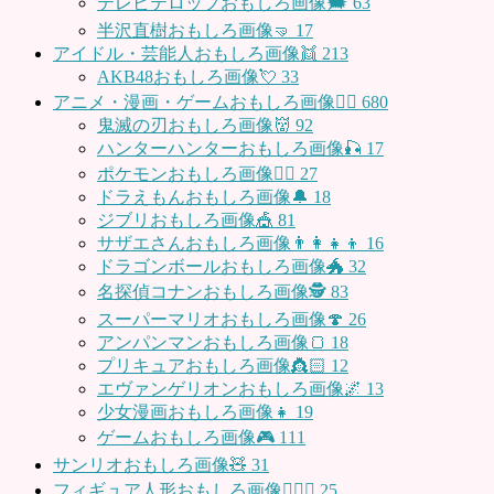
テレビテロップおもしろ画像🗯
63
半沢直樹おもしろ画像🤜
17
アイドル・芸能人おもしろ画像👯
213
AKB48おもしろ画像💘
33
アニメ・漫画・ゲームおもしろ画像🧚‍♀️
680
鬼滅の刃おもしろ画像👹
92
ハンターハンターおもしろ画像🎣
17
ポケモンおもしろ画像🤹‍♂️
27
ドラえもんおもしろ画像🔔
18
ジブリおもしろ画像🎪
81
サザエさんおもしろ画像👨‍👩‍👧‍👦
16
ドラゴンボールおもしろ画像🐲
32
名探偵コナンおもしろ画像🕵️
83
スーパーマリオおもしろ画像🍄
26
アンパンマンおもしろ画像🍞
18
プリキュアおもしろ画像👸🏻
12
エヴァンゲリオンおもしろ画像🌌
13
少女漫画おもしろ画像👧
19
ゲームおもしろ画像🎮
111
サンリオおもしろ画像🧸
31
フィギュア人形おもしろ画像🧍🏼‍♂️
25