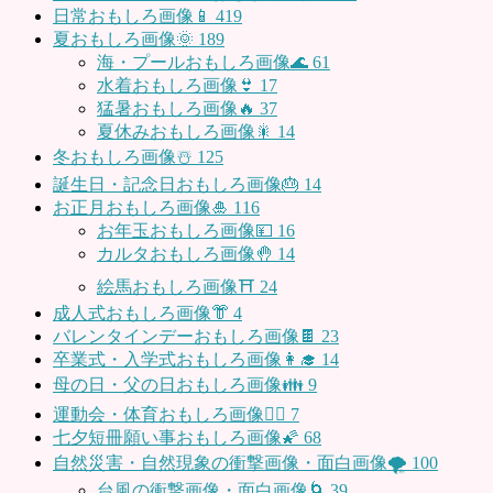
日常おもしろ画像📱
419
夏おもしろ画像🌞
189
海・プールおもしろ画像🌊
61
水着おもしろ画像👙
17
猛暑おもしろ画像🔥
37
夏休みおもしろ画像🎇
14
冬おもしろ画像☃️
125
誕生日・記念日おもしろ画像🎂
14
お正月おもしろ画像🎍
116
お年玉おもしろ画像💴
16
カルタおもしろ画像🤚
14
絵馬おもしろ画像⛩
24
成人式おもしろ画像👘
4
バレンタインデーおもしろ画像🍫
23
卒業式・入学式おもしろ画像👩‍🎓
14
母の日・父の日おもしろ画像👪
9
運動会・体育おもしろ画像🤸‍♂️
7
七夕短冊願い事おもしろ画像🌠
68
自然災害・自然現象の衝撃画像・面白画像🌪
100
台風の衝撃画像・面白画像🌀
39