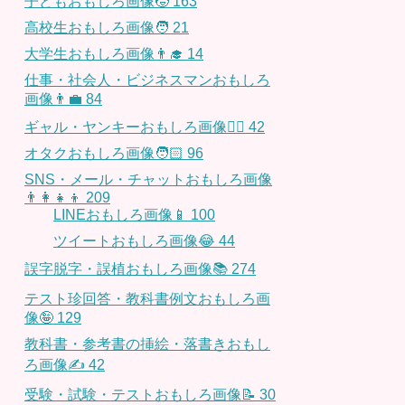
子どもおもしろ画像🧒
163
高校生おもしろ画像🧑
21
大学生おもしろ画像👨‍🎓
14
仕事・社会人・ビジネスマンおもしろ
画像👨‍💼
84
ギャル・ヤンキーおもしろ画像👱‍♀️
42
オタクおもしろ画像🧑🏻
96
SNS・メール・チャットおもしろ画像
👨‍👩‍👧‍👦
209
LINEおもしろ画像📱
100
ツイートおもしろ画像😂
44
誤字脱字・誤植おもしろ画像📚
274
テスト珍回答・教科書例文おもしろ画
像🤪
129
教科書・参考書の挿絵・落書きおもし
ろ画像✍️
42
受験・試験・テストおもしろ画像📝
30