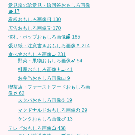
意見箱の珍意見・珍回答おもしろ画像
👄
17
看板おもしろ画像🚧
130
広告おもしろ画像💡
170
値札・ポップおもしろ画像🏬
185
張り紙・注意書きおもしろ画像📄
214
食べ物おもしろ画像🍳
231
野菜・果物おもしろ画像🍆
54
料理おもしろ画像👩‍🍳
41
お弁当おもしろ画像🍱
9
喫茶店・ファーストフードおもしろ画
像🥤
62
スタバおもしろ画像☕️
19
マクドナルドおもしろ画像🍟
29
ケンタおもしろ画像🍗
13
テレビおもしろ画像📺
438