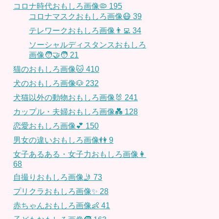
コロナ時代おもしろ画像🦠
195
コロナマスクおもしろ画像😷
39
テレワークおもしろ画像👨‍💻
34
ソーシャルディスタンスおもしろ
画像🧑‍🤝‍🧑
21
猫のおもしろ画像🐱
410
犬のおもしろ画像🐶
232
犬猫以外の動物おもしろ画像🐰
241
カップル・夫婦おもしろ画像💑
128
恋愛おもしろ画像💕
150
男女の違いおもしろ画像👫
9
女子あるある・女子力おもしろ画像👩
68
自撮りおもしろ画像🤳
73
プリクラおもしろ画像✨
28
赤ちゃんおもしろ画像👶
41