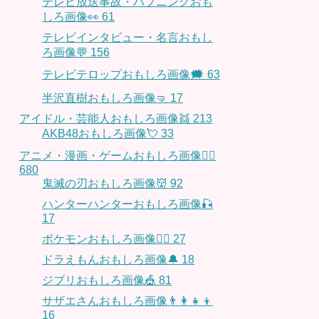
テレビ放送事故・ハプニングおも
しろ画像👀
61
テレビインタビュー・名言おもし
ろ画像💬
156
テレビテロップおもしろ画像🗯
63
半沢直樹おもしろ画像🤜
17
アイドル・芸能人おもしろ画像👯
213
AKB48おもしろ画像💘
33
アニメ・漫画・ゲームおもしろ画像🧚‍♀️
680
鬼滅の刃おもしろ画像👹
92
ハンターハンターおもしろ画像🎣
17
ポケモンおもしろ画像🤹‍♂️
27
ドラえもんおもしろ画像🔔
18
ジブリおもしろ画像🎪
81
サザエさんおもしろ画像👨‍👩‍👧‍👦
16