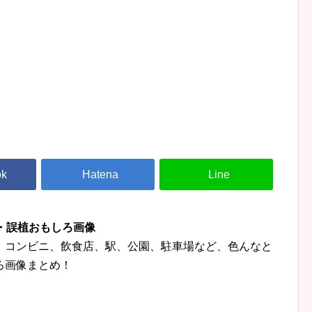
字・誤植おもしろ画像
、コンビニ、飲食店、駅、公園、駐車場など、色んなと
ろ画像まとめ！