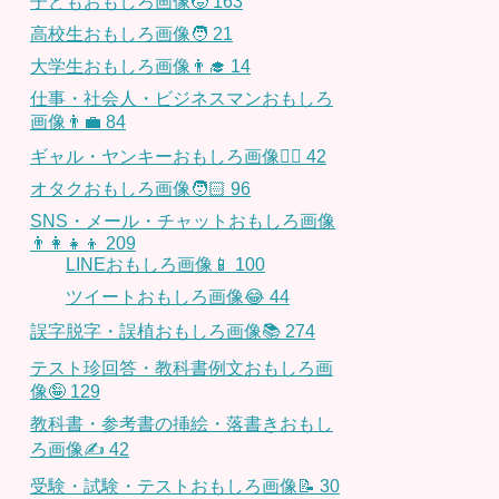
子どもおもしろ画像🧒
163
高校生おもしろ画像🧑
21
大学生おもしろ画像👨‍🎓
14
仕事・社会人・ビジネスマンおもしろ
画像👨‍💼
84
ギャル・ヤンキーおもしろ画像👱‍♀️
42
オタクおもしろ画像🧑🏻
96
SNS・メール・チャットおもしろ画像
👨‍👩‍👧‍👦
209
LINEおもしろ画像📱
100
ツイートおもしろ画像😂
44
誤字脱字・誤植おもしろ画像📚
274
テスト珍回答・教科書例文おもしろ画
像🤪
129
教科書・参考書の挿絵・落書きおもし
ろ画像✍️
42
受験・試験・テストおもしろ画像📝
30