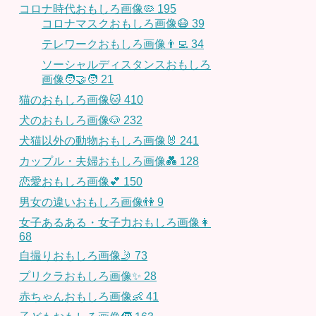
コロナ時代おもしろ画像🦠
195
コロナマスクおもしろ画像😷
39
テレワークおもしろ画像👨‍💻
34
ソーシャルディスタンスおもしろ
画像🧑‍🤝‍🧑
21
猫のおもしろ画像🐱
410
犬のおもしろ画像🐶
232
犬猫以外の動物おもしろ画像🐰
241
カップル・夫婦おもしろ画像💑
128
恋愛おもしろ画像💕
150
男女の違いおもしろ画像👫
9
女子あるある・女子力おもしろ画像👩
68
自撮りおもしろ画像🤳
73
プリクラおもしろ画像✨
28
赤ちゃんおもしろ画像👶
41