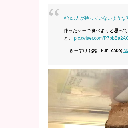
#他の人が持っていないような
作ったケーキ食べようと思って
と。
pic.twitter.com/P7pbEa2
— ぎーすけ (@gi_kun_cake)
Ma