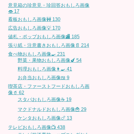
意見箱の珍意見・珍回答おもしろ画像
👄
17
看板おもしろ画像🚧
130
広告おもしろ画像💡
170
値札・ポップおもしろ画像🏬
185
張り紙・注意書きおもしろ画像📄
214
食べ物おもしろ画像🍳
231
野菜・果物おもしろ画像🍆
54
料理おもしろ画像👩‍🍳
41
お弁当おもしろ画像🍱
9
喫茶店・ファーストフードおもしろ画
像🥤
62
スタバおもしろ画像☕️
19
マクドナルドおもしろ画像🍟
29
ケンタおもしろ画像🍗
13
テレビおもしろ画像📺
438