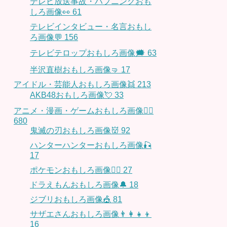
テレビ放送事故・ハプニングおも
しろ画像👀
61
テレビインタビュー・名言おもし
ろ画像💬
156
テレビテロップおもしろ画像🗯
63
半沢直樹おもしろ画像🤜
17
アイドル・芸能人おもしろ画像👯
213
AKB48おもしろ画像💘
33
アニメ・漫画・ゲームおもしろ画像🧚‍♀️
680
鬼滅の刃おもしろ画像👹
92
ハンターハンターおもしろ画像🎣
17
ポケモンおもしろ画像🤹‍♂️
27
ドラえもんおもしろ画像🔔
18
ジブリおもしろ画像🎪
81
サザエさんおもしろ画像👨‍👩‍👧‍👦
16