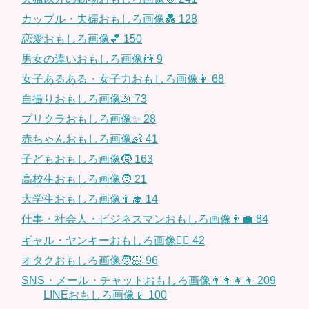
カップル・夫婦おもしろ画像💑
128
恋愛おもしろ画像💕
150
男女の違いおもしろ画像👫
9
女子あるある・女子力おもしろ画像👩
68
自撮りおもしろ画像🤳
73
プリクラおもしろ画像✨
28
赤ちゃんおもしろ画像👶
41
子どもおもしろ画像🧒
163
高校生おもしろ画像🧑
21
大学生おもしろ画像👨‍🎓
14
仕事・社会人・ビジネスマンおもしろ画像👨‍💼
84
ギャル・ヤンキーおもしろ画像👱‍♀️
42
オタクおもしろ画像🧑🏻
96
SNS・メール・チャットおもしろ画像👨‍👩‍👧‍👦
209
LINEおもしろ画像📱
100