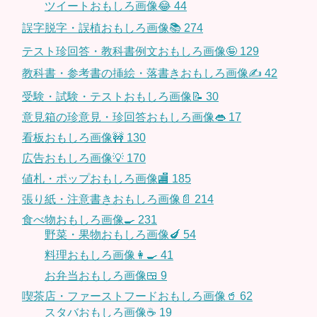
ツイートおもしろ画像😂
44
誤字脱字・誤植おもしろ画像📚
274
テスト珍回答・教科書例文おもしろ画像🤪
129
教科書・参考書の挿絵・落書きおもしろ画像✍️
42
受験・試験・テストおもしろ画像📝
30
意見箱の珍意見・珍回答おもしろ画像👄
17
看板おもしろ画像🚧
130
広告おもしろ画像💡
170
値札・ポップおもしろ画像🏬
185
張り紙・注意書きおもしろ画像📄
214
食べ物おもしろ画像🍳
231
野菜・果物おもしろ画像🍆
54
料理おもしろ画像👩‍🍳
41
お弁当おもしろ画像🍱
9
喫茶店・ファーストフードおもしろ画像🥤
62
スタバおもしろ画像☕️
19