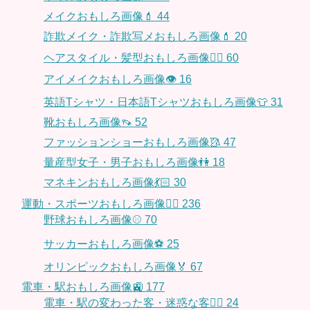
メイクおもしろ画像💄
44
詐欺メイク・詐欺写メおもしろ画像💄
20
ヘアスタイル・髪型おもしろ画像👱‍♀️
60
アイメイクおもしろ画像👁
16
英語Tシャツ・日本語Tシャツおもしろ画像👕
31
靴おもしろ画像👡
52
ファッションショーおもしろ画像🥻
47
量産型女子・男子おもしろ画像👫
18
マネキンおもしろ画像💃🏻
30
運動・スポーツおもしろ画像🏃‍♂️
236
野球おもしろ画像⚾
70
サッカーおもしろ画像⚽️
25
オリンピックおもしろ画像🏅
67
電車・駅おもしろ画像🚉
177
電車・駅の変わった客・迷惑な客🤦‍♀️
24