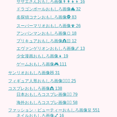
サザエさんおもしろ画像👨‍👩‍👧‍👦
16
ドラゴンボールおもしろ画像🐲
32
名探偵コナンおもしろ画像🕵️
83
スーパーマリオおもしろ画像🍄
26
アンパンマンおもしろ画像🍞
18
プリキュアおもしろ画像👸🏻
12
エヴァンゲリオンおもしろ画像🌌
13
少女漫画おもしろ画像👧
19
ゲームおもしろ画像🎮
111
サンリオおもしろ画像🧸
31
フィギュア人形おもしろ画像🧍🏼‍♂️
25
コスプレおもしろ画像👸
138
日本おもしろコスプレ画像🧝‍♀️
79
海外おもしろコスプレ画像🧝‍♂️
58
ファッション・ビューティーおもしろ画像👗
551
ネイルおもしろ画像💅
16