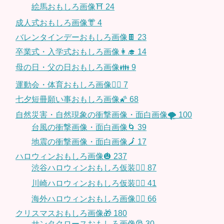
絵馬おもしろ画像⛩
24
成人式おもしろ画像👘
4
バレンタインデーおもしろ画像🍫
23
卒業式・入学式おもしろ画像👩‍🎓
14
母の日・父の日おもしろ画像👪
9
運動会・体育おもしろ画像🤸‍♂️
7
七夕短冊願い事おもしろ画像🌠
68
自然災害・自然現象の衝撃画像・面白画像🌪
100
台風の衝撃画像・面白画像🌀
39
地震の衝撃画像・面白画像🗾
17
ハロウィンおもしろ画像🎃
237
渋谷ハロウィンおもしろ仮装👯‍♂️
87
川崎ハロウィンおもしろ仮装🧞‍♀️
41
海外ハロウィンおもしろ画像🧛‍♂️
66
クリスマスおもしろ画像🎁
180
サンタクロースおもしろ画像🎅
30