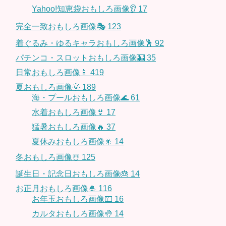
Yahoo!知恵袋おもしろ画像👂
17
完全一致おもしろ画像🎭
123
着ぐるみ・ゆるキャラおもしろ画像🕺
92
パチンコ・スロットおもしろ画像🎰
35
日常おもしろ画像📱
419
夏おもしろ画像🌞
189
海・プールおもしろ画像🌊
61
水着おもしろ画像👙
17
猛暑おもしろ画像🔥
37
夏休みおもしろ画像🎇
14
冬おもしろ画像☃️
125
誕生日・記念日おもしろ画像🎂
14
お正月おもしろ画像🎍
116
お年玉おもしろ画像💴
16
カルタおもしろ画像🤚
14