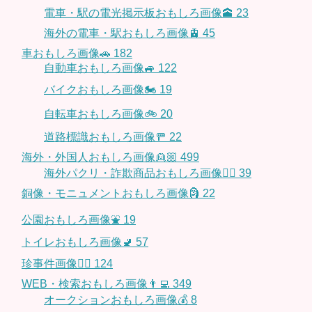
電車・駅の電光掲示板おもしろ画像🕋
23
海外の電車・駅おもしろ画像🚊
45
車おもしろ画像🚗
182
自動車おもしろ画像🚙
122
バイクおもしろ画像🏍
19
自転車おもしろ画像🚲
20
道路標識おもしろ画像🚥
22
海外・外国人おもしろ画像👱🏼
499
海外パクリ・詐欺商品おもしろ画像🙅‍♀️
39
銅像・モニュメントおもしろ画像🗿
22
公園おもしろ画像⛲️
19
トイレおもしろ画像🚽
57
珍事件画像👮‍♂️
124
WEB・検索おもしろ画像👨‍💻
349
オークションおもしろ画像💰
8