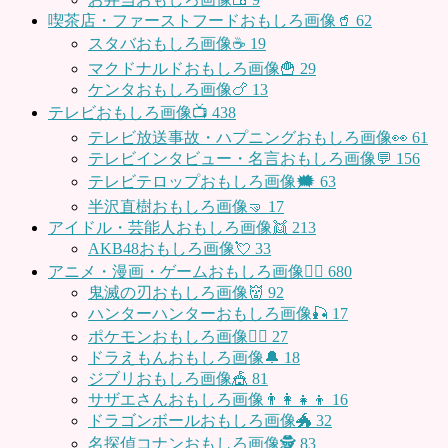
喫茶店・ファーストフードおもしろ画像🥤
62
スタバおもしろ画像☕️
19
マクドナルドおもしろ画像🍟
29
ケンタおもしろ画像🍗
13
テレビおもしろ画像📺
438
テレビ放送事故・ハプニングおもしろ画像👀
61
テレビインタビュー・名言おもしろ画像💬
156
テレビテロップおもしろ画像🗯
63
半沢直樹おもしろ画像🤜
17
アイドル・芸能人おもしろ画像👯
213
AKB48おもしろ画像💘
33
アニメ・漫画・ゲームおもしろ画像🧚‍♀️
680
鬼滅の刃おもしろ画像👹
92
ハンターハンターおもしろ画像🎣
17
ポケモンおもしろ画像🤹‍♂️
27
ドラえもんおもしろ画像🔔
18
ジブリおもしろ画像🎪
81
サザエさんおもしろ画像👨‍👩‍👧‍👦
16
ドラゴンボールおもしろ画像🐲
32
名探偵コナンおもしろ画像🕵️
83