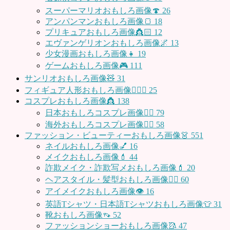
スーパーマリオおもしろ画像🍄
26
アンパンマンおもしろ画像🍞
18
プリキュアおもしろ画像👸🏻
12
エヴァンゲリオンおもしろ画像🌌
13
少女漫画おもしろ画像👧
19
ゲームおもしろ画像🎮
111
サンリオおもしろ画像🧸
31
フィギュア人形おもしろ画像🧍🏼‍♂️
25
コスプレおもしろ画像👸
138
日本おもしろコスプレ画像🧝‍♀️
79
海外おもしろコスプレ画像🧝‍♂️
58
ファッション・ビューティーおもしろ画像👗
551
ネイルおもしろ画像💅
16
メイクおもしろ画像💄
44
詐欺メイク・詐欺写メおもしろ画像💄
20
ヘアスタイル・髪型おもしろ画像👱‍♀️
60
アイメイクおもしろ画像👁
16
英語Tシャツ・日本語Tシャツおもしろ画像👕
31
靴おもしろ画像👡
52
ファッションショーおもしろ画像🥻
47