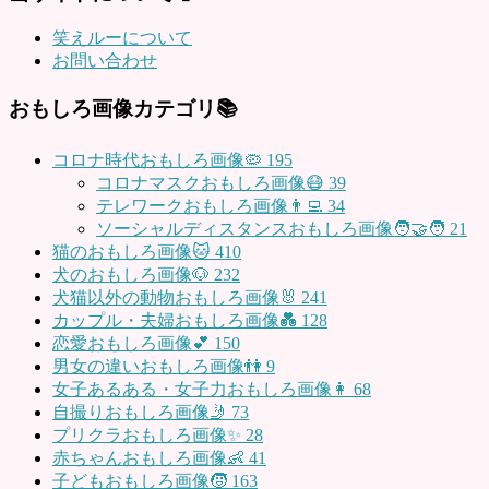
笑えルーについて
お問い合わせ
おもしろ画像カテゴリ📚
コロナ時代おもしろ画像🦠
195
コロナマスクおもしろ画像😷
39
テレワークおもしろ画像👨‍💻
34
ソーシャルディスタンスおもしろ画像🧑‍🤝‍🧑
21
猫のおもしろ画像🐱
410
犬のおもしろ画像🐶
232
犬猫以外の動物おもしろ画像🐰
241
カップル・夫婦おもしろ画像💑
128
恋愛おもしろ画像💕
150
男女の違いおもしろ画像👫
9
女子あるある・女子力おもしろ画像👩
68
自撮りおもしろ画像🤳
73
プリクラおもしろ画像✨
28
赤ちゃんおもしろ画像👶
41
子どもおもしろ画像🧒
163