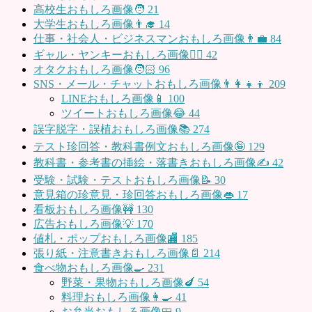
高校生おもしろ画像🧑
21
大学生おもしろ画像👨‍🎓
14
仕事・社会人・ビジネスマンおもしろ画像👨‍💼
84
ギャル・ヤンキーおもしろ画像👱‍♀️
42
オタクおもしろ画像🧑🏻
96
SNS・メール・チャットおもしろ画像👨‍👩‍👧‍👦
209
LINEおもしろ画像📱
100
ツイートおもしろ画像😂
44
誤字脱字・誤植おもしろ画像📚
274
テスト珍回答・教科書例文おもしろ画像🤪
129
教科書・参考書の挿絵・落書きおもしろ画像✍️
42
受験・試験・テストおもしろ画像📝
30
意見箱の珍意見・珍回答おもしろ画像👄
17
看板おもしろ画像🚧
130
広告おもしろ画像💡
170
値札・ポップおもしろ画像🏬
185
張り紙・注意書きおもしろ画像📄
214
食べ物おもしろ画像🍳
231
野菜・果物おもしろ画像🍆
54
料理おもしろ画像👩‍🍳
41
お弁当おもしろ画像🍱
9