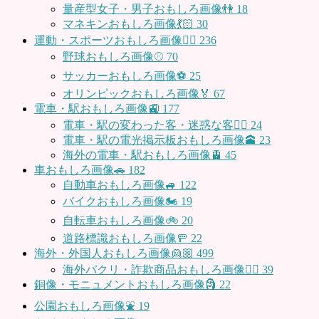
量産型女子・男子おもしろ画像👫
18
マネキンおもしろ画像💃🏻
30
運動・スポーツおもしろ画像🏃‍♂️
236
野球おもしろ画像⚾
70
サッカーおもしろ画像⚽️
25
オリンピックおもしろ画像🏅
67
電車・駅おもしろ画像🚉
177
電車・駅の変わった客・迷惑な客🤦‍♀️
24
電車・駅の電光掲示板おもしろ画像🕋
23
海外の電車・駅おもしろ画像🚊
45
車おもしろ画像🚗
182
自動車おもしろ画像🚙
122
バイクおもしろ画像🏍
19
自転車おもしろ画像🚲
20
道路標識おもしろ画像🚥
22
海外・外国人おもしろ画像👱🏼
499
海外パクリ・詐欺商品おもしろ画像🙅‍♀️
39
銅像・モニュメントおもしろ画像🗿
22
公園おもしろ画像⛲️
19