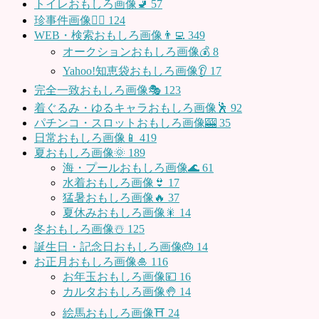
トイレおもしろ画像🚽
57
珍事件画像👮‍♂️
124
WEB・検索おもしろ画像👨‍💻
349
オークションおもしろ画像💰
8
Yahoo!知恵袋おもしろ画像👂
17
完全一致おもしろ画像🎭
123
着ぐるみ・ゆるキャラおもしろ画像🕺
92
パチンコ・スロットおもしろ画像🎰
35
日常おもしろ画像📱
419
夏おもしろ画像🌞
189
海・プールおもしろ画像🌊
61
水着おもしろ画像👙
17
猛暑おもしろ画像🔥
37
夏休みおもしろ画像🎇
14
冬おもしろ画像☃️
125
誕生日・記念日おもしろ画像🎂
14
お正月おもしろ画像🎍
116
お年玉おもしろ画像💴
16
カルタおもしろ画像🤚
14
絵馬おもしろ画像⛩
24