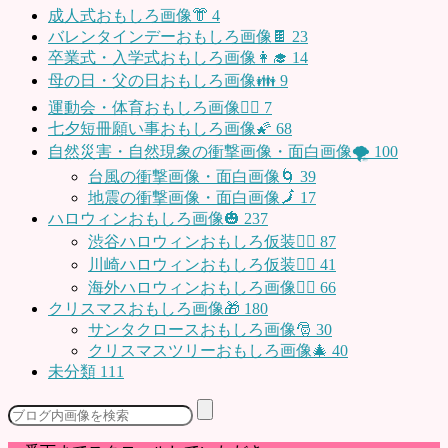
成人式おもしろ画像👘
4
バレンタインデーおもしろ画像🍫
23
卒業式・入学式おもしろ画像👩‍🎓
14
母の日・父の日おもしろ画像👪
9
運動会・体育おもしろ画像🤸‍♂️
7
七夕短冊願い事おもしろ画像🌠
68
自然災害・自然現象の衝撃画像・面白画像🌪
100
台風の衝撃画像・面白画像🌀
39
地震の衝撃画像・面白画像🗾
17
ハロウィンおもしろ画像🎃
237
渋谷ハロウィンおもしろ仮装👯‍♂️
87
川崎ハロウィンおもしろ仮装🧞‍♀️
41
海外ハロウィンおもしろ画像🧛‍♂️
66
クリスマスおもしろ画像🎁
180
サンタクロースおもしろ画像🎅
30
クリスマスツリーおもしろ画像🎄
40
未分類
111