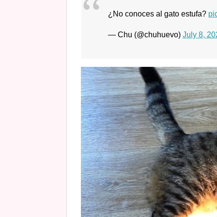
¿No conoces al gato estufa?
pi
— Chu (@chuhuevo)
July 8, 2