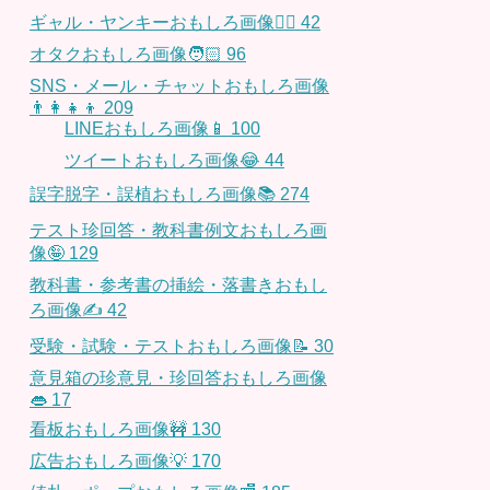
ギャル・ヤンキーおもしろ画像👱‍♀️
42
オタクおもしろ画像🧑🏻
96
SNS・メール・チャットおもしろ画像
👨‍👩‍👧‍👦
209
LINEおもしろ画像📱
100
ツイートおもしろ画像😂
44
誤字脱字・誤植おもしろ画像📚
274
テスト珍回答・教科書例文おもしろ画
像🤪
129
教科書・参考書の挿絵・落書きおもし
ろ画像✍️
42
受験・試験・テストおもしろ画像📝
30
意見箱の珍意見・珍回答おもしろ画像
👄
17
看板おもしろ画像🚧
130
広告おもしろ画像💡
170