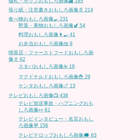
値札・ポップおもしろ画像🏬
185
張り紙・注意書きおもしろ画像📄
214
食べ物おもしろ画像🍳
231
野菜・果物おもしろ画像🍆
54
料理おもしろ画像👩‍🍳
41
お弁当おもしろ画像🍱
9
喫茶店・ファーストフードおもしろ画
像🥤
62
スタバおもしろ画像☕️
19
マクドナルドおもしろ画像🍟
29
ケンタおもしろ画像🍗
13
テレビおもしろ画像📺
438
テレビ放送事故・ハプニングおも
しろ画像👀
61
テレビインタビュー・名言おもし
ろ画像💬
156
テレビテロップおもしろ画像🗯
63