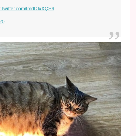
c.twitter.com/lmdDIxXQS9
020