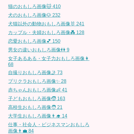
猫のおもしろ画像🐱
410
犬のおもしろ画像🐶
232
犬猫以外の動物おもしろ画像🐰
241
カップル・夫婦おもしろ画像💑
128
恋愛おもしろ画像💕
150
男女の違いおもしろ画像👫
9
女子あるある・女子力おもしろ画像👩
68
自撮りおもしろ画像🤳
73
プリクラおもしろ画像✨
28
赤ちゃんおもしろ画像👶
41
子どもおもしろ画像🧒
163
高校生おもしろ画像🧑
21
大学生おもしろ画像👨‍🎓
14
仕事・社会人・ビジネスマンおもしろ
画像👨‍💼
84