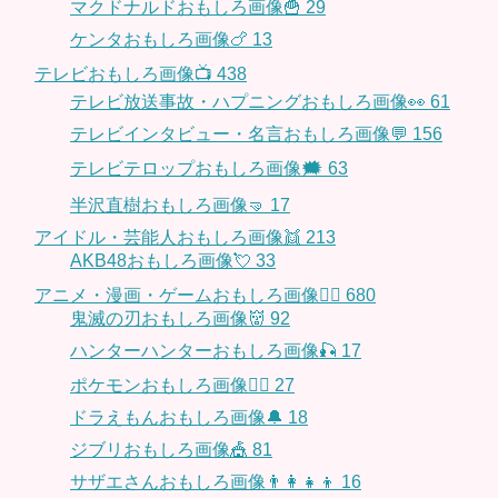
マクドナルドおもしろ画像🍟
29
ケンタおもしろ画像🍗
13
テレビおもしろ画像📺
438
テレビ放送事故・ハプニングおもしろ画像👀
61
テレビインタビュー・名言おもしろ画像💬
156
テレビテロップおもしろ画像🗯
63
半沢直樹おもしろ画像🤜
17
アイドル・芸能人おもしろ画像👯
213
AKB48おもしろ画像💘
33
アニメ・漫画・ゲームおもしろ画像🧚‍♀️
680
鬼滅の刃おもしろ画像👹
92
ハンターハンターおもしろ画像🎣
17
ポケモンおもしろ画像🤹‍♂️
27
ドラえもんおもしろ画像🔔
18
ジブリおもしろ画像🎪
81
サザエさんおもしろ画像👨‍👩‍👧‍👦
16