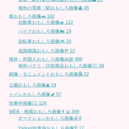
海外の電車・駅おもしろ画像🚊
45
車おもしろ画像🚗
182
自動車おもしろ画像🚙
122
バイクおもしろ画像🏍
19
自転車おもしろ画像🚲
20
道路標識おもしろ画像🚥
22
海外・外国人おもしろ画像👱🏼
499
海外パクリ・詐欺商品おもしろ画像🙅‍♀️
39
銅像・モニュメントおもしろ画像🗿
22
公園おもしろ画像⛲️
19
トイレおもしろ画像🚽
57
珍事件画像👮‍♂️
124
WEB・検索おもしろ画像👨‍💻
349
オークションおもしろ画像💰
8
Yahoo!知恵袋おもしろ画像👂
17