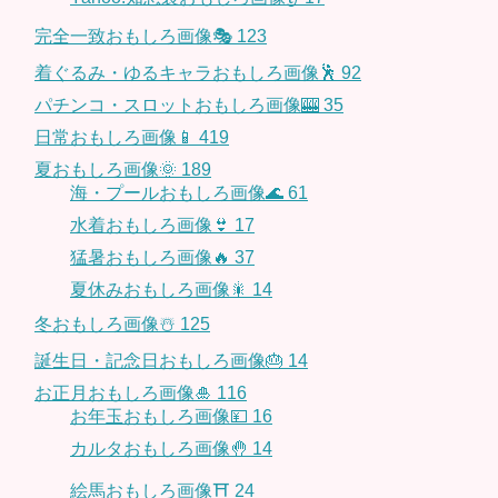
完全一致おもしろ画像🎭
123
着ぐるみ・ゆるキャラおもしろ画像🕺
92
パチンコ・スロットおもしろ画像🎰
35
日常おもしろ画像📱
419
夏おもしろ画像🌞
189
海・プールおもしろ画像🌊
61
水着おもしろ画像👙
17
猛暑おもしろ画像🔥
37
夏休みおもしろ画像🎇
14
冬おもしろ画像☃️
125
誕生日・記念日おもしろ画像🎂
14
お正月おもしろ画像🎍
116
お年玉おもしろ画像💴
16
カルタおもしろ画像🤚
14
絵馬おもしろ画像⛩
24