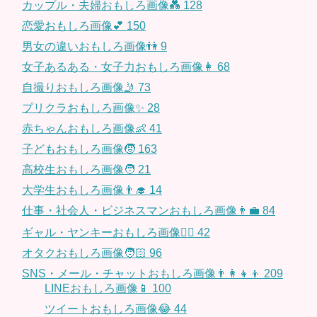
カップル・夫婦おもしろ画像💑
128
恋愛おもしろ画像💕
150
男女の違いおもしろ画像👫
9
女子あるある・女子力おもしろ画像👩
68
自撮りおもしろ画像🤳
73
プリクラおもしろ画像✨
28
赤ちゃんおもしろ画像👶
41
子どもおもしろ画像🧒
163
高校生おもしろ画像🧑
21
大学生おもしろ画像👨‍🎓
14
仕事・社会人・ビジネスマンおもしろ画像👨‍💼
84
ギャル・ヤンキーおもしろ画像👱‍♀️
42
オタクおもしろ画像🧑🏻
96
SNS・メール・チャットおもしろ画像👨‍👩‍👧‍👦
209
LINEおもしろ画像📱
100
ツイートおもしろ画像😂
44