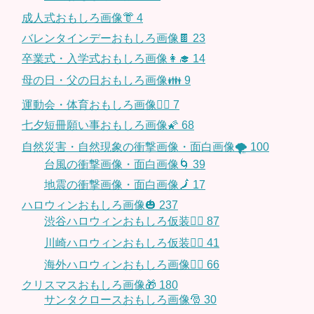
成人式おもしろ画像👘
4
バレンタインデーおもしろ画像🍫
23
卒業式・入学式おもしろ画像👩‍🎓
14
母の日・父の日おもしろ画像👪
9
運動会・体育おもしろ画像🤸‍♂️
7
七夕短冊願い事おもしろ画像🌠
68
自然災害・自然現象の衝撃画像・面白画像🌪
100
台風の衝撃画像・面白画像🌀
39
地震の衝撃画像・面白画像🗾
17
ハロウィンおもしろ画像🎃
237
渋谷ハロウィンおもしろ仮装👯‍♂️
87
川崎ハロウィンおもしろ仮装🧞‍♀️
41
海外ハロウィンおもしろ画像🧛‍♂️
66
クリスマスおもしろ画像🎁
180
サンタクロースおもしろ画像🎅
30