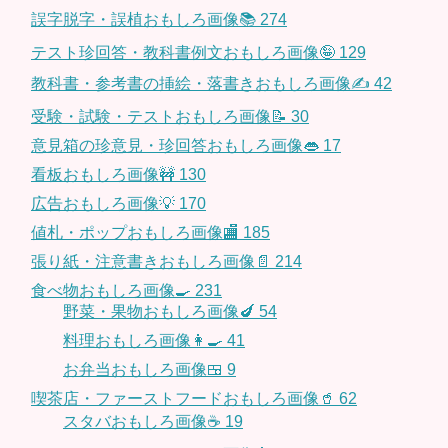
誤字脱字・誤植おもしろ画像📚
274
テスト珍回答・教科書例文おもしろ画像🤪
129
教科書・参考書の挿絵・落書きおもしろ画像✍️
42
受験・試験・テストおもしろ画像📝
30
意見箱の珍意見・珍回答おもしろ画像👄
17
看板おもしろ画像🚧
130
広告おもしろ画像💡
170
値札・ポップおもしろ画像🏬
185
張り紙・注意書きおもしろ画像📄
214
食べ物おもしろ画像🍳
231
野菜・果物おもしろ画像🍆
54
料理おもしろ画像👩‍🍳
41
お弁当おもしろ画像🍱
9
喫茶店・ファーストフードおもしろ画像🥤
62
スタバおもしろ画像☕️
19