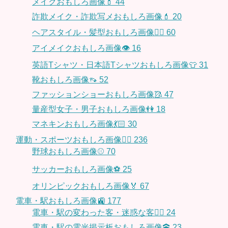
メイクおもしろ画像💄
44
詐欺メイク・詐欺写メおもしろ画像💄
20
ヘアスタイル・髪型おもしろ画像👱‍♀️
60
アイメイクおもしろ画像👁
16
英語Tシャツ・日本語Tシャツおもしろ画像👕
31
靴おもしろ画像👡
52
ファッションショーおもしろ画像🥻
47
量産型女子・男子おもしろ画像👫
18
マネキンおもしろ画像💃🏻
30
運動・スポーツおもしろ画像🏃‍♂️
236
野球おもしろ画像⚾
70
サッカーおもしろ画像⚽️
25
オリンピックおもしろ画像🏅
67
電車・駅おもしろ画像🚉
177
電車・駅の変わった客・迷惑な客🤦‍♀️
24
電車・駅の電光掲示板おもしろ画像🕋
23