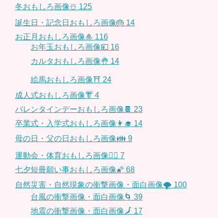
冬おもしろ画像☃️
125
誕生日・記念日おもしろ画像🎂
14
お正月おもしろ画像🎍
116
お年玉おもしろ画像💴
16
カルタおもしろ画像🤚
14
絵馬おもしろ画像⛩
24
成人式おもしろ画像👘
4
バレンタインデーおもしろ画像🍫
23
卒業式・入学式おもしろ画像👩‍🎓
14
母の日・父の日おもしろ画像👪
9
運動会・体育おもしろ画像🤸‍♂️
7
七夕短冊願い事おもしろ画像🌠
68
自然災害・自然現象の衝撃画像・面白画像🌪
100
台風の衝撃画像・面白画像🌀
39
地震の衝撃画像・面白画像🗾
17