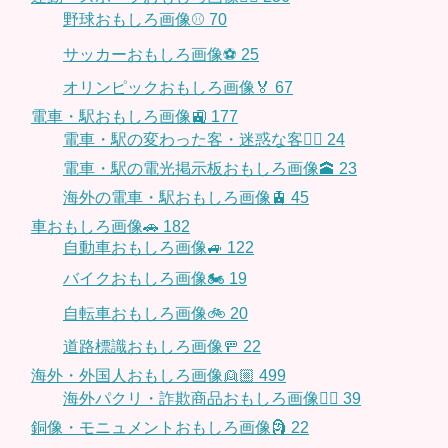
野球おもしろ画像⚾
70
サッカーおもしろ画像⚽️
25
オリンピックおもしろ画像🏅
67
電車・駅おもしろ画像🚉
177
電車・駅の変わった客・迷惑な客🤦‍♀️
24
電車・駅の電光掲示板おもしろ画像🕋
23
海外の電車・駅おもしろ画像🚊
45
車おもしろ画像🚗
182
自動車おもしろ画像🚙
122
バイクおもしろ画像🏍
19
自転車おもしろ画像🚲
20
道路標識おもしろ画像🚥
22
海外・外国人おもしろ画像👱🏼
499
海外パクリ・詐欺商品おもしろ画像🙅‍♀️
39
銅像・モニュメントおもしろ画像🗿
22