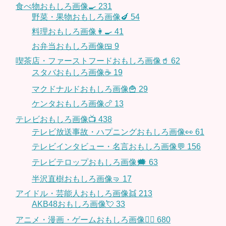
食べ物おもしろ画像🍳
231
野菜・果物おもしろ画像🍆
54
料理おもしろ画像👩‍🍳
41
お弁当おもしろ画像🍱
9
喫茶店・ファーストフードおもしろ画像🥤
62
スタバおもしろ画像☕️
19
マクドナルドおもしろ画像🍟
29
ケンタおもしろ画像🍗
13
テレビおもしろ画像📺
438
テレビ放送事故・ハプニングおもしろ画像👀
61
テレビインタビュー・名言おもしろ画像💬
156
テレビテロップおもしろ画像🗯
63
半沢直樹おもしろ画像🤜
17
アイドル・芸能人おもしろ画像👯
213
AKB48おもしろ画像💘
33
アニメ・漫画・ゲームおもしろ画像🧚‍♀️
680