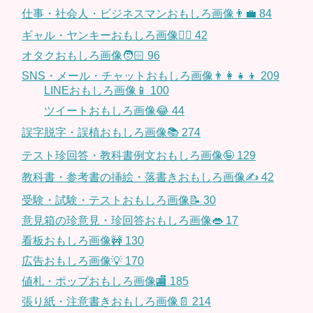
仕事・社会人・ビジネスマンおもしろ画像👨‍💼
84
ギャル・ヤンキーおもしろ画像👱‍♀️
42
オタクおもしろ画像🧑🏻
96
SNS・メール・チャットおもしろ画像👨‍👩‍👧‍👦
209
LINEおもしろ画像📱
100
ツイートおもしろ画像😂
44
誤字脱字・誤植おもしろ画像📚
274
テスト珍回答・教科書例文おもしろ画像🤪
129
教科書・参考書の挿絵・落書きおもしろ画像✍️
42
受験・試験・テストおもしろ画像📝
30
意見箱の珍意見・珍回答おもしろ画像👄
17
看板おもしろ画像🚧
130
広告おもしろ画像💡
170
値札・ポップおもしろ画像🏬
185
張り紙・注意書きおもしろ画像📄
214