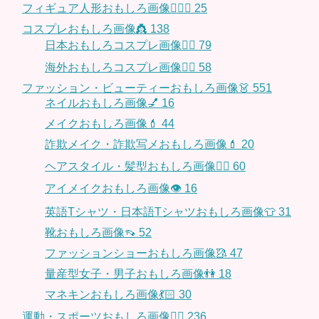
フィギュア人形おもしろ画像🧍🏼‍♂️
25
コスプレおもしろ画像👸
138
日本おもしろコスプレ画像🧝‍♀️
79
海外おもしろコスプレ画像🧝‍♂️
58
ファッション・ビューティーおもしろ画像👗
551
ネイルおもしろ画像💅
16
メイクおもしろ画像💄
44
詐欺メイク・詐欺写メおもしろ画像💄
20
ヘアスタイル・髪型おもしろ画像👱‍♀️
60
アイメイクおもしろ画像👁
16
英語Tシャツ・日本語Tシャツおもしろ画像👕
31
靴おもしろ画像👡
52
ファッションショーおもしろ画像🥻
47
量産型女子・男子おもしろ画像👫
18
マネキンおもしろ画像💃🏻
30
運動・スポーツおもしろ画像🏃‍♂️
236