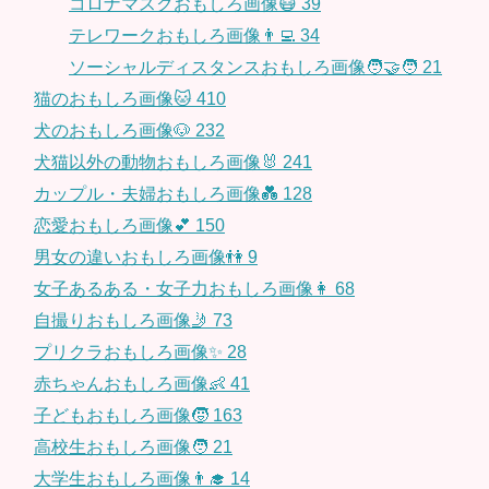
コロナマスクおもしろ画像😷
39
テレワークおもしろ画像👨‍💻
34
ソーシャルディスタンスおもしろ画像🧑‍🤝‍🧑
21
猫のおもしろ画像🐱
410
犬のおもしろ画像🐶
232
犬猫以外の動物おもしろ画像🐰
241
カップル・夫婦おもしろ画像💑
128
恋愛おもしろ画像💕
150
男女の違いおもしろ画像👫
9
女子あるある・女子力おもしろ画像👩
68
自撮りおもしろ画像🤳
73
プリクラおもしろ画像✨
28
赤ちゃんおもしろ画像👶
41
子どもおもしろ画像🧒
163
高校生おもしろ画像🧑
21
大学生おもしろ画像👨‍🎓
14