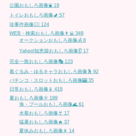
公園おもしろ画像⛲️
19
トイレおもしろ画像🚽
57
珍事件画像👮‍♂️
124
WEB・検索おもしろ画像👨‍💻
349
オークションおもしろ画像💰
8
Yahoo!知恵袋おもしろ画像👂
17
完全一致おもしろ画像🎭
123
着ぐるみ・ゆるキャラおもしろ画像🕺
92
パチンコ・スロットおもしろ画像🎰
35
日常おもしろ画像📱
419
夏おもしろ画像🌞
189
海・プールおもしろ画像🌊
61
水着おもしろ画像👙
17
猛暑おもしろ画像🔥
37
夏休みおもしろ画像🎇
14