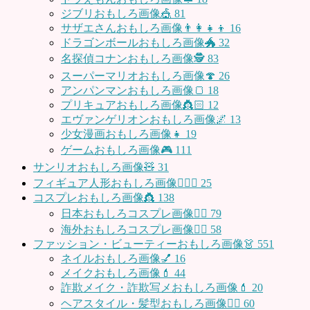
ジブリおもしろ画像🎪
81
サザエさんおもしろ画像👨‍👩‍👧‍👦
16
ドラゴンボールおもしろ画像🐲
32
名探偵コナンおもしろ画像🕵️
83
スーパーマリオおもしろ画像🍄
26
アンパンマンおもしろ画像🍞
18
プリキュアおもしろ画像👸🏻
12
エヴァンゲリオンおもしろ画像🌌
13
少女漫画おもしろ画像👧
19
ゲームおもしろ画像🎮
111
サンリオおもしろ画像🧸
31
フィギュア人形おもしろ画像🧍🏼‍♂️
25
コスプレおもしろ画像👸
138
日本おもしろコスプレ画像🧝‍♀️
79
海外おもしろコスプレ画像🧝‍♂️
58
ファッション・ビューティーおもしろ画像👗
551
ネイルおもしろ画像💅
16
メイクおもしろ画像💄
44
詐欺メイク・詐欺写メおもしろ画像💄
20
ヘアスタイル・髪型おもしろ画像👱‍♀️
60