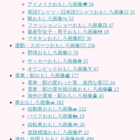
アイメイクおもしろ画像👁
16
英語Tシャツ・日本語Tシャツおもしろ画像👕
31
靴おもしろ画像👡
52
ファッションショーおもしろ画像🥻
47
量産型女子・男子おもしろ画像👫
18
マネキンおもしろ画像💃🏻
30
運動・スポーツおもしろ画像🏃‍♂️
236
野球おもしろ画像⚾
70
サッカーおもしろ画像⚽️
25
オリンピックおもしろ画像🏅
67
電車・駅おもしろ画像🚉
177
電車・駅の変わった客・迷惑な客🤦‍♀️
24
電車・駅の電光掲示板おもしろ画像🕋
23
海外の電車・駅おもしろ画像🚊
45
車おもしろ画像🚗
182
自動車おもしろ画像🚙
122
バイクおもしろ画像🏍
19
自転車おもしろ画像🚲
20
道路標識おもしろ画像🚥
22
海外・外国人おもしろ画像👱🏼
499