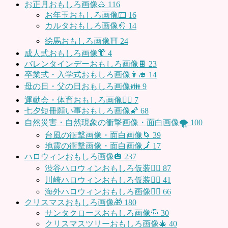
お正月おもしろ画像🎍
116
お年玉おもしろ画像💴
16
カルタおもしろ画像🤚
14
絵馬おもしろ画像⛩
24
成人式おもしろ画像👘
4
バレンタインデーおもしろ画像🍫
23
卒業式・入学式おもしろ画像👩‍🎓
14
母の日・父の日おもしろ画像👪
9
運動会・体育おもしろ画像🤸‍♂️
7
七夕短冊願い事おもしろ画像🌠
68
自然災害・自然現象の衝撃画像・面白画像🌪
100
台風の衝撃画像・面白画像🌀
39
地震の衝撃画像・面白画像🗾
17
ハロウィンおもしろ画像🎃
237
渋谷ハロウィンおもしろ仮装👯‍♂️
87
川崎ハロウィンおもしろ仮装🧞‍♀️
41
海外ハロウィンおもしろ画像🧛‍♂️
66
クリスマスおもしろ画像🎁
180
サンタクロースおもしろ画像🎅
30
クリスマスツリーおもしろ画像🎄
40