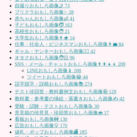
自撮りおもしろ画像🤳
73
プリクラおもしろ画像✨
28
赤ちゃんおもしろ画像👶
41
子どもおもしろ画像🧒
163
高校生おもしろ画像🧑
21
大学生おもしろ画像👨‍🎓
14
仕事・社会人・ビジネスマンおもしろ画像👨‍💼
84
ギャル・ヤンキーおもしろ画像👱‍♀️
42
オタクおもしろ画像🧑🏻
96
SNS・メール・チャットおもしろ画像👨‍👩‍👧‍👦
209
LINEおもしろ画像📱
100
ツイートおもしろ画像😂
44
誤字脱字・誤植おもしろ画像📚
274
テスト珍回答・教科書例文おもしろ画像🤪
129
教科書・参考書の挿絵・落書きおもしろ画像✍️
42
受験・試験・テストおもしろ画像📝
30
意見箱の珍意見・珍回答おもしろ画像👄
17
看板おもしろ画像🚧
130
広告おもしろ画像💡
170
値札・ポップおもしろ画像🏬
185