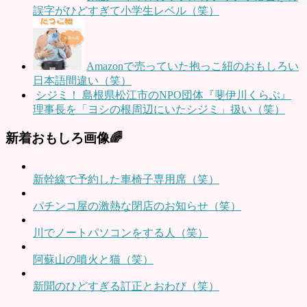
誤字がひどすぎて小学生レベル（笑）
Amazonで売っていた抱っこ紐のおもしろい
日本語間違い（笑）
シジミ！ 島根県松江市のNPO団体『斐伊川くらぶ』
理事長を「ヨシの根周辺にいたシジミ」扱い（笑）
新着おもしろ画像🌈
新幹線で予約した車椅子専用席（笑）
パチンコ屋の激熱な閉店のお知らせ（笑）
川でノートパソコンをする人（笑）
阿蘇山の噴火と猫（笑）
新聞のひどすぎる訂正とおわび（笑）