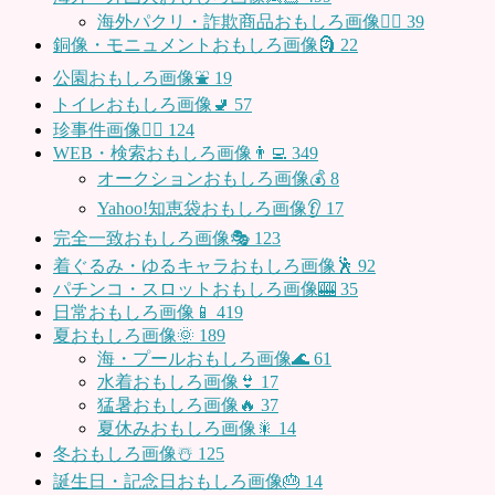
海外パクリ・詐欺商品おもしろ画像🙅‍♀️
39
銅像・モニュメントおもしろ画像🗿
22
公園おもしろ画像⛲️
19
トイレおもしろ画像🚽
57
珍事件画像👮‍♂️
124
WEB・検索おもしろ画像👨‍💻
349
オークションおもしろ画像💰
8
Yahoo!知恵袋おもしろ画像👂
17
完全一致おもしろ画像🎭
123
着ぐるみ・ゆるキャラおもしろ画像🕺
92
パチンコ・スロットおもしろ画像🎰
35
日常おもしろ画像📱
419
夏おもしろ画像🌞
189
海・プールおもしろ画像🌊
61
水着おもしろ画像👙
17
猛暑おもしろ画像🔥
37
夏休みおもしろ画像🎇
14
冬おもしろ画像☃️
125
誕生日・記念日おもしろ画像🎂
14