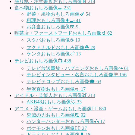
張り紙・注意書きおもしろ画像📄
214
食べ物おもしろ画像🍳
231
野菜・果物おもしろ画像🍆
54
料理おもしろ画像👩‍🍳
41
お弁当おもしろ画像🍱
9
喫茶店・ファーストフードおもしろ画像🥤
62
スタバおもしろ画像☕️
19
マクドナルドおもしろ画像🍟
29
ケンタおもしろ画像🍗
13
テレビおもしろ画像📺
438
テレビ放送事故・ハプニングおもしろ画像👀
61
テレビインタビュー・名言おもしろ画像💬
156
テレビテロップおもしろ画像🗯
63
半沢直樹おもしろ画像🤜
17
アイドル・芸能人おもしろ画像👯
213
AKB48おもしろ画像💘
33
アニメ・漫画・ゲームおもしろ画像🧚‍♀️
680
鬼滅の刃おもしろ画像👹
92
ハンターハンターおもしろ画像🎣
17
ポケモンおもしろ画像🤹‍♂️
27
ドラえもんおもしろ画像🔔
18