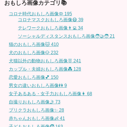
おもしろ画像カテゴリ📚
コロナ時代おもしろ画像🦠
195
コロナマスクおもしろ画像😷
39
テレワークおもしろ画像👨‍💻
34
ソーシャルディスタンスおもしろ画像🧑‍🤝‍🧑
21
猫のおもしろ画像🐱
410
犬のおもしろ画像🐶
232
犬猫以外の動物おもしろ画像🐰
241
カップル・夫婦おもしろ画像💑
128
恋愛おもしろ画像💕
150
男女の違いおもしろ画像👫
9
女子あるある・女子力おもしろ画像👩
68
自撮りおもしろ画像🤳
73
プリクラおもしろ画像✨
28
赤ちゃんおもしろ画像👶
41
子どもおもしろ画像🧒
163