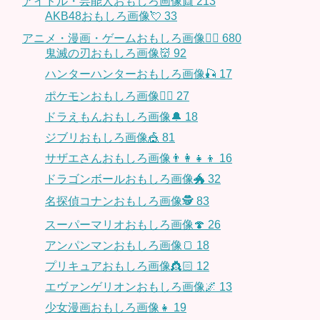
アイドル・芸能人おもしろ画像👯
213
AKB48おもしろ画像💘
33
アニメ・漫画・ゲームおもしろ画像🧚‍♀️
680
鬼滅の刃おもしろ画像👹
92
ハンターハンターおもしろ画像🎣
17
ポケモンおもしろ画像🤹‍♂️
27
ドラえもんおもしろ画像🔔
18
ジブリおもしろ画像🎪
81
サザエさんおもしろ画像👨‍👩‍👧‍👦
16
ドラゴンボールおもしろ画像🐲
32
名探偵コナンおもしろ画像🕵️
83
スーパーマリオおもしろ画像🍄
26
アンパンマンおもしろ画像🍞
18
プリキュアおもしろ画像👸🏻
12
エヴァンゲリオンおもしろ画像🌌
13
少女漫画おもしろ画像👧
19