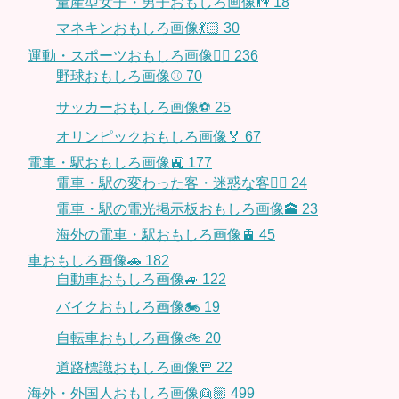
量産型女子・男子おもしろ画像👫
18
マネキンおもしろ画像💃🏻
30
運動・スポーツおもしろ画像🏃‍♂️
236
野球おもしろ画像⚾
70
サッカーおもしろ画像⚽️
25
オリンピックおもしろ画像🏅
67
電車・駅おもしろ画像🚉
177
電車・駅の変わった客・迷惑な客🤦‍♀️
24
電車・駅の電光掲示板おもしろ画像🕋
23
海外の電車・駅おもしろ画像🚊
45
車おもしろ画像🚗
182
自動車おもしろ画像🚙
122
バイクおもしろ画像🏍
19
自転車おもしろ画像🚲
20
道路標識おもしろ画像🚥
22
海外・外国人おもしろ画像👱🏼
499