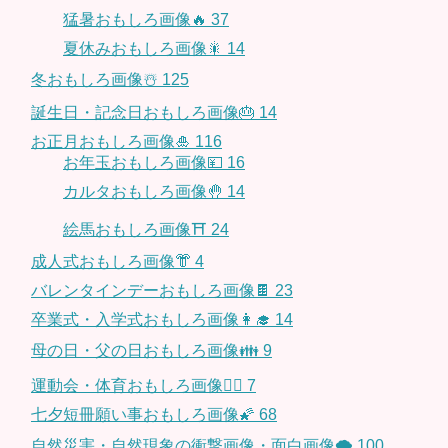
猛暑おもしろ画像🔥
37
夏休みおもしろ画像🎇
14
冬おもしろ画像☃️
125
誕生日・記念日おもしろ画像🎂
14
お正月おもしろ画像🎍
116
お年玉おもしろ画像💴
16
カルタおもしろ画像🤚
14
絵馬おもしろ画像⛩
24
成人式おもしろ画像👘
4
バレンタインデーおもしろ画像🍫
23
卒業式・入学式おもしろ画像👩‍🎓
14
母の日・父の日おもしろ画像👪
9
運動会・体育おもしろ画像🤸‍♂️
7
七夕短冊願い事おもしろ画像🌠
68
自然災害・自然現象の衝撃画像・面白画像🌪
100