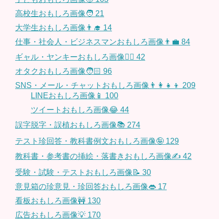
高校生おもしろ画像🧑
21
大学生おもしろ画像👨‍🎓
14
仕事・社会人・ビジネスマンおもしろ画像👨‍💼
84
ギャル・ヤンキーおもしろ画像👱‍♀️
42
オタクおもしろ画像🧑🏻
96
SNS・メール・チャットおもしろ画像👨‍👩‍👧‍👦
209
LINEおもしろ画像📱
100
ツイートおもしろ画像😂
44
誤字脱字・誤植おもしろ画像📚
274
テスト珍回答・教科書例文おもしろ画像🤪
129
教科書・参考書の挿絵・落書きおもしろ画像✍️
42
受験・試験・テストおもしろ画像📝
30
意見箱の珍意見・珍回答おもしろ画像👄
17
看板おもしろ画像🚧
130
広告おもしろ画像💡
170