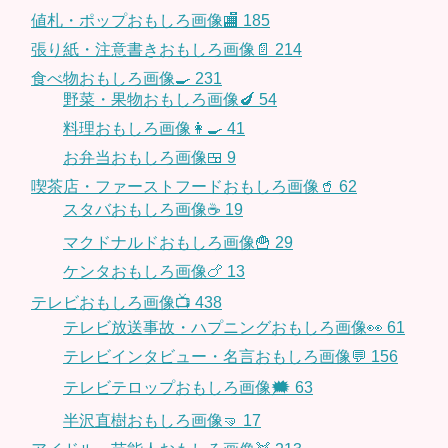
値札・ポップおもしろ画像🏬
185
張り紙・注意書きおもしろ画像📄
214
食べ物おもしろ画像🍳
231
野菜・果物おもしろ画像🍆
54
料理おもしろ画像👩‍🍳
41
お弁当おもしろ画像🍱
9
喫茶店・ファーストフードおもしろ画像🥤
62
スタバおもしろ画像☕️
19
マクドナルドおもしろ画像🍟
29
ケンタおもしろ画像🍗
13
テレビおもしろ画像📺
438
テレビ放送事故・ハプニングおもしろ画像👀
61
テレビインタビュー・名言おもしろ画像💬
156
テレビテロップおもしろ画像🗯
63
半沢直樹おもしろ画像🤜
17