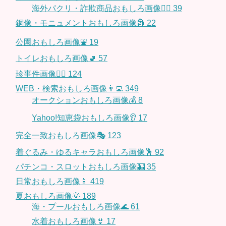
海外パクリ・詐欺商品おもしろ画像🙅‍♀️
39
銅像・モニュメントおもしろ画像🗿
22
公園おもしろ画像⛲️
19
トイレおもしろ画像🚽
57
珍事件画像👮‍♂️
124
WEB・検索おもしろ画像👨‍💻
349
オークションおもしろ画像💰
8
Yahoo!知恵袋おもしろ画像👂
17
完全一致おもしろ画像🎭
123
着ぐるみ・ゆるキャラおもしろ画像🕺
92
パチンコ・スロットおもしろ画像🎰
35
日常おもしろ画像📱
419
夏おもしろ画像🌞
189
海・プールおもしろ画像🌊
61
水着おもしろ画像👙
17