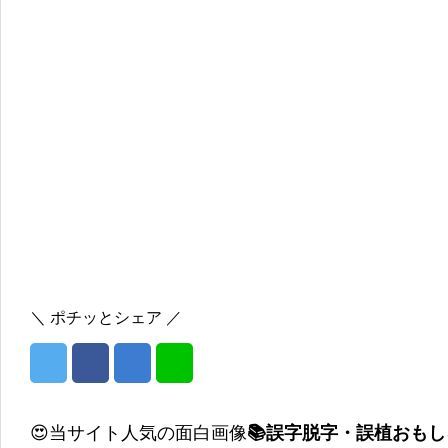
＼ ポチッとシェア ／
😍当サイト人気の面白画像
📚誤字脱字・誤植おも