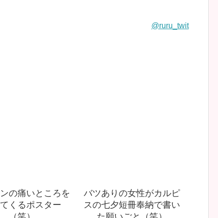
@ruru_twit
ンの痛いところを
バツありの女性がカルピ
てくるポスター
スの七夕短冊奉納で書い
（笑）
た願いごと（笑）