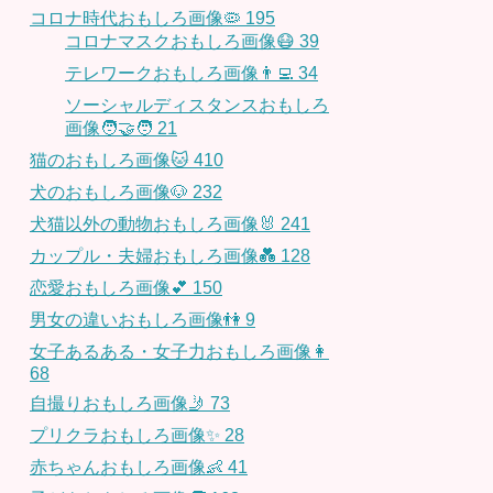
コロナ時代おもしろ画像🦠
195
コロナマスクおもしろ画像😷
39
テレワークおもしろ画像👨‍💻
34
ソーシャルディスタンスおもしろ
画像🧑‍🤝‍🧑
21
猫のおもしろ画像🐱
410
犬のおもしろ画像🐶
232
犬猫以外の動物おもしろ画像🐰
241
カップル・夫婦おもしろ画像💑
128
恋愛おもしろ画像💕
150
男女の違いおもしろ画像👫
9
女子あるある・女子力おもしろ画像👩
68
自撮りおもしろ画像🤳
73
プリクラおもしろ画像✨
28
赤ちゃんおもしろ画像👶
41