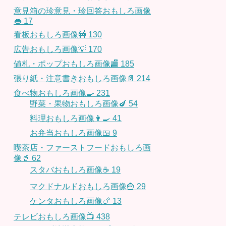
意見箱の珍意見・珍回答おもしろ画像
👄
17
看板おもしろ画像🚧
130
広告おもしろ画像💡
170
値札・ポップおもしろ画像🏬
185
張り紙・注意書きおもしろ画像📄
214
食べ物おもしろ画像🍳
231
野菜・果物おもしろ画像🍆
54
料理おもしろ画像👩‍🍳
41
お弁当おもしろ画像🍱
9
喫茶店・ファーストフードおもしろ画
像🥤
62
スタバおもしろ画像☕️
19
マクドナルドおもしろ画像🍟
29
ケンタおもしろ画像🍗
13
テレビおもしろ画像📺
438