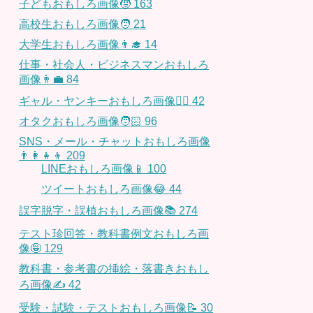
子どもおもしろ画像🧒
163
高校生おもしろ画像🧑
21
大学生おもしろ画像👨‍🎓
14
仕事・社会人・ビジネスマンおもしろ
画像👨‍💼
84
ギャル・ヤンキーおもしろ画像👱‍♀️
42
オタクおもしろ画像🧑🏻
96
SNS・メール・チャットおもしろ画像
👨‍👩‍👧‍👦
209
LINEおもしろ画像📱
100
ツイートおもしろ画像😂
44
誤字脱字・誤植おもしろ画像📚
274
テスト珍回答・教科書例文おもしろ画
像🤪
129
教科書・参考書の挿絵・落書きおもし
ろ画像✍️
42
受験・試験・テストおもしろ画像📝
30