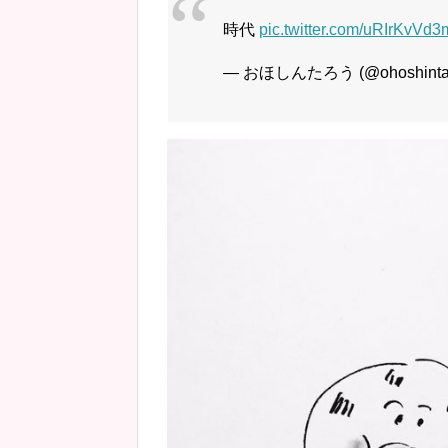
時代
pic.twitter.com/uRIrKvVd3
— おほしんたろう (@ohoshinta