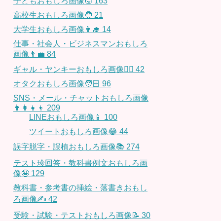
子どもおもしろ画像🧒
163
高校生おもしろ画像🧑
21
大学生おもしろ画像👨‍🎓
14
仕事・社会人・ビジネスマンおもしろ
画像👨‍💼
84
ギャル・ヤンキーおもしろ画像👱‍♀️
42
オタクおもしろ画像🧑🏻
96
SNS・メール・チャットおもしろ画像
👨‍👩‍👧‍👦
209
LINEおもしろ画像📱
100
ツイートおもしろ画像😂
44
誤字脱字・誤植おもしろ画像📚
274
テスト珍回答・教科書例文おもしろ画
像🤪
129
教科書・参考書の挿絵・落書きおもし
ろ画像✍️
42
受験・試験・テストおもしろ画像📝
30