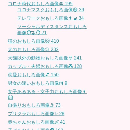
コロナ時代おもしろ画像🦠
195
コロナマスクおもしろ画像😷
39
テレワークおもしろ画像👨‍💻
34
ソーシャルディスタンスおもしろ
画像🧑‍🤝‍🧑
21
猫のおもしろ画像🐱
410
犬のおもしろ画像🐶
232
犬猫以外の動物おもしろ画像🐰
241
カップル・夫婦おもしろ画像💑
128
恋愛おもしろ画像💕
150
男女の違いおもしろ画像👫
9
女子あるある・女子力おもしろ画像👩
68
自撮りおもしろ画像🤳
73
プリクラおもしろ画像✨
28
赤ちゃんおもしろ画像👶
41