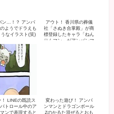
パン…！？ アンパ
アウト！ 香川県の葬儀
のようでドラえも
社「さぬき合掌殿」が商
うなイラスト(笑)
標登録したキャラ「ねん
りんマン」がアンパンマ
ン（笑）
！ LINEの既読ス
変わった遊び！ アンパ
パトロール中のア
ンマンとドラゴンボール
マンで表現すると
Zのかるた混ぜるとおも