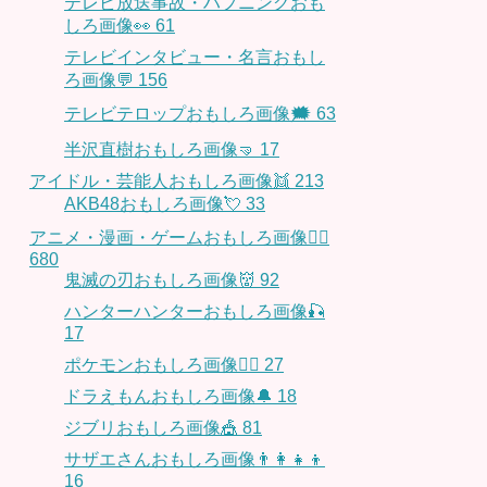
テレビ放送事故・ハプニングおも
しろ画像👀
61
テレビインタビュー・名言おもし
ろ画像💬
156
テレビテロップおもしろ画像🗯
63
半沢直樹おもしろ画像🤜
17
アイドル・芸能人おもしろ画像👯
213
AKB48おもしろ画像💘
33
アニメ・漫画・ゲームおもしろ画像🧚‍♀️
680
鬼滅の刃おもしろ画像👹
92
ハンターハンターおもしろ画像🎣
17
ポケモンおもしろ画像🤹‍♂️
27
ドラえもんおもしろ画像🔔
18
ジブリおもしろ画像🎪
81
サザエさんおもしろ画像👨‍👩‍👧‍👦
16