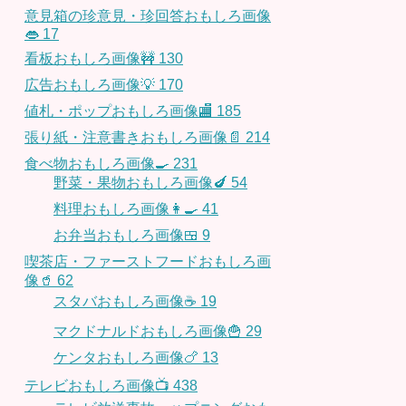
意見箱の珍意見・珍回答おもしろ画像
👄
17
看板おもしろ画像🚧
130
広告おもしろ画像💡
170
値札・ポップおもしろ画像🏬
185
張り紙・注意書きおもしろ画像📄
214
食べ物おもしろ画像🍳
231
野菜・果物おもしろ画像🍆
54
料理おもしろ画像👩‍🍳
41
お弁当おもしろ画像🍱
9
喫茶店・ファーストフードおもしろ画
像🥤
62
スタバおもしろ画像☕️
19
マクドナルドおもしろ画像🍟
29
ケンタおもしろ画像🍗
13
テレビおもしろ画像📺
438