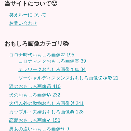
当サイトについて🙂
笑えルーについて
お問い合わせ
おもしろ画像カテゴリ📚
コロナ時代おもしろ画像🦠
195
コロナマスクおもしろ画像😷
39
テレワークおもしろ画像👨‍💻
34
ソーシャルディスタンスおもしろ画像🧑‍🤝‍🧑
21
猫のおもしろ画像🐱
410
犬のおもしろ画像🐶
232
犬猫以外の動物おもしろ画像🐰
241
カップル・夫婦おもしろ画像💑
128
恋愛おもしろ画像💕
150
男女の違いおもしろ画像👫
9