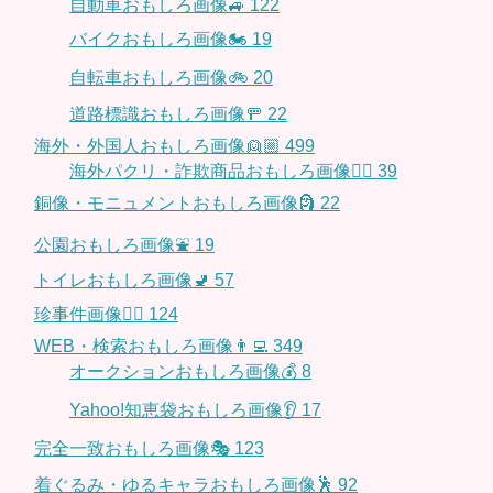
自動車おもしろ画像🚙
122
バイクおもしろ画像🏍
19
自転車おもしろ画像🚲
20
道路標識おもしろ画像🚥
22
海外・外国人おもしろ画像👱🏼
499
海外パクリ・詐欺商品おもしろ画像🙅‍♀️
39
銅像・モニュメントおもしろ画像🗿
22
公園おもしろ画像⛲️
19
トイレおもしろ画像🚽
57
珍事件画像👮‍♂️
124
WEB・検索おもしろ画像👨‍💻
349
オークションおもしろ画像💰
8
Yahoo!知恵袋おもしろ画像👂
17
完全一致おもしろ画像🎭
123
着ぐるみ・ゆるキャラおもしろ画像🕺
92