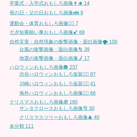
卒業式・入学式おもしろ画像👩‍🎓
14
母の日・父の日おもしろ画像👪
9
運動会・体育おもしろ画像🤸‍♂️
7
七夕短冊願い事おもしろ画像🌠
68
自然災害・自然現象の衝撃画像・面白画像🌪
100
台風の衝撃画像・面白画像🌀
39
地震の衝撃画像・面白画像🗾
17
ハロウィンおもしろ画像🎃
237
渋谷ハロウィンおもしろ仮装👯‍♂️
87
川崎ハロウィンおもしろ仮装🧞‍♀️
41
海外ハロウィンおもしろ画像🧛‍♂️
66
クリスマスおもしろ画像🎁
180
サンタクロースおもしろ画像🎅
30
クリスマスツリーおもしろ画像🎄
40
未分類
111