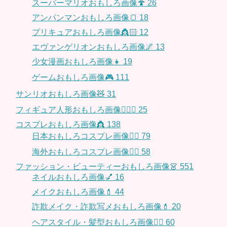
スーパーマリオおもしろ画像🍄
26
アンパンマンおもしろ画像🍞
18
プリキュアおもしろ画像👸🏻
12
エヴァンゲリオンおもしろ画像🌌
13
少女漫画おもしろ画像👧
19
ゲームおもしろ画像🎮
111
サンリオおもしろ画像🧸
31
フィギュア人形おもしろ画像🧍🏼‍♂️
25
コスプレおもしろ画像👸
138
日本おもしろコスプレ画像🧝‍♀️
79
海外おもしろコスプレ画像🧝‍♂️
58
ファッション・ビューティーおもしろ画像👗
551
ネイルおもしろ画像💅
16
メイクおもしろ画像💄
44
詐欺メイク・詐欺写メおもしろ画像💄
20
ヘアスタイル・髪型おもしろ画像👱‍♀️
60