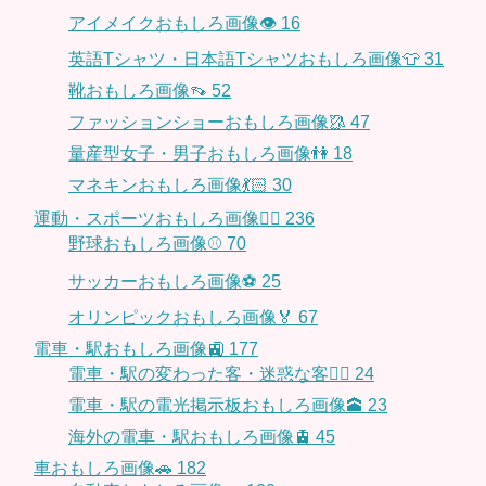
アイメイクおもしろ画像👁
16
英語Tシャツ・日本語Tシャツおもしろ画像👕
31
靴おもしろ画像👡
52
ファッションショーおもしろ画像🥻
47
量産型女子・男子おもしろ画像👫
18
マネキンおもしろ画像💃🏻
30
運動・スポーツおもしろ画像🏃‍♂️
236
野球おもしろ画像⚾
70
サッカーおもしろ画像⚽️
25
オリンピックおもしろ画像🏅
67
電車・駅おもしろ画像🚉
177
電車・駅の変わった客・迷惑な客🤦‍♀️
24
電車・駅の電光掲示板おもしろ画像🕋
23
海外の電車・駅おもしろ画像🚊
45
車おもしろ画像🚗
182