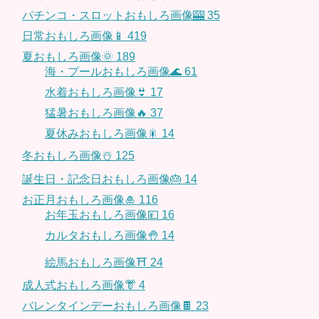
パチンコ・スロットおもしろ画像🎰
35
日常おもしろ画像📱
419
夏おもしろ画像🌞
189
海・プールおもしろ画像🌊
61
水着おもしろ画像👙
17
猛暑おもしろ画像🔥
37
夏休みおもしろ画像🎇
14
冬おもしろ画像☃️
125
誕生日・記念日おもしろ画像🎂
14
お正月おもしろ画像🎍
116
お年玉おもしろ画像💴
16
カルタおもしろ画像🤚
14
絵馬おもしろ画像⛩
24
成人式おもしろ画像👘
4
バレンタインデーおもしろ画像🍫
23