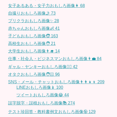
女子あるある・女子力おもしろ画像👩
68
自撮りおもしろ画像🤳
73
プリクラおもしろ画像✨
28
赤ちゃんおもしろ画像👶
41
子どもおもしろ画像🧒
163
高校生おもしろ画像🧑
21
大学生おもしろ画像👨‍🎓
14
仕事・社会人・ビジネスマンおもしろ画像👨‍💼
84
ギャル・ヤンキーおもしろ画像👱‍♀️
42
オタクおもしろ画像🧑🏻
96
SNS・メール・チャットおもしろ画像👨‍👩‍👧‍👦
209
LINEおもしろ画像📱
100
ツイートおもしろ画像😂
44
誤字脱字・誤植おもしろ画像📚
274
テスト珍回答・教科書例文おもしろ画像🤪
129