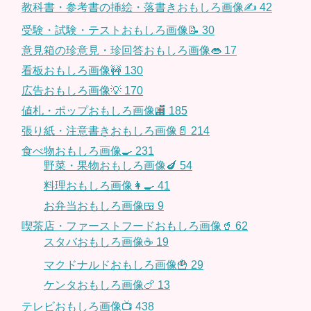
教科書・参考書の挿絵・落書きおもしろ画像✍️
42
受験・試験・テストおもしろ画像📝
30
意見箱の珍意見・珍回答おもしろ画像👄
17
看板おもしろ画像🚧
130
広告おもしろ画像💡
170
値札・ポップおもしろ画像🏬
185
張り紙・注意書きおもしろ画像📄
214
食べ物おもしろ画像🍳
231
野菜・果物おもしろ画像🍆
54
料理おもしろ画像👩‍🍳
41
お弁当おもしろ画像🍱
9
喫茶店・ファーストフードおもしろ画像🥤
62
スタバおもしろ画像☕️
19
マクドナルドおもしろ画像🍟
29
ケンタおもしろ画像🍗
13
テレビおもしろ画像📺
438