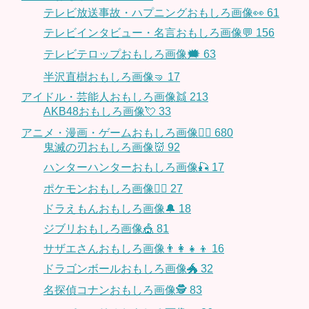
テレビ放送事故・ハプニングおもしろ画像👀
61
テレビインタビュー・名言おもしろ画像💬
156
テレビテロップおもしろ画像🗯
63
半沢直樹おもしろ画像🤜
17
アイドル・芸能人おもしろ画像👯
213
AKB48おもしろ画像💘
33
アニメ・漫画・ゲームおもしろ画像🧚‍♀️
680
鬼滅の刃おもしろ画像👹
92
ハンターハンターおもしろ画像🎣
17
ポケモンおもしろ画像🤹‍♂️
27
ドラえもんおもしろ画像🔔
18
ジブリおもしろ画像🎪
81
サザエさんおもしろ画像👨‍👩‍👧‍👦
16
ドラゴンボールおもしろ画像🐲
32
名探偵コナンおもしろ画像🕵️
83