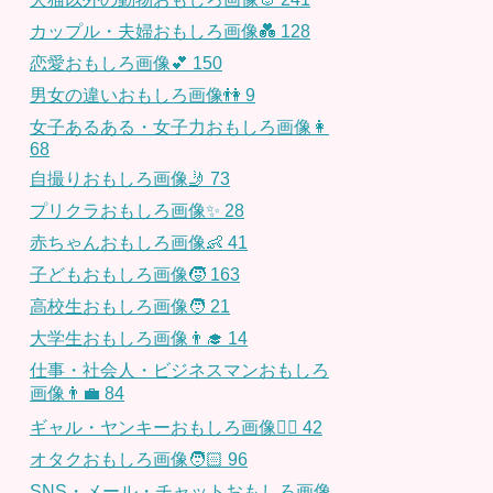
カップル・夫婦おもしろ画像💑
128
恋愛おもしろ画像💕
150
男女の違いおもしろ画像👫
9
女子あるある・女子力おもしろ画像👩
68
自撮りおもしろ画像🤳
73
プリクラおもしろ画像✨
28
赤ちゃんおもしろ画像👶
41
子どもおもしろ画像🧒
163
高校生おもしろ画像🧑
21
大学生おもしろ画像👨‍🎓
14
仕事・社会人・ビジネスマンおもしろ
画像👨‍💼
84
ギャル・ヤンキーおもしろ画像👱‍♀️
42
オタクおもしろ画像🧑🏻
96
SNS・メール・チャットおもしろ画像