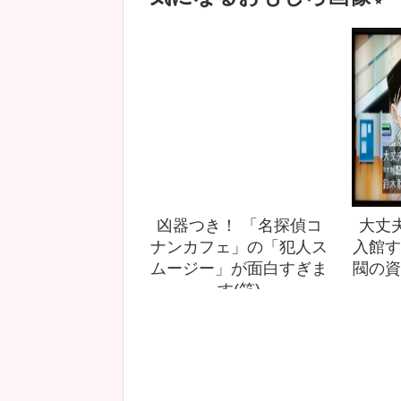
凶器つき！ 「名探偵コ
大丈
ナンカフェ」の「犯人ス
入館す
ムージー」が面白すぎま
閥の資
す(笑)