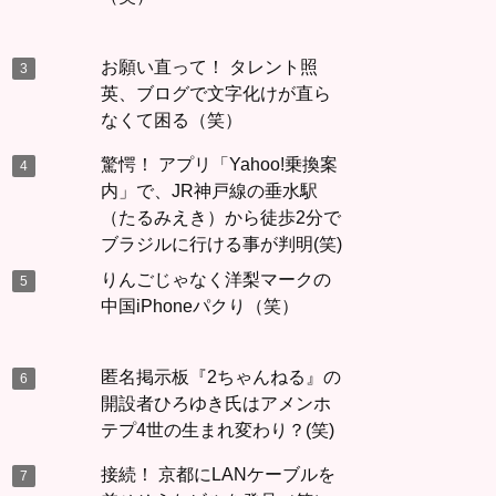
お願い直って！ タレント照
英、ブログで文字化けが直ら
なくて困る（笑）
驚愕！ アプリ「Yahoo!乗換案
内」で、JR神戸線の垂水駅
（たるみえき）から徒歩2分で
ブラジルに行ける事が判明(笑)
りんごじゃなく洋梨マークの
中国iPhoneパクり（笑）
匿名掲示板『2ちゃんねる』の
開設者ひろゆき氏はアメンホ
テプ4世の生まれ変わり？(笑)
接続！ 京都にLANケーブルを