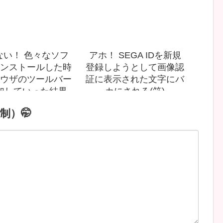
ない！ 色々なソフ
アホ！ SEGA IDを新規
ンストールした時
登録しようとして画像認
ウザのツールバー
証に表示された文字にバ
加していった結果
カにされる(笑)
(笑)
制）🤭