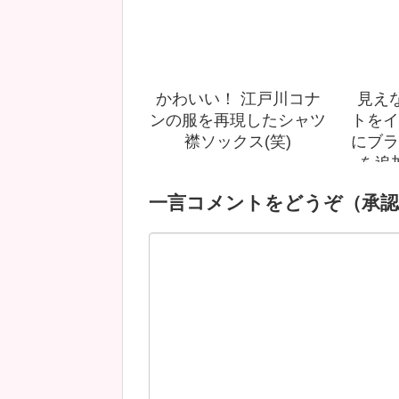
かわいい！ 江戸川コナ
見え
ンの服を再現したシャツ
トをイ
襟ソックス(笑)
にブラ
を追
一言コメントをどうぞ（承認