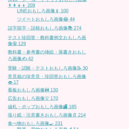
👨‍👩‍👧‍👦
209
LINEおもしろ画像📱
100
ツイートおもしろ画像😂
44
誤字脱字・誤植おもしろ画像📚
274
テスト珍回答・教科書例文おもしろ画
像🤪
129
教科書・参考書の挿絵・落書きおもし
ろ画像✍️
42
受験・試験・テストおもしろ画像📝
30
意見箱の珍意見・珍回答おもしろ画像
👄
17
看板おもしろ画像🚧
130
広告おもしろ画像💡
170
値札・ポップおもしろ画像🏬
185
張り紙・注意書きおもしろ画像📄
214
食べ物おもしろ画像🍳
231