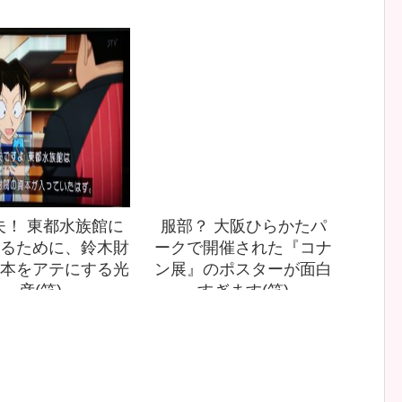
夫！ 東都水族館に
服部？ 大阪ひらかたパ
るために、鈴木財
ークで開催された『コナ
本をアテにする光
ン展』のポスターが面白
彦(笑)
すぎます(笑)