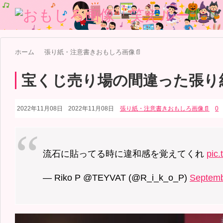
ホーム
張り紙・注意書きおもしろ画像📄
宝くじ売り場の間違った張り
2022年11月08日
2022年11月08日
張り紙・注意書きおもしろ画像📄
0
流石に貼ってる時に違和感を覚えてくれ
pic
— Riko P @TEYVAT (@R_i_k_o_P)
Septemb