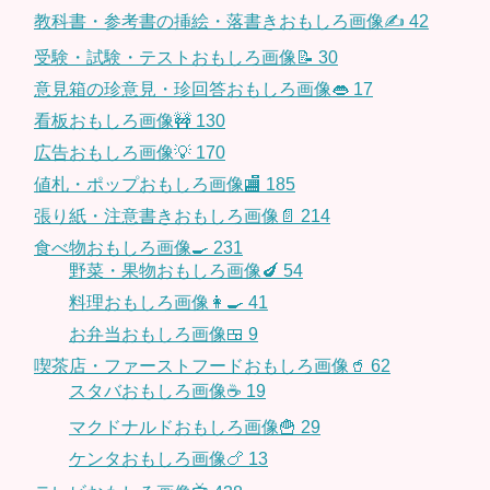
教科書・参考書の挿絵・落書きおもしろ画像✍️
42
受験・試験・テストおもしろ画像📝
30
意見箱の珍意見・珍回答おもしろ画像👄
17
看板おもしろ画像🚧
130
広告おもしろ画像💡
170
値札・ポップおもしろ画像🏬
185
張り紙・注意書きおもしろ画像📄
214
食べ物おもしろ画像🍳
231
野菜・果物おもしろ画像🍆
54
料理おもしろ画像👩‍🍳
41
お弁当おもしろ画像🍱
9
喫茶店・ファーストフードおもしろ画像🥤
62
スタバおもしろ画像☕️
19
マクドナルドおもしろ画像🍟
29
ケンタおもしろ画像🍗
13