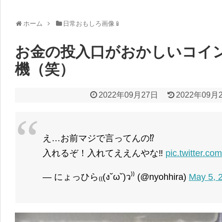
ホーム
日常おもしろ画像📱
お金の投入口がおかしいコイ
機（笑）
2022年09月27日
2022年09月
え…お前マジで言ってんの⁉︎
入れるぞ！入れてええんやな‼︎
pic.twitter.
— にょっひら₍₍(ง˘ω˘)ว⁾⁾ (@nyohhira)
May 5, 