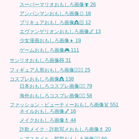
スーパーマリオおもしろ画像🍄
26
アンパンマンおもしろ画像🍞
18
プリキュアおもしろ画像👸🏻
12
エヴァンゲリオンおもしろ画像🌌
13
少女漫画おもしろ画像👧
19
ゲームおもしろ画像🎮
111
サンリオおもしろ画像🧸
31
フィギュア人形おもしろ画像🧍🏼‍♂️
25
コスプレおもしろ画像👸
138
日本おもしろコスプレ画像🧝‍♀️
79
海外おもしろコスプレ画像🧝‍♂️
58
ファッション・ビューティーおもしろ画像👗
551
ネイルおもしろ画像💅
16
メイクおもしろ画像💄
44
詐欺メイク・詐欺写メおもしろ画像💄
20
ヘアスタイル・髪型おもしろ画像👱‍♀️
60