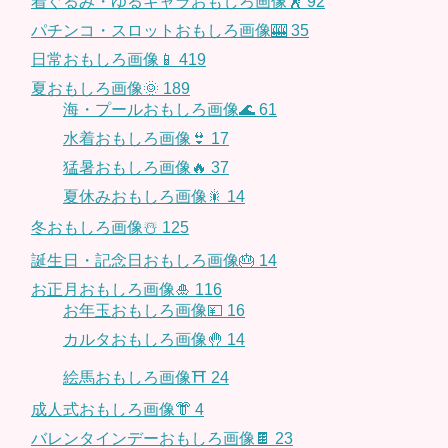
着ぐるみ・ゆるキャラおもしろ画像🕺
92
パチンコ・スロットおもしろ画像🎰
35
日常おもしろ画像📱
419
夏おもしろ画像🌞
189
海・プールおもしろ画像🌊
61
水着おもしろ画像👙
17
猛暑おもしろ画像🔥
37
夏休みおもしろ画像🎇
14
冬おもしろ画像☃️
125
誕生日・記念日おもしろ画像🎂
14
お正月おもしろ画像🎍
116
お年玉おもしろ画像💴
16
カルタおもしろ画像🤚
14
絵馬おもしろ画像⛩
24
成人式おもしろ画像👘
4
バレンタインデーおもしろ画像🍫
23