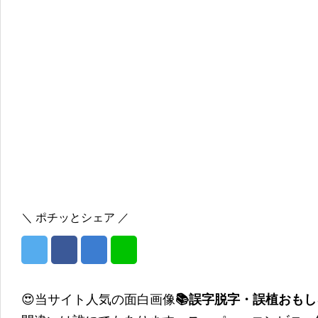
＼ ポチッとシェア ／
😍当サイト人気の面白画像
📚誤字脱字・誤植おも