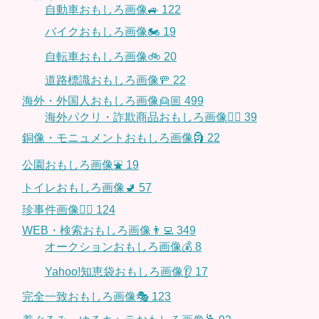
自動車おもしろ画像🚙
122
バイクおもしろ画像🏍
19
自転車おもしろ画像🚲
20
道路標識おもしろ画像🚥
22
海外・外国人おもしろ画像👱🏼
499
海外パクリ・詐欺商品おもしろ画像🙅‍♀️
39
銅像・モニュメントおもしろ画像🗿
22
公園おもしろ画像⛲️
19
トイレおもしろ画像🚽
57
珍事件画像👮‍♂️
124
WEB・検索おもしろ画像👨‍💻
349
オークションおもしろ画像💰
8
Yahoo!知恵袋おもしろ画像👂
17
完全一致おもしろ画像🎭
123