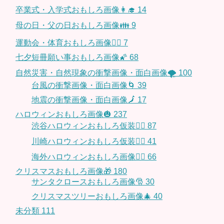
卒業式・入学式おもしろ画像👩‍🎓
14
母の日・父の日おもしろ画像👪
9
運動会・体育おもしろ画像🤸‍♂️
7
七夕短冊願い事おもしろ画像🌠
68
自然災害・自然現象の衝撃画像・面白画像🌪
100
台風の衝撃画像・面白画像🌀
39
地震の衝撃画像・面白画像🗾
17
ハロウィンおもしろ画像🎃
237
渋谷ハロウィンおもしろ仮装👯‍♂️
87
川崎ハロウィンおもしろ仮装🧞‍♀️
41
海外ハロウィンおもしろ画像🧛‍♂️
66
クリスマスおもしろ画像🎁
180
サンタクロースおもしろ画像🎅
30
クリスマスツリーおもしろ画像🎄
40
未分類
111