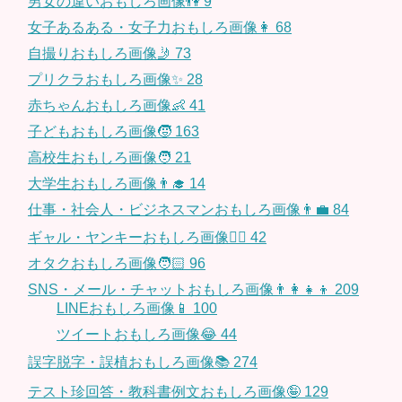
男女の違いおもしろ画像👫
9
女子あるある・女子力おもしろ画像👩
68
自撮りおもしろ画像🤳
73
プリクラおもしろ画像✨
28
赤ちゃんおもしろ画像👶
41
子どもおもしろ画像🧒
163
高校生おもしろ画像🧑
21
大学生おもしろ画像👨‍🎓
14
仕事・社会人・ビジネスマンおもしろ画像👨‍💼
84
ギャル・ヤンキーおもしろ画像👱‍♀️
42
オタクおもしろ画像🧑🏻
96
SNS・メール・チャットおもしろ画像👨‍👩‍👧‍👦
209
LINEおもしろ画像📱
100
ツイートおもしろ画像😂
44
誤字脱字・誤植おもしろ画像📚
274
テスト珍回答・教科書例文おもしろ画像🤪
129