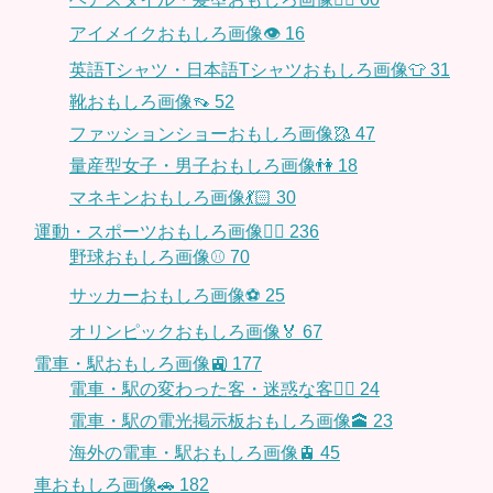
アイメイクおもしろ画像👁
16
英語Tシャツ・日本語Tシャツおもしろ画像👕
31
靴おもしろ画像👡
52
ファッションショーおもしろ画像🥻
47
量産型女子・男子おもしろ画像👫
18
マネキンおもしろ画像💃🏻
30
運動・スポーツおもしろ画像🏃‍♂️
236
野球おもしろ画像⚾
70
サッカーおもしろ画像⚽️
25
オリンピックおもしろ画像🏅
67
電車・駅おもしろ画像🚉
177
電車・駅の変わった客・迷惑な客🤦‍♀️
24
電車・駅の電光掲示板おもしろ画像🕋
23
海外の電車・駅おもしろ画像🚊
45
車おもしろ画像🚗
182