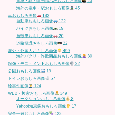
電車・駅の電光掲示板おもしろ画像
23
海外の電車・駅おもしろ画像
45
車おもしろ画像
182
自動車おもしろ画像
122
バイクおもしろ画像
19
自転車おもしろ画像
20
道路標識おもしろ画像
22
海外・外国人おもしろ画像
499
海外パクリ・詐欺商品おもしろ画像
39
銅像・モニュメントおもしろ画像
22
公園おもしろ画像
19
トイレおもしろ画像
57
珍事件画像
124
WEB・検索おもしろ画像
349
オークションおもしろ画像
8
Yahoo!知恵袋おもしろ画像
17
完全一致おもしろ画像
123