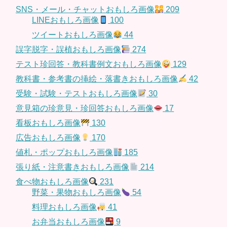
SNS・メール・チャットおもしろ画像
209
LINEおもしろ画像
100
ツイートおもしろ画像
44
誤字脱字・誤植おもしろ画像
274
テスト珍回答・教科書例文おもしろ画像
129
教科書・参考書の挿絵・落書きおもしろ画像
42
受験・試験・テストおもしろ画像
30
意見箱の珍意見・珍回答おもしろ画像
17
看板おもしろ画像
130
広告おもしろ画像
170
値札・ポップおもしろ画像
185
張り紙・注意書きおもしろ画像
214
食べ物おもしろ画像
231
野菜・果物おもしろ画像
54
料理おもしろ画像
41
お弁当おもしろ画像
9