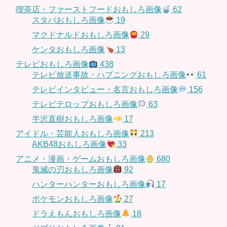
喫茶店・ファーストフードおもしろ画像
62
スタバおもしろ画像
19
マクドナルドおもしろ画像
29
ケンタおもしろ画像
13
テレビおもしろ画像
438
テレビ放送事故・ハプニングおもしろ画像
61
テレビインタビュー・名言おもしろ画像
156
テレビテロップおもしろ画像
63
半沢直樹おもしろ画像
17
アイドル・芸能人おもしろ画像
213
AKB48おもしろ画像
33
アニメ・漫画・ゲームおもしろ画像
680
鬼滅の刃おもしろ画像
92
ハンターハンターおもしろ画像
17
ポケモンおもしろ画像
27
ドラえもんおもしろ画像
18