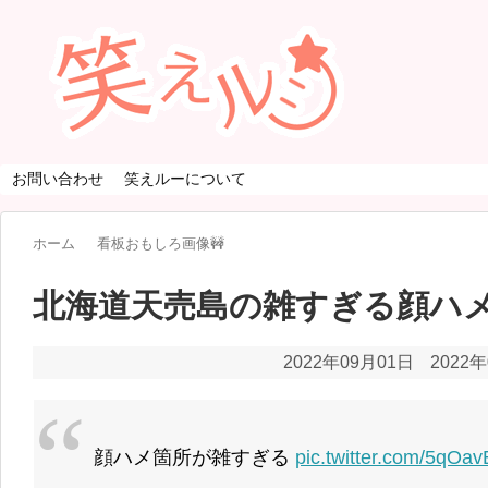
お問い合わせ
笑えルーについて
ホーム
看板おもしろ画像🚧
北海道天売島の雑すぎる顔ハ
2022年09月01日
2022
顔ハメ箇所が雑すぎる
pic.twitter.com/5qOa