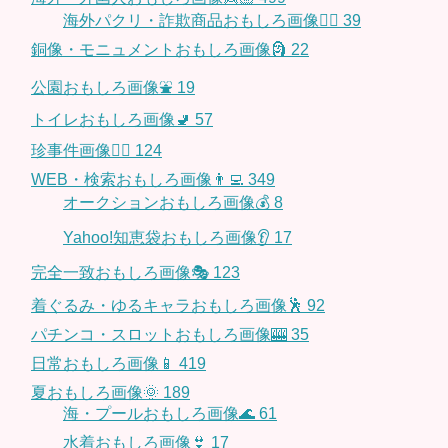
海外パクリ・詐欺商品おもしろ画像🙅‍♀️
39
銅像・モニュメントおもしろ画像🗿
22
公園おもしろ画像⛲️
19
トイレおもしろ画像🚽
57
珍事件画像👮‍♂️
124
WEB・検索おもしろ画像👨‍💻
349
オークションおもしろ画像💰
8
Yahoo!知恵袋おもしろ画像👂
17
完全一致おもしろ画像🎭
123
着ぐるみ・ゆるキャラおもしろ画像🕺
92
パチンコ・スロットおもしろ画像🎰
35
日常おもしろ画像📱
419
夏おもしろ画像🌞
189
海・プールおもしろ画像🌊
61
水着おもしろ画像👙
17