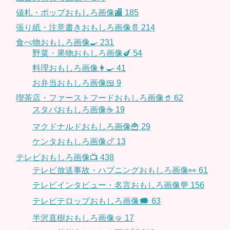
値札・ポップおもしろ画像🏬
185
張り紙・注意書きおもしろ画像📄
214
食べ物おもしろ画像🍳
231
野菜・果物おもしろ画像🍆
54
料理おもしろ画像👩‍🍳
41
お弁当おもしろ画像🍱
9
喫茶店・ファーストフードおもしろ画像🥤
62
スタバおもしろ画像☕️
19
マクドナルドおもしろ画像🍟
29
ケンタおもしろ画像🍗
13
テレビおもしろ画像📺
438
テレビ放送事故・ハプニングおもしろ画像👀
61
テレビインタビュー・名言おもしろ画像💬
156
テレビテロップおもしろ画像🗯
63
半沢直樹おもしろ画像🤜
17