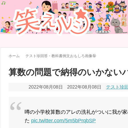
ホーム
テスト珍回答・教科書例文おもしろ画像🤪
算数の問題で納得のいかない
2022年08月08日
2022年08月08日
テスト珍回
噂の小学校算数のアレの洗礼がついに我が家
た
pic.twitter.com/5m5bPrqbSP