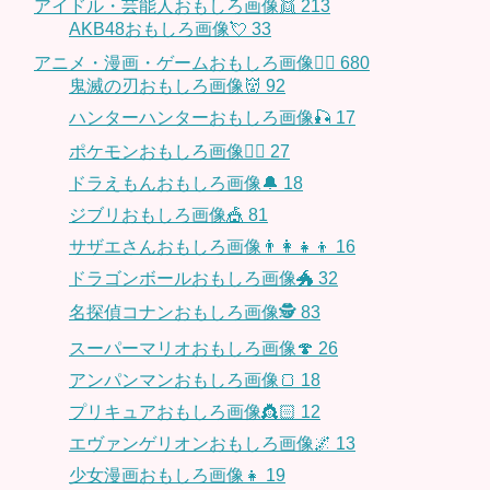
アイドル・芸能人おもしろ画像👯
213
AKB48おもしろ画像💘
33
アニメ・漫画・ゲームおもしろ画像🧚‍♀️
680
鬼滅の刃おもしろ画像👹
92
ハンターハンターおもしろ画像🎣
17
ポケモンおもしろ画像🤹‍♂️
27
ドラえもんおもしろ画像🔔
18
ジブリおもしろ画像🎪
81
サザエさんおもしろ画像👨‍👩‍👧‍👦
16
ドラゴンボールおもしろ画像🐲
32
名探偵コナンおもしろ画像🕵️
83
スーパーマリオおもしろ画像🍄
26
アンパンマンおもしろ画像🍞
18
プリキュアおもしろ画像👸🏻
12
エヴァンゲリオンおもしろ画像🌌
13
少女漫画おもしろ画像👧
19