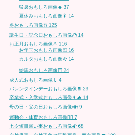
猛暑おもしろ画像🔥
37
夏休みおもしろ画像🎇
14
冬おもしろ画像☃️
125
誕生日・記念日おもしろ画像🎂
14
お正月おもしろ画像🎍
116
お年玉おもしろ画像💴
16
カルタおもしろ画像🤚
14
絵馬おもしろ画像⛩
24
成人式おもしろ画像👘
4
バレンタインデーおもしろ画像🍫
23
卒業式・入学式おもしろ画像👩‍🎓
14
母の日・父の日おもしろ画像👪
9
運動会・体育おもしろ画像🤸‍♂️
7
七夕短冊願い事おもしろ画像🌠
68