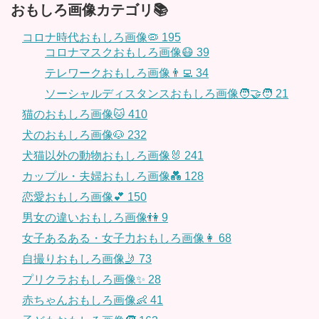
おもしろ画像カテゴリ📚
コロナ時代おもしろ画像🦠
195
コロナマスクおもしろ画像😷
39
テレワークおもしろ画像👨‍💻
34
ソーシャルディスタンスおもしろ画像🧑‍🤝‍🧑
21
猫のおもしろ画像🐱
410
犬のおもしろ画像🐶
232
犬猫以外の動物おもしろ画像🐰
241
カップル・夫婦おもしろ画像💑
128
恋愛おもしろ画像💕
150
男女の違いおもしろ画像👫
9
女子あるある・女子力おもしろ画像👩
68
自撮りおもしろ画像🤳
73
プリクラおもしろ画像✨
28
赤ちゃんおもしろ画像👶
41