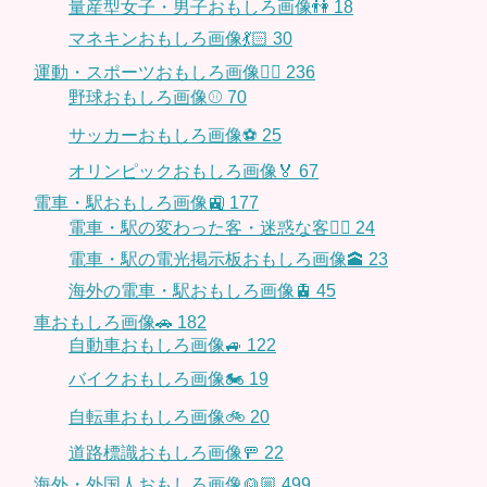
量産型女子・男子おもしろ画像👫
18
マネキンおもしろ画像💃🏻
30
運動・スポーツおもしろ画像🏃‍♂️
236
野球おもしろ画像⚾
70
サッカーおもしろ画像⚽️
25
オリンピックおもしろ画像🏅
67
電車・駅おもしろ画像🚉
177
電車・駅の変わった客・迷惑な客🤦‍♀️
24
電車・駅の電光掲示板おもしろ画像🕋
23
海外の電車・駅おもしろ画像🚊
45
車おもしろ画像🚗
182
自動車おもしろ画像🚙
122
バイクおもしろ画像🏍
19
自転車おもしろ画像🚲
20
道路標識おもしろ画像🚥
22
海外・外国人おもしろ画像👱🏼
499