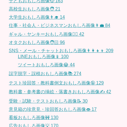
子どもおもしろ画像🧒
163
高校生おもしろ画像🧑
21
大学生おもしろ画像👨‍🎓
14
仕事・社会人・ビジネスマンおもしろ画像👨‍💼
84
ギャル・ヤンキーおもしろ画像👱‍♀️
42
オタクおもしろ画像🧑🏻
96
SNS・メール・チャットおもしろ画像👨‍👩‍👧‍👦
209
LINEおもしろ画像📱
100
ツイートおもしろ画像😂
44
誤字脱字・誤植おもしろ画像📚
274
テスト珍回答・教科書例文おもしろ画像🤪
129
教科書・参考書の挿絵・落書きおもしろ画像✍️
42
受験・試験・テストおもしろ画像📝
30
意見箱の珍意見・珍回答おもしろ画像👄
17
看板おもしろ画像🚧
130
広告おもしろ画像💡
170