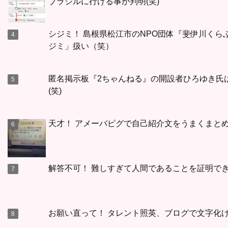
ブラジルに行ける事が判明(笑)
シジミ！ 島根県松江市のNPO団体『斐伊川く
ジミ」扱い（笑）
匿名掲示板『2ちゃんねる』の開設者ひろゆき氏
(笑)
天才！ アメーバピグで自己紹介文をうまくまとめ
解答不可！ 難しすぎて人間であることを証明で
お願い直って！ タレント照英、ブログで文字化