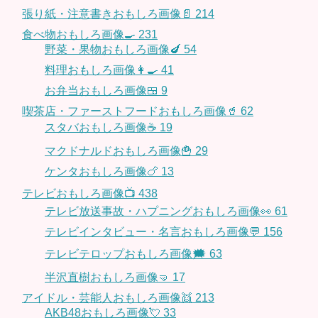
張り紙・注意書きおもしろ画像📄
214
食べ物おもしろ画像🍳
231
野菜・果物おもしろ画像🍆
54
料理おもしろ画像👩‍🍳
41
お弁当おもしろ画像🍱
9
喫茶店・ファーストフードおもしろ画像🥤
62
スタバおもしろ画像☕️
19
マクドナルドおもしろ画像🍟
29
ケンタおもしろ画像🍗
13
テレビおもしろ画像📺
438
テレビ放送事故・ハプニングおもしろ画像👀
61
テレビインタビュー・名言おもしろ画像💬
156
テレビテロップおもしろ画像🗯
63
半沢直樹おもしろ画像🤜
17
アイドル・芸能人おもしろ画像👯
213
AKB48おもしろ画像💘
33