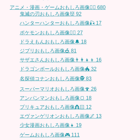
アニメ・漫画・ゲームおもしろ画像🧚‍♀️
680
鬼滅の刃おもしろ画像👹
92
ハンターハンターおもしろ画像🎣
17
ポケモンおもしろ画像🤹‍♂️
27
ドラえもんおもしろ画像🔔
18
ジブリおもしろ画像🎪
81
サザエさんおもしろ画像👨‍👩‍👧‍👦
16
ドラゴンボールおもしろ画像🐲
32
名探偵コナンおもしろ画像🕵️
83
スーパーマリオおもしろ画像🍄
26
アンパンマンおもしろ画像🍞
18
プリキュアおもしろ画像👸🏻
12
エヴァンゲリオンおもしろ画像🌌
13
少女漫画おもしろ画像👧
19
ゲームおもしろ画像🎮
111