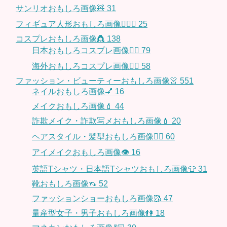
サンリオおもしろ画像🧸
31
フィギュア人形おもしろ画像🧍🏼‍♂️
25
コスプレおもしろ画像👸
138
日本おもしろコスプレ画像🧝‍♀️
79
海外おもしろコスプレ画像🧝‍♂️
58
ファッション・ビューティーおもしろ画像👗
551
ネイルおもしろ画像💅
16
メイクおもしろ画像💄
44
詐欺メイク・詐欺写メおもしろ画像💄
20
ヘアスタイル・髪型おもしろ画像👱‍♀️
60
アイメイクおもしろ画像👁
16
英語Tシャツ・日本語Tシャツおもしろ画像👕
31
靴おもしろ画像👡
52
ファッションショーおもしろ画像🥻
47
量産型女子・男子おもしろ画像👫
18