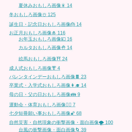
夏休みおもしろ画像🎇
14
冬おもしろ画像☃️
125
誕生日・記念日おもしろ画像🎂
14
お正月おもしろ画像🎍
116
お年玉おもしろ画像💴
16
カルタおもしろ画像🤚
14
絵馬おもしろ画像⛩
24
成人式おもしろ画像👘
4
バレンタインデーおもしろ画像🍫
23
卒業式・入学式おもしろ画像👩‍🎓
14
母の日・父の日おもしろ画像👪
9
運動会・体育おもしろ画像🤸‍♂️
7
七夕短冊願い事おもしろ画像🌠
68
自然災害・自然現象の衝撃画像・面白画像🌪
100
台風の衝撃画像・面白画像🌀
39