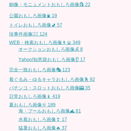
銅像・モニュメントおもしろ画像🗿
22
公園おもしろ画像⛲️
19
トイレおもしろ画像🚽
57
珍事件画像👮‍♂️
124
WEB・検索おもしろ画像👨‍💻
349
オークションおもしろ画像💰
8
Yahoo!知恵袋おもしろ画像👂
17
完全一致おもしろ画像🎭
123
着ぐるみ・ゆるキャラおもしろ画像🕺
92
パチンコ・スロットおもしろ画像🎰
35
日常おもしろ画像📱
419
夏おもしろ画像🌞
189
海・プールおもしろ画像🌊
61
水着おもしろ画像👙
17
猛暑おもしろ画像🔥
37