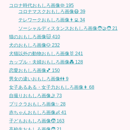
コロナ時代おもしろ画像🦠
195
コロナマスクおもしろ画像😷
39
テレワークおもしろ画像👨‍💻
34
ソーシャルディスタンスおもしろ画像🧑‍🤝‍🧑
21
猫のおもしろ画像🐱
410
犬のおもしろ画像🐶
232
犬猫以外の動物おもしろ画像🐰
241
カップル・夫婦おもしろ画像💑
128
恋愛おもしろ画像💕
150
男女の違いおもしろ画像👫
9
女子あるある・女子力おもしろ画像👩
68
自撮りおもしろ画像🤳
73
プリクラおもしろ画像✨
28
赤ちゃんおもしろ画像👶
41
子どもおもしろ画像🧒
163
高校生おもしろ画像🧑
21