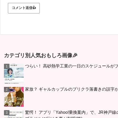
カテゴリ別人気おもしろ画像🎉
つらい！ 高砂熱学工業の一日のスケジュールが
家放？ ギャルカップルのプリクラ落書きの誤字
驚愕！ アプリ「Yahoo!乗換案内」で、JR神