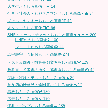
大学生おもしろ画像👨‍🎓
14
仕事・社会人・ビジネスマンおもしろ画像👨‍💼
84
ギャル・ヤンキーおもしろ画像👱‍♀️
42
オタクおもしろ画像🧑🏻
96
SNS・メール・チャットおもしろ画像👨‍👩‍👧‍👦
209
LINEおもしろ画像📱
100
ツイートおもしろ画像😂
44
誤字脱字・誤植おもしろ画像📚
274
テスト珍回答・教科書例文おもしろ画像🤪
129
教科書・参考書の挿絵・落書きおもしろ画像✍️
42
受験・試験・テストおもしろ画像📝
30
意見箱の珍意見・珍回答おもしろ画像👄
17
看板おもしろ画像🚧
130
広告おもしろ画像💡
170
値札・ポップおもしろ画像🏬
185