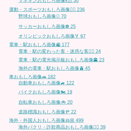
マネキンおもしろ画像💃🏻
30
運動・スポーツおもしろ画像🏃‍♂️
236
野球おもしろ画像⚾
70
サッカーおもしろ画像⚽️
25
オリンピックおもしろ画像🏅
67
電車・駅おもしろ画像🚉
177
電車・駅の変わった客・迷惑な客🤦‍♀️
24
電車・駅の電光掲示板おもしろ画像🕋
23
海外の電車・駅おもしろ画像🚊
45
車おもしろ画像🚗
182
自動車おもしろ画像🚙
122
バイクおもしろ画像🏍
19
自転車おもしろ画像🚲
20
道路標識おもしろ画像🚥
22
海外・外国人おもしろ画像👱🏼
499
海外パクリ・詐欺商品おもしろ画像🙅‍♀️
39