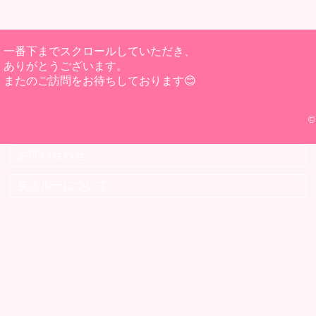
一番下までスクロールしていただき、
ありがとうございます。
またのご訪問をお待ちしております😊
©
お問い合わせ
笑えルーについて