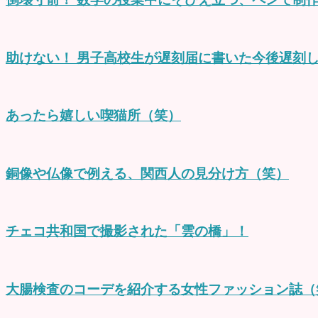
助けない！ 男子高校生が遅刻届に書いた今後遅刻
あったら嬉しい喫猫所（笑）
銅像や仏像で例える、関西人の見分け方（笑）
チェコ共和国で撮影された「雲の橋」！
大腸検査のコーデを紹介する女性ファッション誌（