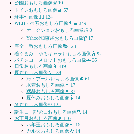
公園おもしろ画像⛲️
19
トイレおもしろ画像🚽
57
珍事件画像👮‍♂️
124
WEB・検索おもしろ画像👨‍💻
349
オークションおもしろ画像💰
8
Yahoo!知恵袋おもしろ画像👂
17
完全一致おもしろ画像🎭
123
着ぐるみ・ゆるキャラおもしろ画像🕺
92
パチンコ・スロットおもしろ画像🎰
35
日常おもしろ画像📱
419
夏おもしろ画像🌞
189
海・プールおもしろ画像🌊
61
水着おもしろ画像👙
17
猛暑おもしろ画像🔥
37
夏休みおもしろ画像🎇
14
冬おもしろ画像☃️
125
誕生日・記念日おもしろ画像🎂
14
お正月おもしろ画像🎍
116
お年玉おもしろ画像💴
16
カルタおもしろ画像🤚
14