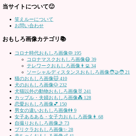
当サイトについて🙂
笑えルーについて
お問い合わせ
おもしろ画像カテゴリ📚
コロナ時代おもしろ画像🦠
195
コロナマスクおもしろ画像😷
39
テレワークおもしろ画像👨‍💻
34
ソーシャルディスタンスおもしろ画像🧑‍🤝‍🧑
21
猫のおもしろ画像🐱
410
犬のおもしろ画像🐶
232
犬猫以外の動物おもしろ画像🐰
241
カップル・夫婦おもしろ画像💑
128
恋愛おもしろ画像💕
150
男女の違いおもしろ画像👫
9
女子あるある・女子力おもしろ画像👩
68
自撮りおもしろ画像🤳
73
プリクラおもしろ画像✨
28
赤ちゃんおもしろ画像👶
41