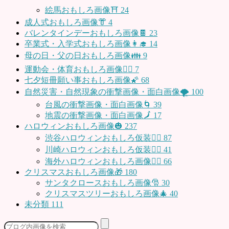
絵馬おもしろ画像⛩
24
成人式おもしろ画像👘
4
バレンタインデーおもしろ画像🍫
23
卒業式・入学式おもしろ画像👩‍🎓
14
母の日・父の日おもしろ画像👪
9
運動会・体育おもしろ画像🤸‍♂️
7
七夕短冊願い事おもしろ画像🌠
68
自然災害・自然現象の衝撃画像・面白画像🌪
100
台風の衝撃画像・面白画像🌀
39
地震の衝撃画像・面白画像🗾
17
ハロウィンおもしろ画像🎃
237
渋谷ハロウィンおもしろ仮装👯‍♂️
87
川崎ハロウィンおもしろ仮装🧞‍♀️
41
海外ハロウィンおもしろ画像🧛‍♂️
66
クリスマスおもしろ画像🎁
180
サンタクロースおもしろ画像🎅
30
クリスマスツリーおもしろ画像🎄
40
未分類
111