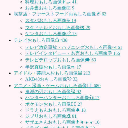
料理おもしろ画像👩‍🍳
41
お弁当おもしろ画像🍱
9
喫茶店・ファーストフードおもしろ画像🥤
62
スタバおもしろ画像☕️
19
マクドナルドおもしろ画像🍟
29
ケンタおもしろ画像🍗
13
テレビおもしろ画像📺
438
テレビ放送事故・ハプニングおもしろ画像👀
61
テレビインタビュー・名言おもしろ画像💬
156
テレビテロップおもしろ画像🗯
63
半沢直樹おもしろ画像🤜
17
アイドル・芸能人おもしろ画像👯
213
AKB48おもしろ画像💘
33
アニメ・漫画・ゲームおもしろ画像🧚‍♀️
680
鬼滅の刃おもしろ画像👹
92
ハンターハンターおもしろ画像🎣
17
ポケモンおもしろ画像🤹‍♂️
27
ドラえもんおもしろ画像🔔
18
ジブリおもしろ画像🎪
81
サザエさんおもしろ画像👨‍👩‍👧‍👦
16