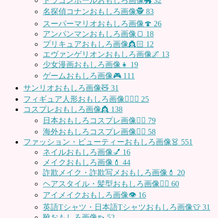
ドラゴンボールおもしろ画像🐲
32
名探偵コナンおもしろ画像🕵️
83
スーパーマリオおもしろ画像🍄
26
アンパンマンおもしろ画像🍞
18
プリキュアおもしろ画像👸🏻
12
エヴァンゲリオンおもしろ画像🌌
13
少女漫画おもしろ画像👧
19
ゲームおもしろ画像🎮
111
サンリオおもしろ画像🧸
31
フィギュア人形おもしろ画像🧍🏼‍♂️
25
コスプレおもしろ画像👸
138
日本おもしろコスプレ画像🧝‍♀️
79
海外おもしろコスプレ画像🧝‍♂️
58
ファッション・ビューティーおもしろ画像👗
551
ネイルおもしろ画像💅
16
メイクおもしろ画像💄
44
詐欺メイク・詐欺写メおもしろ画像💄
20
ヘアスタイル・髪型おもしろ画像👱‍♀️
60
アイメイクおもしろ画像👁
16
英語Tシャツ・日本語Tシャツおもしろ画像👕
31
靴おもしろ画像👡
52