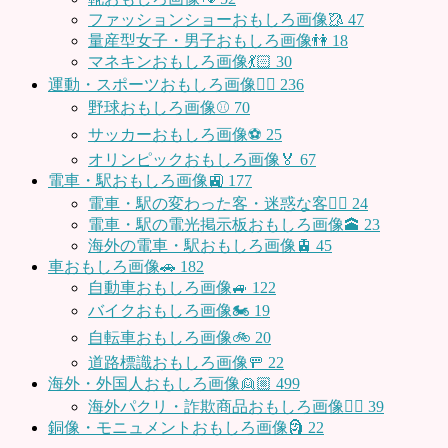
ファッションショーおもしろ画像🥻
47
量産型女子・男子おもしろ画像👫
18
マネキンおもしろ画像💃🏻
30
運動・スポーツおもしろ画像🏃‍♂️
236
野球おもしろ画像⚾
70
サッカーおもしろ画像⚽️
25
オリンピックおもしろ画像🏅
67
電車・駅おもしろ画像🚉
177
電車・駅の変わった客・迷惑な客🤦‍♀️
24
電車・駅の電光掲示板おもしろ画像🕋
23
海外の電車・駅おもしろ画像🚊
45
車おもしろ画像🚗
182
自動車おもしろ画像🚙
122
バイクおもしろ画像🏍
19
自転車おもしろ画像🚲
20
道路標識おもしろ画像🚥
22
海外・外国人おもしろ画像👱🏼
499
海外パクリ・詐欺商品おもしろ画像🙅‍♀️
39
銅像・モニュメントおもしろ画像🗿
22