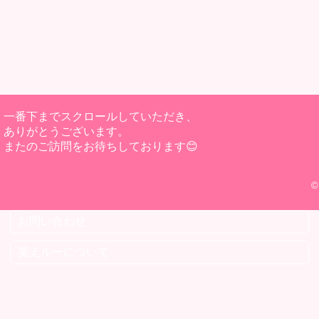
一番下までスクロールしていただき、
ありがとうございます。
またのご訪問をお待ちしております😊
©
お問い合わせ
笑えルーについて