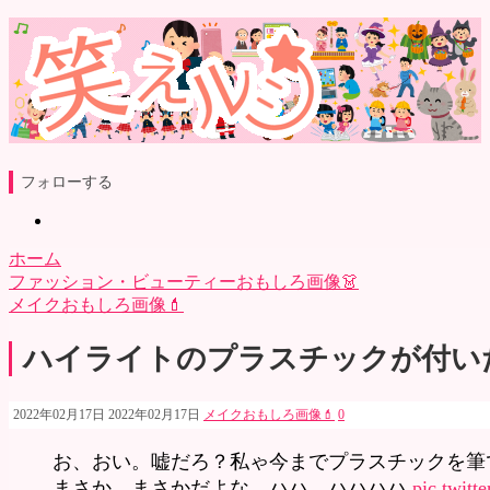
フォローする
ホーム
ファッション・ビューティーおもしろ画像👗
メイクおもしろ画像💄
ハイライトのプラスチックが付い
2022年02月17日
2022年02月17日
メイクおもしろ画像💄
0
お、おい。嘘だろ？私ゃ今までプラスチックを筆
まさか…まさかだよな…ハハ…ハハハハ
pic.twit