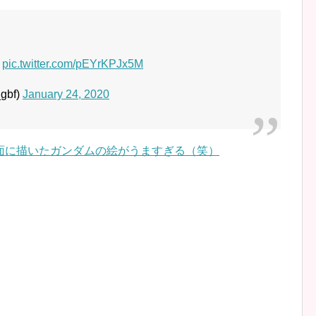
！
pic.twitter.com/pEYrKPJx5M
gbf)
January 24, 2020