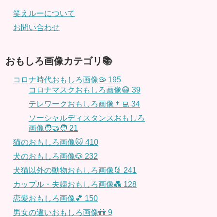
笑えルーについて
お問い合わせ
おもしろ画像カテゴリ📚
コロナ時代おもしろ画像🦠
195
コロナマスクおもしろ画像😷
39
テレワークおもしろ画像👨‍💻
34
ソーシャルディスタンスおもしろ
画像🧑‍🤝‍🧑
21
猫のおもしろ画像🐱
410
犬のおもしろ画像🐶
232
犬猫以外の動物おもしろ画像🐰
241
カップル・夫婦おもしろ画像💑
128
恋愛おもしろ画像💕
150
男女の違いおもしろ画像👫
9