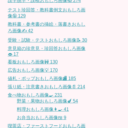
誤字脱字・誤植おもしろ画像📚
274
テスト珍回答・教科書例文おもしろ画
像🤪
129
教科書・参考書の挿絵・落書きおもし
ろ画像✍️
42
受験・試験・テストおもしろ画像📝
30
意見箱の珍意見・珍回答おもしろ画像
👄
17
看板おもしろ画像🚧
130
広告おもしろ画像💡
170
値札・ポップおもしろ画像🏬
185
張り紙・注意書きおもしろ画像📄
214
食べ物おもしろ画像🍳
231
野菜・果物おもしろ画像🍆
54
料理おもしろ画像👩‍🍳
41
お弁当おもしろ画像🍱
9
喫茶店・ファーストフードおもしろ画