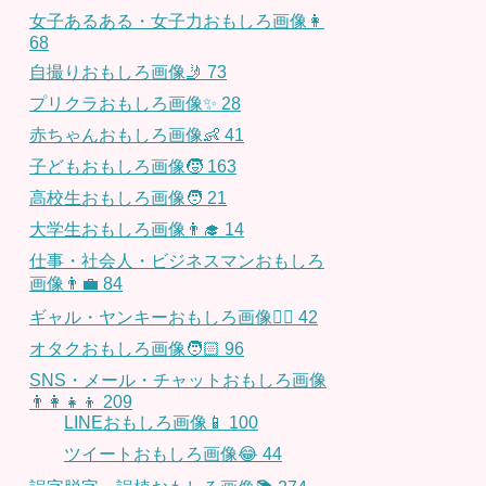
女子あるある・女子力おもしろ画像👩
68
自撮りおもしろ画像🤳
73
プリクラおもしろ画像✨
28
赤ちゃんおもしろ画像👶
41
子どもおもしろ画像🧒
163
高校生おもしろ画像🧑
21
大学生おもしろ画像👨‍🎓
14
仕事・社会人・ビジネスマンおもしろ
画像👨‍💼
84
ギャル・ヤンキーおもしろ画像👱‍♀️
42
オタクおもしろ画像🧑🏻
96
SNS・メール・チャットおもしろ画像
👨‍👩‍👧‍👦
209
LINEおもしろ画像📱
100
ツイートおもしろ画像😂
44