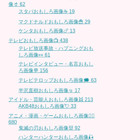
像🥤
62
スタバおもしろ画像☕️
19
マクドナルドおもしろ画像🍟
29
ケンタおもしろ画像🍗
13
テレビおもしろ画像📺
438
テレビ放送事故・ハプニングおも
しろ画像👀
61
テレビインタビュー・名言おもし
ろ画像💬
156
テレビテロップおもしろ画像🗯
63
半沢直樹おもしろ画像🤜
17
アイドル・芸能人おもしろ画像👯
213
AKB48おもしろ画像💘
33
アニメ・漫画・ゲームおもしろ画像🧚‍♀️
680
鬼滅の刃おもしろ画像👹
92
ハンターハンターおもしろ画像🎣