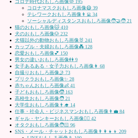
コロナ時代おもしろ画像🦠
195
コロナマスクおもしろ画像😷
39
テレワークおもしろ画像👨‍💻
34
ソーシャルディスタンスおもしろ画像🧑‍🤝‍🧑
21
猫のおもしろ画像🐱
410
犬のおもしろ画像🐶
232
犬猫以外の動物おもしろ画像🐰
241
カップル・夫婦おもしろ画像💑
128
恋愛おもしろ画像💕
150
男女の違いおもしろ画像👫
9
女子あるある・女子力おもしろ画像👩
68
自撮りおもしろ画像🤳
73
プリクラおもしろ画像✨
28
赤ちゃんおもしろ画像👶
41
子どもおもしろ画像🧒
163
高校生おもしろ画像🧑
21
大学生おもしろ画像👨‍🎓
14
仕事・社会人・ビジネスマンおもしろ画像👨‍💼
84
ギャル・ヤンキーおもしろ画像👱‍♀️
42
オタクおもしろ画像🧑🏻
96
SNS・メール・チャットおもしろ画像👨‍👩‍👧‍👦
209
LINEおもしろ画像📱
100