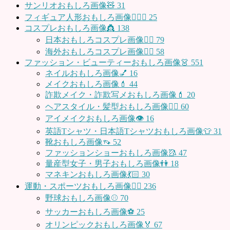
サンリオおもしろ画像🧸
31
フィギュア人形おもしろ画像🧍🏼‍♂️
25
コスプレおもしろ画像👸
138
日本おもしろコスプレ画像🧝‍♀️
79
海外おもしろコスプレ画像🧝‍♂️
58
ファッション・ビューティーおもしろ画像👗
551
ネイルおもしろ画像💅
16
メイクおもしろ画像💄
44
詐欺メイク・詐欺写メおもしろ画像💄
20
ヘアスタイル・髪型おもしろ画像👱‍♀️
60
アイメイクおもしろ画像👁
16
英語Tシャツ・日本語Tシャツおもしろ画像👕
31
靴おもしろ画像👡
52
ファッションショーおもしろ画像🥻
47
量産型女子・男子おもしろ画像👫
18
マネキンおもしろ画像💃🏻
30
運動・スポーツおもしろ画像🏃‍♂️
236
野球おもしろ画像⚾
70
サッカーおもしろ画像⚽️
25
オリンピックおもしろ画像🏅
67