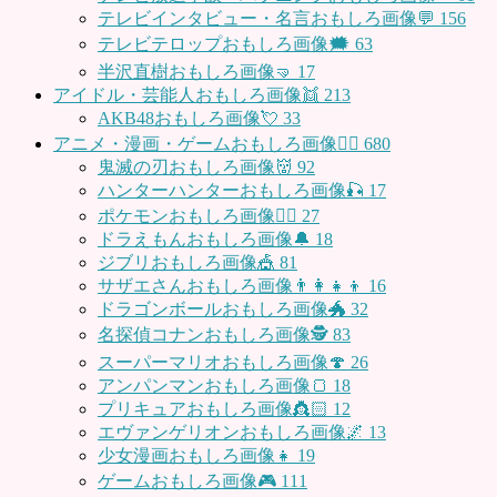
テレビインタビュー・名言おもしろ画像💬
156
テレビテロップおもしろ画像🗯
63
半沢直樹おもしろ画像🤜
17
アイドル・芸能人おもしろ画像👯
213
AKB48おもしろ画像💘
33
アニメ・漫画・ゲームおもしろ画像🧚‍♀️
680
鬼滅の刃おもしろ画像👹
92
ハンターハンターおもしろ画像🎣
17
ポケモンおもしろ画像🤹‍♂️
27
ドラえもんおもしろ画像🔔
18
ジブリおもしろ画像🎪
81
サザエさんおもしろ画像👨‍👩‍👧‍👦
16
ドラゴンボールおもしろ画像🐲
32
名探偵コナンおもしろ画像🕵️
83
スーパーマリオおもしろ画像🍄
26
アンパンマンおもしろ画像🍞
18
プリキュアおもしろ画像👸🏻
12
エヴァンゲリオンおもしろ画像🌌
13
少女漫画おもしろ画像👧
19
ゲームおもしろ画像🎮
111