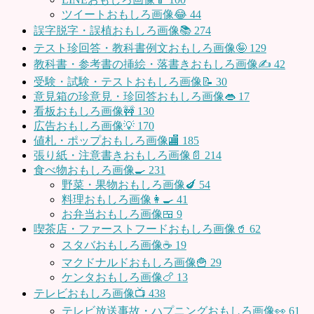
ツイートおもしろ画像😂
44
誤字脱字・誤植おもしろ画像📚
274
テスト珍回答・教科書例文おもしろ画像🤪
129
教科書・参考書の挿絵・落書きおもしろ画像✍️
42
受験・試験・テストおもしろ画像📝
30
意見箱の珍意見・珍回答おもしろ画像👄
17
看板おもしろ画像🚧
130
広告おもしろ画像💡
170
値札・ポップおもしろ画像🏬
185
張り紙・注意書きおもしろ画像📄
214
食べ物おもしろ画像🍳
231
野菜・果物おもしろ画像🍆
54
料理おもしろ画像👩‍🍳
41
お弁当おもしろ画像🍱
9
喫茶店・ファーストフードおもしろ画像🥤
62
スタバおもしろ画像☕️
19
マクドナルドおもしろ画像🍟
29
ケンタおもしろ画像🍗
13
テレビおもしろ画像📺
438
テレビ放送事故・ハプニングおもしろ画像👀
61