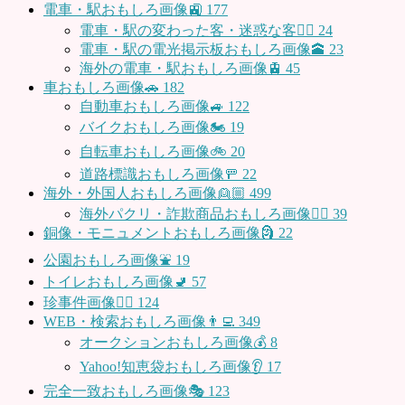
電車・駅おもしろ画像🚉
177
電車・駅の変わった客・迷惑な客🤦‍♀️
24
電車・駅の電光掲示板おもしろ画像🕋
23
海外の電車・駅おもしろ画像🚊
45
車おもしろ画像🚗
182
自動車おもしろ画像🚙
122
バイクおもしろ画像🏍
19
自転車おもしろ画像🚲
20
道路標識おもしろ画像🚥
22
海外・外国人おもしろ画像👱🏼
499
海外パクリ・詐欺商品おもしろ画像🙅‍♀️
39
銅像・モニュメントおもしろ画像🗿
22
公園おもしろ画像⛲️
19
トイレおもしろ画像🚽
57
珍事件画像👮‍♂️
124
WEB・検索おもしろ画像👨‍💻
349
オークションおもしろ画像💰
8
Yahoo!知恵袋おもしろ画像👂
17
完全一致おもしろ画像🎭
123