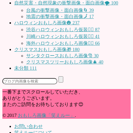
自然災害・自然現象の衝撃画像・面白画像🌪
100
台風の衝撃画像・面白画像🌀
39
地震の衝撃画像・面白画像🗾
17
ハロウィンおもしろ画像🎃
237
渋谷ハロウィンおもしろ仮装👯‍♂️
87
川崎ハロウィンおもしろ仮装🧞‍♀️
41
海外ハロウィンおもしろ画像🧛‍♂️
66
クリスマスおもしろ画像🎁
180
サンタクロースおもしろ画像🎅
30
クリスマスツリーおもしろ画像🎄
40
未分類
111
一番下までスクロールしていただき、
ありがとうございます。
またのご訪問をお待ちしております😊
© 2017
おもしろ画像「笑えルー」
.
お問い合わせ
笑えルーについて