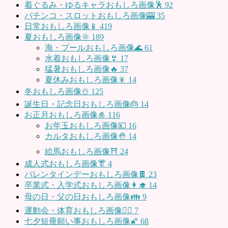
着ぐるみ・ゆるキャラおもしろ画像🕺
92
パチンコ・スロットおもしろ画像🎰
35
日常おもしろ画像📱
419
夏おもしろ画像🌞
189
海・プールおもしろ画像🌊
61
水着おもしろ画像👙
17
猛暑おもしろ画像🔥
37
夏休みおもしろ画像🎇
14
冬おもしろ画像☃️
125
誕生日・記念日おもしろ画像🎂
14
お正月おもしろ画像🎍
116
お年玉おもしろ画像💴
16
カルタおもしろ画像🤚
14
絵馬おもしろ画像⛩
24
成人式おもしろ画像👘
4
バレンタインデーおもしろ画像🍫
23
卒業式・入学式おもしろ画像👩‍🎓
14
母の日・父の日おもしろ画像👪
9
運動会・体育おもしろ画像🤸‍♂️
7
七夕短冊願い事おもしろ画像🌠
68