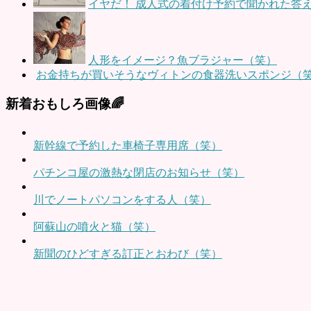
イヤだ！ 成人式の着付け予約で聞かれた答
人形をイメージ？魚ブラジャー（笑）
お金持ちが買いそうなヴィトンの食器洗いスポンジ（
新着おもしろ画像🌈
新幹線で予約した車椅子専用席（笑）
パチンコ屋の激熱な閉店のお知らせ（笑）
川でノートパソコンをする人（笑）
阿蘇山の噴火と猫（笑）
新聞のひどすぎる訂正とおわび（笑）