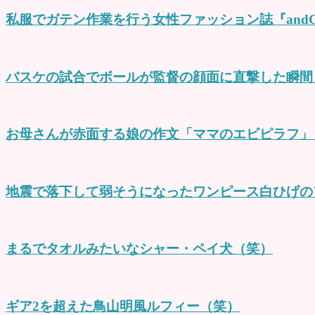
私服でガテン作業を行う女性ファッション誌『andG
バスケの試合でボールが監督の顔面に直撃した瞬間
お母さんが赤面する娘の作文「ママのエビピラフ」
地震で落下して弱そうになったワンピース白ひげの
まるでタオルみたいなシャー・ペイ犬（笑）
ギア2を超えた鳥山明風ルフィー（笑）