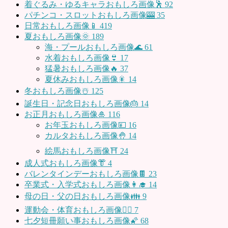
着ぐるみ・ゆるキャラおもしろ画像🕺
92
パチンコ・スロットおもしろ画像🎰
35
日常おもしろ画像📱
419
夏おもしろ画像🌞
189
海・プールおもしろ画像🌊
61
水着おもしろ画像👙
17
猛暑おもしろ画像🔥
37
夏休みおもしろ画像🎇
14
冬おもしろ画像☃️
125
誕生日・記念日おもしろ画像🎂
14
お正月おもしろ画像🎍
116
お年玉おもしろ画像💴
16
カルタおもしろ画像🤚
14
絵馬おもしろ画像⛩
24
成人式おもしろ画像👘
4
バレンタインデーおもしろ画像🍫
23
卒業式・入学式おもしろ画像👩‍🎓
14
母の日・父の日おもしろ画像👪
9
運動会・体育おもしろ画像🤸‍♂️
7
七夕短冊願い事おもしろ画像🌠
68