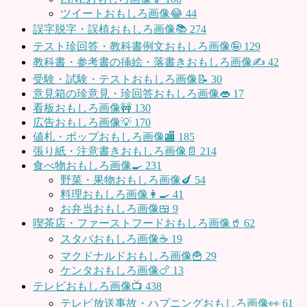
ツイートおもしろ画像😂
44
誤字脱字・誤植おもしろ画像📚
274
テスト珍回答・教科書例文おもしろ画像🤪
129
教科書・参考書の挿絵・落書きおもしろ画像✍️
42
受験・試験・テストおもしろ画像📝
30
意見箱の珍意見・珍回答おもしろ画像👄
17
看板おもしろ画像🚧
130
広告おもしろ画像💡
170
値札・ポップおもしろ画像🏬
185
張り紙・注意書きおもしろ画像📄
214
食べ物おもしろ画像🍳
231
野菜・果物おもしろ画像🍆
54
料理おもしろ画像👩‍🍳
41
お弁当おもしろ画像🍱
9
喫茶店・ファーストフードおもしろ画像🥤
62
スタバおもしろ画像☕️
19
マクドナルドおもしろ画像🍟
29
ケンタおもしろ画像🍗
13
テレビおもしろ画像📺
438
テレビ放送事故・ハプニングおもしろ画像👀
61