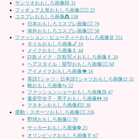
サンリオおもしろ画像🧸
31
フィギュア人形おもしろ画像🧍🏼‍♂️
25
コスプレおもしろ画像👸
138
日本おもしろコスプレ画像🧝‍♀️
79
海外おもしろコスプレ画像🧝‍♂️
58
ファッション・ビューティーおもしろ画像👗
551
ネイルおもしろ画像💅
16
メイクおもしろ画像💄
44
詐欺メイク・詐欺写メおもしろ画像💄
20
ヘアスタイル・髪型おもしろ画像👱‍♀️
60
アイメイクおもしろ画像👁
16
英語Tシャツ・日本語Tシャツおもしろ画像👕
31
靴おもしろ画像👡
52
ファッションショーおもしろ画像🥻
47
量産型女子・男子おもしろ画像👫
18
マネキンおもしろ画像💃🏻
30
運動・スポーツおもしろ画像🏃‍♂️
236
野球おもしろ画像⚾
70
サッカーおもしろ画像⚽️
25
オリンピックおもしろ画像🏅
67