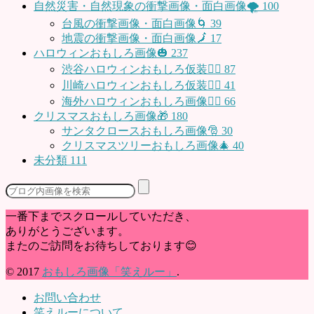
自然災害・自然現象の衝撃画像・面白画像🌪
100
台風の衝撃画像・面白画像🌀
39
地震の衝撃画像・面白画像🗾
17
ハロウィンおもしろ画像🎃
237
渋谷ハロウィンおもしろ仮装👯‍♂️
87
川崎ハロウィンおもしろ仮装🧞‍♀️
41
海外ハロウィンおもしろ画像🧛‍♂️
66
クリスマスおもしろ画像🎁
180
サンタクロースおもしろ画像🎅
30
クリスマスツリーおもしろ画像🎄
40
未分類
111
一番下までスクロールしていただき、
ありがとうございます。
またのご訪問をお待ちしております😊
© 2017
おもしろ画像「笑えルー」
.
お問い合わせ
笑えルーについて