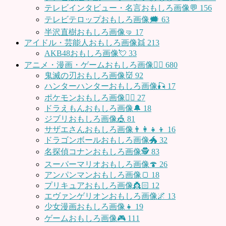
テレビインタビュー・名言おもしろ画像💬
156
テレビテロップおもしろ画像🗯
63
半沢直樹おもしろ画像🤜
17
アイドル・芸能人おもしろ画像👯
213
AKB48おもしろ画像💘
33
アニメ・漫画・ゲームおもしろ画像🧚‍♀️
680
鬼滅の刃おもしろ画像👹
92
ハンターハンターおもしろ画像🎣
17
ポケモンおもしろ画像🤹‍♂️
27
ドラえもんおもしろ画像🔔
18
ジブリおもしろ画像🎪
81
サザエさんおもしろ画像👨‍👩‍👧‍👦
16
ドラゴンボールおもしろ画像🐲
32
名探偵コナンおもしろ画像🕵️
83
スーパーマリオおもしろ画像🍄
26
アンパンマンおもしろ画像🍞
18
プリキュアおもしろ画像👸🏻
12
エヴァンゲリオンおもしろ画像🌌
13
少女漫画おもしろ画像👧
19
ゲームおもしろ画像🎮
111