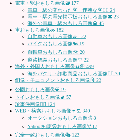
電車・駅おもしろ画像🚉
177
電車・駅の変わった客・迷惑な客🤦‍♀️
24
電車・駅の電光掲示板おもしろ画像🕋
23
海外の電車・駅おもしろ画像🚊
45
車おもしろ画像🚗
182
自動車おもしろ画像🚙
122
バイクおもしろ画像🏍
19
自転車おもしろ画像🚲
20
道路標識おもしろ画像🚥
22
海外・外国人おもしろ画像👱🏼
499
海外パクリ・詐欺商品おもしろ画像🙅‍♀️
39
銅像・モニュメントおもしろ画像🗿
22
公園おもしろ画像⛲️
19
トイレおもしろ画像🚽
57
珍事件画像👮‍♂️
124
WEB・検索おもしろ画像👨‍💻
349
オークションおもしろ画像💰
8
Yahoo!知恵袋おもしろ画像👂
17
完全一致おもしろ画像🎭
123