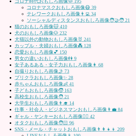
コロナ時代おもしろ画像🦠
195
コロナマスクおもしろ画像😷
39
テレワークおもしろ画像👨‍💻
34
ソーシャルディスタンスおもしろ画像🧑‍🤝‍🧑
21
猫のおもしろ画像🐱
410
犬のおもしろ画像🐶
232
犬猫以外の動物おもしろ画像🐰
241
カップル・夫婦おもしろ画像💑
128
恋愛おもしろ画像💕
150
男女の違いおもしろ画像👫
9
女子あるある・女子力おもしろ画像👩
68
自撮りおもしろ画像🤳
73
プリクラおもしろ画像✨
28
赤ちゃんおもしろ画像👶
41
子どもおもしろ画像🧒
163
高校生おもしろ画像🧑
21
大学生おもしろ画像👨‍🎓
14
仕事・社会人・ビジネスマンおもしろ画像👨‍💼
84
ギャル・ヤンキーおもしろ画像👱‍♀️
42
オタクおもしろ画像🧑🏻
96
SNS・メール・チャットおもしろ画像👨‍👩‍👧‍👦
209
LINEおもしろ画像📱
100