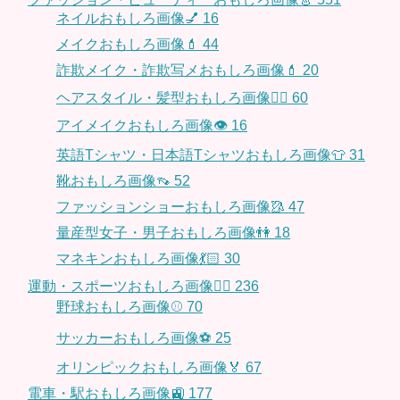
ネイルおもしろ画像💅
16
メイクおもしろ画像💄
44
詐欺メイク・詐欺写メおもしろ画像💄
20
ヘアスタイル・髪型おもしろ画像👱‍♀️
60
アイメイクおもしろ画像👁
16
英語Tシャツ・日本語Tシャツおもしろ画像👕
31
靴おもしろ画像👡
52
ファッションショーおもしろ画像🥻
47
量産型女子・男子おもしろ画像👫
18
マネキンおもしろ画像💃🏻
30
運動・スポーツおもしろ画像🏃‍♂️
236
野球おもしろ画像⚾
70
サッカーおもしろ画像⚽️
25
オリンピックおもしろ画像🏅
67
電車・駅おもしろ画像🚉
177