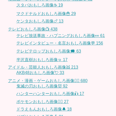
スタバおもしろ画像☕️
19
マクドナルドおもしろ画像🍟
29
ケンタおもしろ画像🍗
13
テレビおもしろ画像📺
438
テレビ放送事故・ハプニングおもしろ画像👀
61
テレビインタビュー・名言おもしろ画像💬
156
テレビテロップおもしろ画像🗯
63
半沢直樹おもしろ画像🤜
17
アイドル・芸能人おもしろ画像👯
213
AKB48おもしろ画像💘
33
アニメ・漫画・ゲームおもしろ画像🧚‍♀️
680
鬼滅の刃おもしろ画像👹
92
ハンターハンターおもしろ画像🎣
17
ポケモンおもしろ画像🤹‍♂️
27
ドラえもんおもしろ画像🔔
18