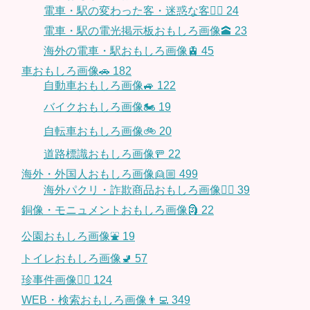
電車・駅の変わった客・迷惑な客🤦‍♀️
24
電車・駅の電光掲示板おもしろ画像🕋
23
海外の電車・駅おもしろ画像🚊
45
車おもしろ画像🚗
182
自動車おもしろ画像🚙
122
バイクおもしろ画像🏍
19
自転車おもしろ画像🚲
20
道路標識おもしろ画像🚥
22
海外・外国人おもしろ画像👱🏼
499
海外パクリ・詐欺商品おもしろ画像🙅‍♀️
39
銅像・モニュメントおもしろ画像🗿
22
公園おもしろ画像⛲️
19
トイレおもしろ画像🚽
57
珍事件画像👮‍♂️
124
WEB・検索おもしろ画像👨‍💻
349