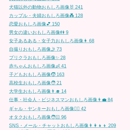
犬猫以外の動物おもしろ画像🐰
241
カップル・夫婦おもしろ画像💑
128
恋愛おもしろ画像💕
150
男女の違いおもしろ画像👫
9
女子あるある・女子力おもしろ画像👩
68
自撮りおもしろ画像🤳
73
プリクラおもしろ画像✨
28
赤ちゃんおもしろ画像👶
41
子どもおもしろ画像🧒
163
高校生おもしろ画像🧑
21
大学生おもしろ画像👨‍🎓
14
仕事・社会人・ビジネスマンおもしろ画像👨‍💼
84
ギャル・ヤンキーおもしろ画像👱‍♀️
42
オタクおもしろ画像🧑🏻
96
SNS・メール・チャットおもしろ画像👨‍👩‍👧‍👦
209