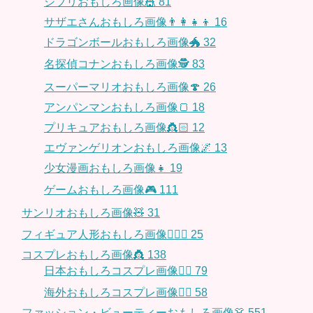
ジブリおもしろ画像🎪
81
サザエさんおもしろ画像👨‍👩‍👧‍👦
16
ドラゴンボールおもしろ画像🐲
32
名探偵コナンおもしろ画像🕵️
83
スーパーマリオおもしろ画像🍄
26
アンパンマンおもしろ画像🍞
18
プリキュアおもしろ画像👸🏻
12
エヴァンゲリオンおもしろ画像🌌
13
少女漫画おもしろ画像👧
19
ゲームおもしろ画像🎮
111
サンリオおもしろ画像🧸
31
フィギュア人形おもしろ画像🧍🏼‍♂️
25
コスプレおもしろ画像👸
138
日本おもしろコスプレ画像🧝‍♀️
79
海外おもしろコスプレ画像🧝‍♂️
58
ファッション・ビューティーおもしろ画像👗
551