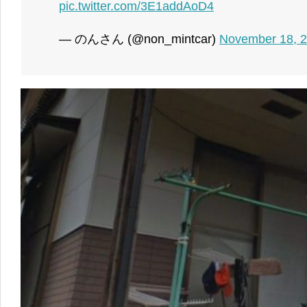
pic.twitter.com/3E1addAoD4
— のんさん (@non_mintcar)
November 18, 