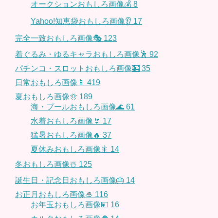
オークションおもしろ画像💰
8
Yahoo!知恵袋おもしろ画像👂
17
完全一致おもしろ画像🎭
123
着ぐるみ・ゆるキャラおもしろ画像🕺
92
パチンコ・スロットおもしろ画像🎰
35
日常おもしろ画像📱
419
夏おもしろ画像🌞
189
海・プールおもしろ画像🌊
61
水着おもしろ画像👙
17
猛暑おもしろ画像🔥
37
夏休みおもしろ画像🎇
14
冬おもしろ画像☃️
125
誕生日・記念日おもしろ画像🎂
14
お正月おもしろ画像🎍
116
お年玉おもしろ画像💴
16