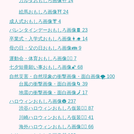
カルタおもしろ画像🤚
14
絵馬おもしろ画像⛩
24
成人式おもしろ画像👘
4
バレンタインデーおもしろ画像🍫
23
卒業式・入学式おもしろ画像👩‍🎓
14
母の日・父の日おもしろ画像👪
9
運動会・体育おもしろ画像🤸‍♂️
7
七夕短冊願い事おもしろ画像🌠
68
自然災害・自然現象の衝撃画像・面白画像🌪
100
台風の衝撃画像・面白画像🌀
39
地震の衝撃画像・面白画像🗾
17
ハロウィンおもしろ画像🎃
237
渋谷ハロウィンおもしろ仮装👯‍♂️
87
川崎ハロウィンおもしろ仮装🧞‍♀️
41
海外ハロウィンおもしろ画像🧛‍♂️
66