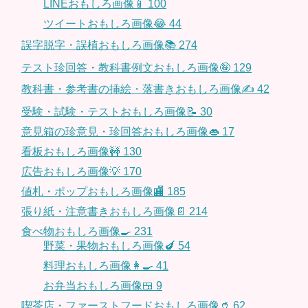
LINEおもしろ画像📱
100
ツイートおもしろ画像😂
44
誤字脱字・誤植おもしろ画像📚
274
テスト珍回答・教科書例文おもしろ画像🤪
129
教科書・参考書の挿絵・落書きおもしろ画像✍️
42
受験・試験・テストおもしろ画像📝
30
意見箱の珍意見・珍回答おもしろ画像👄
17
看板おもしろ画像🚧
130
広告おもしろ画像💡
170
値札・ポップおもしろ画像🏬
185
張り紙・注意書きおもしろ画像📄
214
食べ物おもしろ画像🍳
231
野菜・果物おもしろ画像🍆
54
料理おもしろ画像👩‍🍳
41
お弁当おもしろ画像🍱
9
喫茶店・ファーストフードおもしろ画像🥤
62