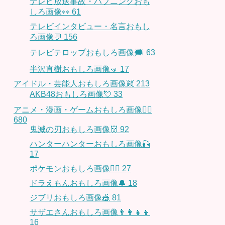
テレビ放送事故・ハプニングおも
しろ画像👀
61
テレビインタビュー・名言おもし
ろ画像💬
156
テレビテロップおもしろ画像🗯
63
半沢直樹おもしろ画像🤜
17
アイドル・芸能人おもしろ画像👯
213
AKB48おもしろ画像💘
33
アニメ・漫画・ゲームおもしろ画像🧚‍♀️
680
鬼滅の刃おもしろ画像👹
92
ハンターハンターおもしろ画像🎣
17
ポケモンおもしろ画像🤹‍♂️
27
ドラえもんおもしろ画像🔔
18
ジブリおもしろ画像🎪
81
サザエさんおもしろ画像👨‍👩‍👧‍👦
16