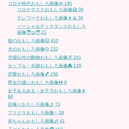
コロナ時代おもしろ画像🦠
195
コロナマスクおもしろ画像😷
39
テレワークおもしろ画像👨‍💻
34
ソーシャルディスタンスおもしろ
画像🧑‍🤝‍🧑
21
猫のおもしろ画像🐱
410
犬のおもしろ画像🐶
232
犬猫以外の動物おもしろ画像🐰
241
カップル・夫婦おもしろ画像💑
128
恋愛おもしろ画像💕
150
男女の違いおもしろ画像👫
9
女子あるある・女子力おもしろ画像👩
68
自撮りおもしろ画像🤳
73
プリクラおもしろ画像✨
28
赤ちゃんおもしろ画像👶
41