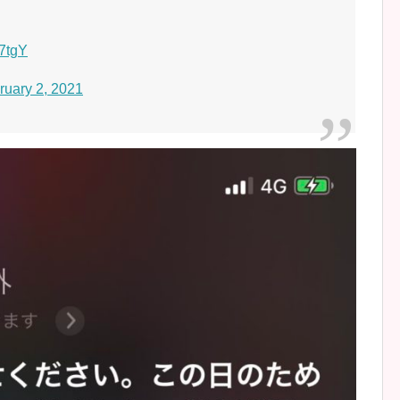
c7tgY
ruary 2, 2021