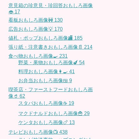
意見箱の珍意見・珍回答おもしろ画像
👄
17
看板おもしろ画像🚧
130
広告おもしろ画像💡
170
値札・ポップおもしろ画像🏬
185
張り紙・注意書きおもしろ画像📄
214
食べ物おもしろ画像🍳
231
野菜・果物おもしろ画像🍆
54
料理おもしろ画像👩‍🍳
41
お弁当おもしろ画像🍱
9
喫茶店・ファーストフードおもしろ画
像🥤
62
スタバおもしろ画像☕️
19
マクドナルドおもしろ画像🍟
29
ケンタおもしろ画像🍗
13
テレビおもしろ画像📺
438