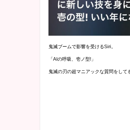
鬼滅ブームで影響を受けるSiri。
「AIの呼吸、壱ノ型!」
鬼滅の刃の超マニアックな質問をして