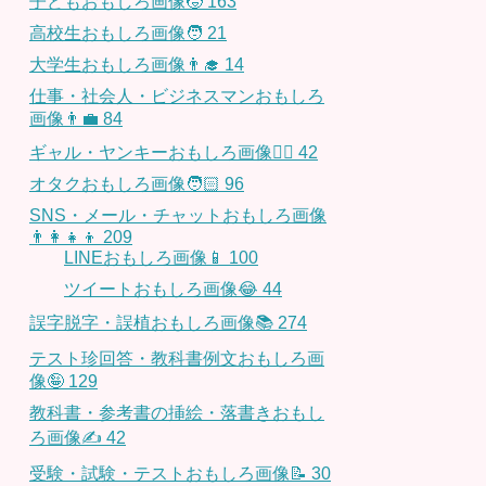
子どもおもしろ画像🧒
163
高校生おもしろ画像🧑
21
大学生おもしろ画像👨‍🎓
14
仕事・社会人・ビジネスマンおもしろ
画像👨‍💼
84
ギャル・ヤンキーおもしろ画像👱‍♀️
42
オタクおもしろ画像🧑🏻
96
SNS・メール・チャットおもしろ画像
👨‍👩‍👧‍👦
209
LINEおもしろ画像📱
100
ツイートおもしろ画像😂
44
誤字脱字・誤植おもしろ画像📚
274
テスト珍回答・教科書例文おもしろ画
像🤪
129
教科書・参考書の挿絵・落書きおもし
ろ画像✍️
42
受験・試験・テストおもしろ画像📝
30