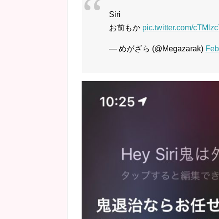
Siri
お前もか
pic.twitter.com/cTMlz
— めがざら (@Megazarak)
Feb