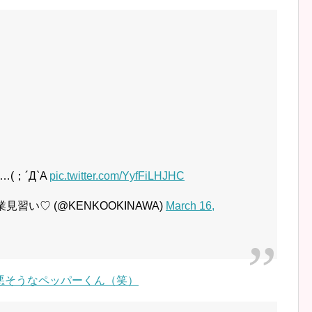
(；´Д`A
pic.twitter.com/YyfFiLHJHC
見習い♡ (@KENKOOKINAWA)
March 16,