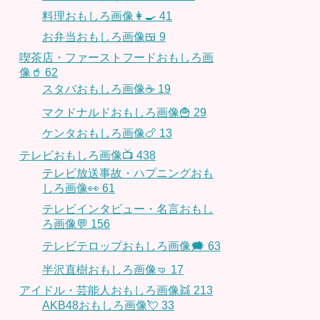
料理おもしろ画像👩‍🍳
41
お弁当おもしろ画像🍱
9
喫茶店・ファーストフードおもしろ画
像🥤
62
スタバおもしろ画像☕️
19
マクドナルドおもしろ画像🍟
29
ケンタおもしろ画像🍗
13
テレビおもしろ画像📺
438
テレビ放送事故・ハプニングおも
しろ画像👀
61
テレビインタビュー・名言おもし
ろ画像💬
156
テレビテロップおもしろ画像🗯
63
半沢直樹おもしろ画像🤜
17
アイドル・芸能人おもしろ画像👯
213
AKB48おもしろ画像💘
33