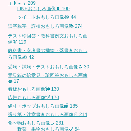
👨‍👩‍👧‍👦
209
LINEおもしろ画像📱
100
ツイートおもしろ画像😂
44
誤字脱字・誤植おもしろ画像📚
274
テスト珍回答・教科書例文おもしろ画
像🤪
129
教科書・参考書の挿絵・落書きおもし
ろ画像✍️
42
受験・試験・テストおもしろ画像📝
30
意見箱の珍意見・珍回答おもしろ画像
👄
17
看板おもしろ画像🚧
130
広告おもしろ画像💡
170
値札・ポップおもしろ画像🏬
185
張り紙・注意書きおもしろ画像📄
214
食べ物おもしろ画像🍳
231
野菜・果物おもしろ画像🍆
54