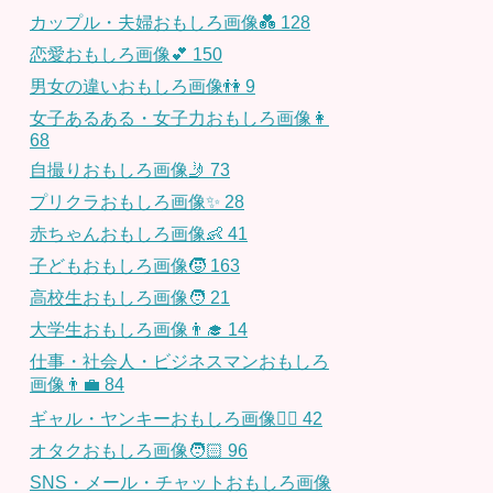
カップル・夫婦おもしろ画像💑
128
恋愛おもしろ画像💕
150
男女の違いおもしろ画像👫
9
女子あるある・女子力おもしろ画像👩
68
自撮りおもしろ画像🤳
73
プリクラおもしろ画像✨
28
赤ちゃんおもしろ画像👶
41
子どもおもしろ画像🧒
163
高校生おもしろ画像🧑
21
大学生おもしろ画像👨‍🎓
14
仕事・社会人・ビジネスマンおもしろ
画像👨‍💼
84
ギャル・ヤンキーおもしろ画像👱‍♀️
42
オタクおもしろ画像🧑🏻
96
SNS・メール・チャットおもしろ画像