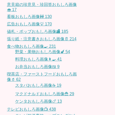
意見箱の珍意見・珍回答おもしろ画像
👄
17
看板おもしろ画像🚧
130
広告おもしろ画像💡
170
値札・ポップおもしろ画像🏬
185
張り紙・注意書きおもしろ画像📄
214
食べ物おもしろ画像🍳
231
野菜・果物おもしろ画像🍆
54
料理おもしろ画像👩‍🍳
41
お弁当おもしろ画像🍱
9
喫茶店・ファーストフードおもしろ画
像🥤
62
スタバおもしろ画像☕️
19
マクドナルドおもしろ画像🍟
29
ケンタおもしろ画像🍗
13
テレビおもしろ画像📺
438