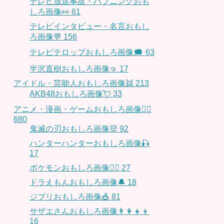
テレビ放送事故・ハプニングおも
しろ画像👀
61
テレビインタビュー・名言おもし
ろ画像💬
156
テレビテロップおもしろ画像🗯
63
半沢直樹おもしろ画像🤜
17
アイドル・芸能人おもしろ画像👯
213
AKB48おもしろ画像💘
33
アニメ・漫画・ゲームおもしろ画像🧚‍♀️
680
鬼滅の刃おもしろ画像👹
92
ハンターハンターおもしろ画像🎣
17
ポケモンおもしろ画像🤹‍♂️
27
ドラえもんおもしろ画像🔔
18
ジブリおもしろ画像🎪
81
サザエさんおもしろ画像👨‍👩‍👧‍👦
16