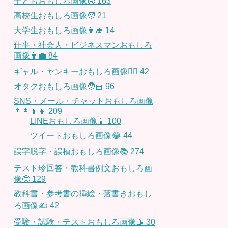
子どもおもしろ画像🧒
163
高校生おもしろ画像🧑
21
大学生おもしろ画像👨‍🎓
14
仕事・社会人・ビジネスマンおもしろ
画像👨‍💼
84
ギャル・ヤンキーおもしろ画像👱‍♀️
42
オタクおもしろ画像🧑🏻
96
SNS・メール・チャットおもしろ画像
👨‍👩‍👧‍👦
209
LINEおもしろ画像📱
100
ツイートおもしろ画像😂
44
誤字脱字・誤植おもしろ画像📚
274
テスト珍回答・教科書例文おもしろ画
像🤪
129
教科書・参考書の挿絵・落書きおもし
ろ画像✍️
42
受験・試験・テストおもしろ画像📝
30