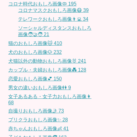
コロナ時代おもしろ画像🦠
195
コロナマスクおもしろ画像😷
39
テレワークおもしろ画像👨‍💻
34
ソーシャルディスタンスおもしろ
画像🧑‍🤝‍🧑
21
猫のおもしろ画像🐱
410
犬のおもしろ画像🐶
232
犬猫以外の動物おもしろ画像🐰
241
カップル・夫婦おもしろ画像💑
128
恋愛おもしろ画像💕
150
男女の違いおもしろ画像👫
9
女子あるある・女子力おもしろ画像👩
68
自撮りおもしろ画像🤳
73
プリクラおもしろ画像✨
28
赤ちゃんおもしろ画像👶
41