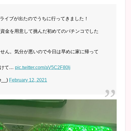
ライブが出たのでうちに行ってきました！
程資金を用意して挑んだ初めてのパチンコでした
ません。気分が悪いので今日は早めに家に帰って
つけて…
pic.twitter.com/aV5C2F80lj
__)
February 12, 2021