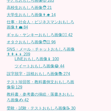
子どもおもしろ画像🧒
163
高校生おもしろ画像🧑
21
大学生おもしろ画像👨‍🎓
14
仕事・社会人・ビジネスマンおもしろ
画像👨‍💼
84
ギャル・ヤンキーおもしろ画像👱‍♀️
42
オタクおもしろ画像🧑🏻
96
SNS・メール・チャットおもしろ画像
👨‍👩‍👧‍👦
209
LINEおもしろ画像📱
100
ツイートおもしろ画像😂
44
誤字脱字・誤植おもしろ画像📚
274
テスト珍回答・教科書例文おもしろ画
像🤪
129
教科書・参考書の挿絵・落書きおもし
ろ画像✍️
42
受験・試験・テストおもしろ画像📝
30