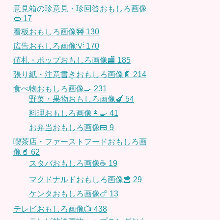
意見箱の珍意見・珍回答おもしろ画像
👄
17
看板おもしろ画像🚧
130
広告おもしろ画像💡
170
値札・ポップおもしろ画像🏬
185
張り紙・注意書きおもしろ画像📄
214
食べ物おもしろ画像🍳
231
野菜・果物おもしろ画像🍆
54
料理おもしろ画像👩‍🍳
41
お弁当おもしろ画像🍱
9
喫茶店・ファーストフードおもしろ画
像🥤
62
スタバおもしろ画像☕️
19
マクドナルドおもしろ画像🍟
29
ケンタおもしろ画像🍗
13
テレビおもしろ画像📺
438