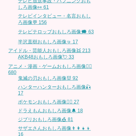
テレビ放送事故・ハプニングおも
しろ画像👀
61
テレビインタビュー・名言おもし
ろ画像💬
156
テレビテロップおもしろ画像🗯
63
半沢直樹おもしろ画像🤜
17
アイドル・芸能人おもしろ画像👯
213
AKB48おもしろ画像💘
33
アニメ・漫画・ゲームおもしろ画像🧚‍♀️
680
鬼滅の刃おもしろ画像👹
92
ハンターハンターおもしろ画像🎣
17
ポケモンおもしろ画像🤹‍♂️
27
ドラえもんおもしろ画像🔔
18
ジブリおもしろ画像🎪
81
サザエさんおもしろ画像👨‍👩‍👧‍👦
16