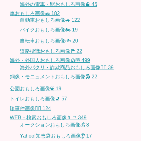
海外の電車・駅おもしろ画像🚊
45
車おもしろ画像🚗
182
自動車おもしろ画像🚙
122
バイクおもしろ画像🏍
19
自転車おもしろ画像🚲
20
道路標識おもしろ画像🚥
22
海外・外国人おもしろ画像👱🏼
499
海外パクリ・詐欺商品おもしろ画像🙅‍♀️
39
銅像・モニュメントおもしろ画像🗿
22
公園おもしろ画像⛲️
19
トイレおもしろ画像🚽
57
珍事件画像👮‍♂️
124
WEB・検索おもしろ画像👨‍💻
349
オークションおもしろ画像💰
8
Yahoo!知恵袋おもしろ画像👂
17