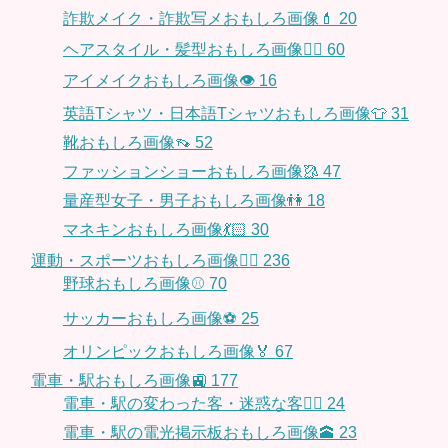
詐欺メイク・詐欺写メおもしろ画像💄
20
ヘアスタイル・髪型おもしろ画像👱‍♀️
60
アイメイクおもしろ画像👁
16
英語Tシャツ・日本語Tシャツおもしろ画像👕
31
靴おもしろ画像👡
52
ファッションショーおもしろ画像🥻
47
量産型女子・男子おもしろ画像👫
18
マネキンおもしろ画像💃🏻
30
運動・スポーツおもしろ画像🏃‍♂️
236
野球おもしろ画像⚾
70
サッカーおもしろ画像⚽️
25
オリンピックおもしろ画像🏅
67
電車・駅おもしろ画像🚉
177
電車・駅の変わった客・迷惑な客🤦‍♀️
24
電車・駅の電光掲示板おもしろ画像🕋
23