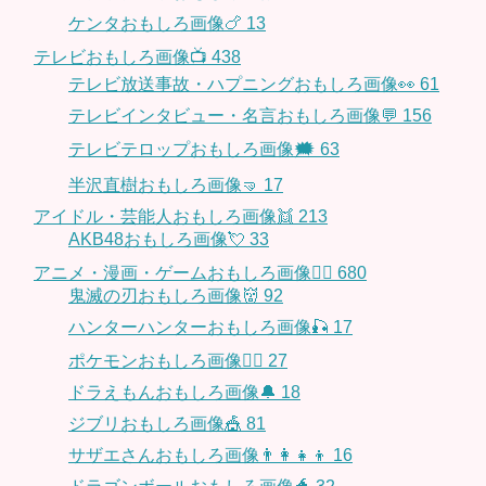
ケンタおもしろ画像🍗
13
テレビおもしろ画像📺
438
テレビ放送事故・ハプニングおもしろ画像👀
61
テレビインタビュー・名言おもしろ画像💬
156
テレビテロップおもしろ画像🗯
63
半沢直樹おもしろ画像🤜
17
アイドル・芸能人おもしろ画像👯
213
AKB48おもしろ画像💘
33
アニメ・漫画・ゲームおもしろ画像🧚‍♀️
680
鬼滅の刃おもしろ画像👹
92
ハンターハンターおもしろ画像🎣
17
ポケモンおもしろ画像🤹‍♂️
27
ドラえもんおもしろ画像🔔
18
ジブリおもしろ画像🎪
81
サザエさんおもしろ画像👨‍👩‍👧‍👦
16