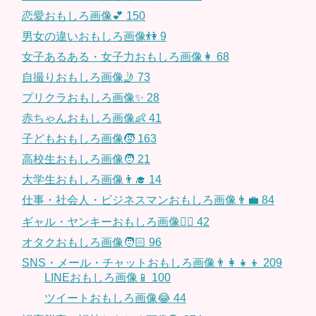
恋愛おもしろ画像💕
150
男女の違いおもしろ画像👫
9
女子あるある・女子力おもしろ画像👩
68
自撮りおもしろ画像🤳
73
プリクラおもしろ画像✨
28
赤ちゃんおもしろ画像👶
41
子どもおもしろ画像🧒
163
高校生おもしろ画像🧑
21
大学生おもしろ画像👨‍🎓
14
仕事・社会人・ビジネスマンおもしろ画像👨‍💼
84
ギャル・ヤンキーおもしろ画像👱‍♀️
42
オタクおもしろ画像🧑🏻
96
SNS・メール・チャットおもしろ画像👨‍👩‍👧‍👦
209
LINEおもしろ画像📱
100
ツイートおもしろ画像😂
44