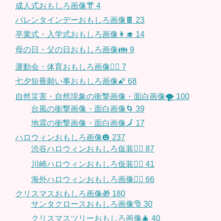
成人式おもしろ画像👘
4
バレンタインデーおもしろ画像🍫
23
卒業式・入学式おもしろ画像👩‍🎓
14
母の日・父の日おもしろ画像👪
9
運動会・体育おもしろ画像🤸‍♂️
7
七夕短冊願い事おもしろ画像🌠
68
自然災害・自然現象の衝撃画像・面白画像🌪
100
台風の衝撃画像・面白画像🌀
39
地震の衝撃画像・面白画像🗾
17
ハロウィンおもしろ画像🎃
237
渋谷ハロウィンおもしろ仮装👯‍♂️
87
川崎ハロウィンおもしろ仮装🧞‍♀️
41
海外ハロウィンおもしろ画像🧛‍♂️
66
クリスマスおもしろ画像🎁
180
サンタクロースおもしろ画像🎅
30
クリスマスツリーおもしろ画像🎄
40