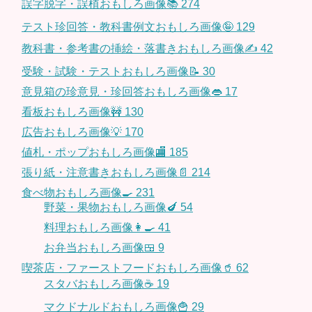
誤字脱字・誤植おもしろ画像📚
274
テスト珍回答・教科書例文おもしろ画像🤪
129
教科書・参考書の挿絵・落書きおもしろ画像✍️
42
受験・試験・テストおもしろ画像📝
30
意見箱の珍意見・珍回答おもしろ画像👄
17
看板おもしろ画像🚧
130
広告おもしろ画像💡
170
値札・ポップおもしろ画像🏬
185
張り紙・注意書きおもしろ画像📄
214
食べ物おもしろ画像🍳
231
野菜・果物おもしろ画像🍆
54
料理おもしろ画像👩‍🍳
41
お弁当おもしろ画像🍱
9
喫茶店・ファーストフードおもしろ画像🥤
62
スタバおもしろ画像☕️
19
マクドナルドおもしろ画像🍟
29