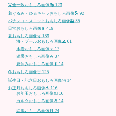
完全一致おもしろ画像🎭
123
着ぐるみ・ゆるキャラおもしろ画像🕺
92
パチンコ・スロットおもしろ画像🎰
35
日常おもしろ画像📱
419
夏おもしろ画像🌞
189
海・プールおもしろ画像🌊
61
水着おもしろ画像👙
17
猛暑おもしろ画像🔥
37
夏休みおもしろ画像🎇
14
冬おもしろ画像☃️
125
誕生日・記念日おもしろ画像🎂
14
お正月おもしろ画像🎍
116
お年玉おもしろ画像💴
16
カルタおもしろ画像🤚
14
絵馬おもしろ画像⛩
24