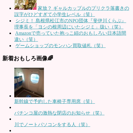
家放？ ギャルカップルのプリクラ落書きの
誤字がひどすぎて小学生レベル（笑）
シジミ！ 島根県松江市のNPO団体『斐伊川くらぶ』
理事長を「ヨシの根周辺にいたシジミ」扱い（笑）
Amazonで売っていた抱っこ紐のおもしろい日本語間
違い（笑）
ゲームショップのモンハン買取値札（笑）
新着おもしろ画像🌈
新幹線で予約した車椅子専用席（笑）
パチンコ屋の激熱な閉店のお知らせ（笑）
川でノートパソコンをする人（笑）