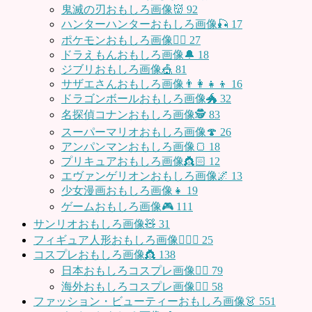
鬼滅の刃おもしろ画像👹
92
ハンターハンターおもしろ画像🎣
17
ポケモンおもしろ画像🤹‍♂️
27
ドラえもんおもしろ画像🔔
18
ジブリおもしろ画像🎪
81
サザエさんおもしろ画像👨‍👩‍👧‍👦
16
ドラゴンボールおもしろ画像🐲
32
名探偵コナンおもしろ画像🕵️
83
スーパーマリオおもしろ画像🍄
26
アンパンマンおもしろ画像🍞
18
プリキュアおもしろ画像👸🏻
12
エヴァンゲリオンおもしろ画像🌌
13
少女漫画おもしろ画像👧
19
ゲームおもしろ画像🎮
111
サンリオおもしろ画像🧸
31
フィギュア人形おもしろ画像🧍🏼‍♂️
25
コスプレおもしろ画像👸
138
日本おもしろコスプレ画像🧝‍♀️
79
海外おもしろコスプレ画像🧝‍♂️
58
ファッション・ビューティーおもしろ画像👗
551