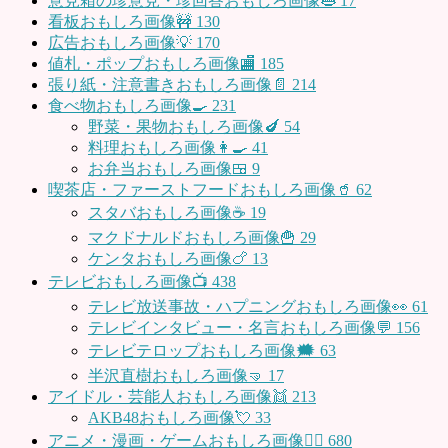
意見箱の珍意見・珍回答おもしろ画像👄
17
看板おもしろ画像🚧
130
広告おもしろ画像💡
170
値札・ポップおもしろ画像🏬
185
張り紙・注意書きおもしろ画像📄
214
食べ物おもしろ画像🍳
231
野菜・果物おもしろ画像🍆
54
料理おもしろ画像👩‍🍳
41
お弁当おもしろ画像🍱
9
喫茶店・ファーストフードおもしろ画像🥤
62
スタバおもしろ画像☕️
19
マクドナルドおもしろ画像🍟
29
ケンタおもしろ画像🍗
13
テレビおもしろ画像📺
438
テレビ放送事故・ハプニングおもしろ画像👀
61
テレビインタビュー・名言おもしろ画像💬
156
テレビテロップおもしろ画像🗯
63
半沢直樹おもしろ画像🤜
17
アイドル・芸能人おもしろ画像👯
213
AKB48おもしろ画像💘
33
アニメ・漫画・ゲームおもしろ画像🧚‍♀️
680