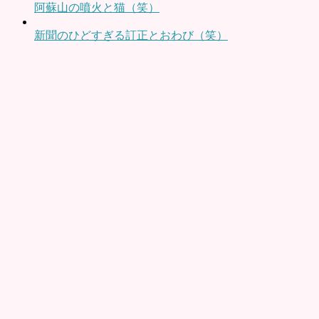
阿蘇山の噴火と猫（笑）
新聞のひどすぎる訂正とおわび（笑）