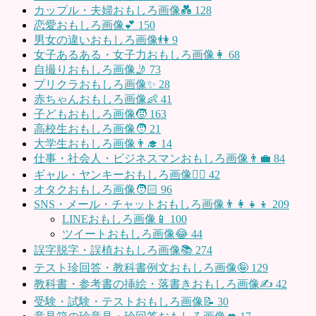
カップル・夫婦おもしろ画像💑
128
恋愛おもしろ画像💕
150
男女の違いおもしろ画像👫
9
女子あるある・女子力おもしろ画像👩
68
自撮りおもしろ画像🤳
73
プリクラおもしろ画像✨
28
赤ちゃんおもしろ画像👶
41
子どもおもしろ画像🧒
163
高校生おもしろ画像🧑
21
大学生おもしろ画像👨‍🎓
14
仕事・社会人・ビジネスマンおもしろ画像👨‍💼
84
ギャル・ヤンキーおもしろ画像👱‍♀️
42
オタクおもしろ画像🧑🏻
96
SNS・メール・チャットおもしろ画像👨‍👩‍👧‍👦
209
LINEおもしろ画像📱
100
ツイートおもしろ画像😂
44
誤字脱字・誤植おもしろ画像📚
274
テスト珍回答・教科書例文おもしろ画像🤪
129
教科書・参考書の挿絵・落書きおもしろ画像✍️
42
受験・試験・テストおもしろ画像📝
30