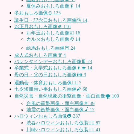
夏休みおもしろ画像🎇
14
冬おもしろ画像☃️
125
誕生日・記念日おもしろ画像🎂
14
お正月おもしろ画像🎍
116
お年玉おもしろ画像💴
16
カルタおもしろ画像🤚
14
絵馬おもしろ画像⛩
24
成人式おもしろ画像👘
4
バレンタインデーおもしろ画像🍫
23
卒業式・入学式おもしろ画像👩‍🎓
14
母の日・父の日おもしろ画像👪
9
運動会・体育おもしろ画像🤸‍♂️
7
七夕短冊願い事おもしろ画像🌠
68
自然災害・自然現象の衝撃画像・面白画像🌪
100
台風の衝撃画像・面白画像🌀
39
地震の衝撃画像・面白画像🗾
17
ハロウィンおもしろ画像🎃
237
渋谷ハロウィンおもしろ仮装👯‍♂️
87
川崎ハロウィンおもしろ仮装🧞‍♀️
41