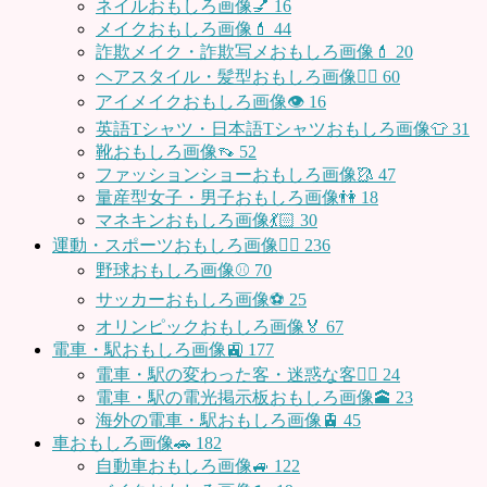
ネイルおもしろ画像💅
16
メイクおもしろ画像💄
44
詐欺メイク・詐欺写メおもしろ画像💄
20
ヘアスタイル・髪型おもしろ画像👱‍♀️
60
アイメイクおもしろ画像👁
16
英語Tシャツ・日本語Tシャツおもしろ画像👕
31
靴おもしろ画像👡
52
ファッションショーおもしろ画像🥻
47
量産型女子・男子おもしろ画像👫
18
マネキンおもしろ画像💃🏻
30
運動・スポーツおもしろ画像🏃‍♂️
236
野球おもしろ画像⚾
70
サッカーおもしろ画像⚽️
25
オリンピックおもしろ画像🏅
67
電車・駅おもしろ画像🚉
177
電車・駅の変わった客・迷惑な客🤦‍♀️
24
電車・駅の電光掲示板おもしろ画像🕋
23
海外の電車・駅おもしろ画像🚊
45
車おもしろ画像🚗
182
自動車おもしろ画像🚙
122