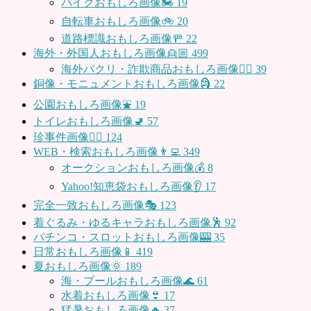
バイクおもしろ画像🏍
19
自転車おもしろ画像🚲
20
道路標識おもしろ画像🚥
22
海外・外国人おもしろ画像👱🏼
499
海外パクリ・詐欺商品おもしろ画像🙅‍♀️
39
銅像・モニュメントおもしろ画像🗿
22
公園おもしろ画像⛲️
19
トイレおもしろ画像🚽
57
珍事件画像👮‍♂️
124
WEB・検索おもしろ画像👨‍💻
349
オークションおもしろ画像💰
8
Yahoo!知恵袋おもしろ画像👂
17
完全一致おもしろ画像🎭
123
着ぐるみ・ゆるキャラおもしろ画像🕺
92
パチンコ・スロットおもしろ画像🎰
35
日常おもしろ画像📱
419
夏おもしろ画像🌞
189
海・プールおもしろ画像🌊
61
水着おもしろ画像👙
17
猛暑おもしろ画像🔥
37