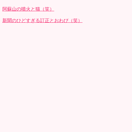
阿蘇山の噴火と猫（笑）
新聞のひどすぎる訂正とおわび（笑）