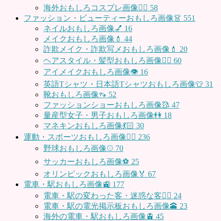
海外おもしろコスプレ画像🧝‍♂️
58
ファッション・ビューティーおもしろ画像👗
551
ネイルおもしろ画像💅
16
メイクおもしろ画像💄
44
詐欺メイク・詐欺写メおもしろ画像💄
20
ヘアスタイル・髪型おもしろ画像👱‍♀️
60
アイメイクおもしろ画像👁
16
英語Tシャツ・日本語Tシャツおもしろ画像👕
31
靴おもしろ画像👡
52
ファッションショーおもしろ画像🥻
47
量産型女子・男子おもしろ画像👫
18
マネキンおもしろ画像💃🏻
30
運動・スポーツおもしろ画像🏃‍♂️
236
野球おもしろ画像⚾
70
サッカーおもしろ画像⚽️
25
オリンピックおもしろ画像🏅
67
電車・駅おもしろ画像🚉
177
電車・駅の変わった客・迷惑な客🤦‍♀️
24
電車・駅の電光掲示板おもしろ画像🕋
23
海外の電車・駅おもしろ画像🚊
45