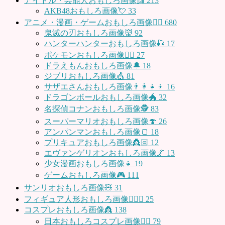
アイドル・芸能人おもしろ画像👯
213
AKB48おもしろ画像💘
33
アニメ・漫画・ゲームおもしろ画像🧚‍♀️
680
鬼滅の刃おもしろ画像👹
92
ハンターハンターおもしろ画像🎣
17
ポケモンおもしろ画像🤹‍♂️
27
ドラえもんおもしろ画像🔔
18
ジブリおもしろ画像🎪
81
サザエさんおもしろ画像👨‍👩‍👧‍👦
16
ドラゴンボールおもしろ画像🐲
32
名探偵コナンおもしろ画像🕵️
83
スーパーマリオおもしろ画像🍄
26
アンパンマンおもしろ画像🍞
18
プリキュアおもしろ画像👸🏻
12
エヴァンゲリオンおもしろ画像🌌
13
少女漫画おもしろ画像👧
19
ゲームおもしろ画像🎮
111
サンリオおもしろ画像🧸
31
フィギュア人形おもしろ画像🧍🏼‍♂️
25
コスプレおもしろ画像👸
138
日本おもしろコスプレ画像🧝‍♀️
79