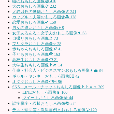
猫のおもしろ画像🐱
410
犬のおもしろ画像🐶
232
犬猫以外の動物おもしろ画像🐰
241
カップル・夫婦おもしろ画像💑
128
恋愛おもしろ画像💕
150
男女の違いおもしろ画像👫
9
女子あるある・女子力おもしろ画像👩
68
自撮りおもしろ画像🤳
73
プリクラおもしろ画像✨
28
赤ちゃんおもしろ画像👶
41
子どもおもしろ画像🧒
163
高校生おもしろ画像🧑
21
大学生おもしろ画像👨‍🎓
14
仕事・社会人・ビジネスマンおもしろ画像👨‍💼
84
ギャル・ヤンキーおもしろ画像👱‍♀️
42
オタクおもしろ画像🧑🏻
96
SNS・メール・チャットおもしろ画像👨‍👩‍👧‍👦
209
LINEおもしろ画像📱
100
ツイートおもしろ画像😂
44
誤字脱字・誤植おもしろ画像📚
274
テスト珍回答・教科書例文おもしろ画像🤪
129