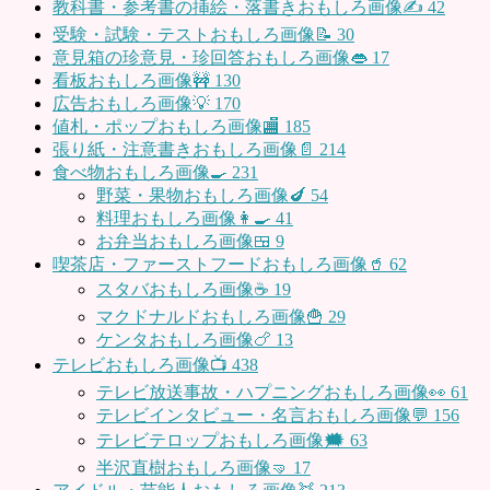
教科書・参考書の挿絵・落書きおもしろ画像✍️
42
受験・試験・テストおもしろ画像📝
30
意見箱の珍意見・珍回答おもしろ画像👄
17
看板おもしろ画像🚧
130
広告おもしろ画像💡
170
値札・ポップおもしろ画像🏬
185
張り紙・注意書きおもしろ画像📄
214
食べ物おもしろ画像🍳
231
野菜・果物おもしろ画像🍆
54
料理おもしろ画像👩‍🍳
41
お弁当おもしろ画像🍱
9
喫茶店・ファーストフードおもしろ画像🥤
62
スタバおもしろ画像☕️
19
マクドナルドおもしろ画像🍟
29
ケンタおもしろ画像🍗
13
テレビおもしろ画像📺
438
テレビ放送事故・ハプニングおもしろ画像👀
61
テレビインタビュー・名言おもしろ画像💬
156
テレビテロップおもしろ画像🗯
63
半沢直樹おもしろ画像🤜
17