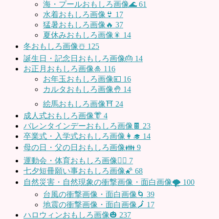
海・プールおもしろ画像🌊
61
水着おもしろ画像👙
17
猛暑おもしろ画像🔥
37
夏休みおもしろ画像🎇
14
冬おもしろ画像☃️
125
誕生日・記念日おもしろ画像🎂
14
お正月おもしろ画像🎍
116
お年玉おもしろ画像💴
16
カルタおもしろ画像🤚
14
絵馬おもしろ画像⛩
24
成人式おもしろ画像👘
4
バレンタインデーおもしろ画像🍫
23
卒業式・入学式おもしろ画像👩‍🎓
14
母の日・父の日おもしろ画像👪
9
運動会・体育おもしろ画像🤸‍♂️
7
七夕短冊願い事おもしろ画像🌠
68
自然災害・自然現象の衝撃画像・面白画像🌪
100
台風の衝撃画像・面白画像🌀
39
地震の衝撃画像・面白画像🗾
17
ハロウィンおもしろ画像🎃
237