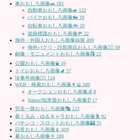
車おもしろ画像🚗
182
自動車おもしろ画像🚙
122
バイクおもしろ画像🏍
19
自転車おもしろ画像🚲
20
道路標識おもしろ画像🚥
22
海外・外国人おもしろ画像👱🏼
499
海外パクリ・詐欺商品おもしろ画像🙅‍♀️
39
銅像・モニュメントおもしろ画像🗿
22
公園おもしろ画像⛲️
19
トイレおもしろ画像🚽
57
珍事件画像👮‍♂️
124
WEB・検索おもしろ画像👨‍💻
349
オークションおもしろ画像💰
8
Yahoo!知恵袋おもしろ画像👂
17
完全一致おもしろ画像🎭
123
着ぐるみ・ゆるキャラおもしろ画像🕺
92
パチンコ・スロットおもしろ画像🎰
35
日常おもしろ画像📱
419
夏おもしろ画像🌞
189