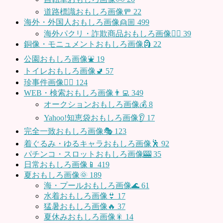
道路標識おもしろ画像🚥
22
海外・外国人おもしろ画像👱🏼
499
海外パクリ・詐欺商品おもしろ画像🙅‍♀️
39
銅像・モニュメントおもしろ画像🗿
22
公園おもしろ画像⛲️
19
トイレおもしろ画像🚽
57
珍事件画像👮‍♂️
124
WEB・検索おもしろ画像👨‍💻
349
オークションおもしろ画像💰
8
Yahoo!知恵袋おもしろ画像👂
17
完全一致おもしろ画像🎭
123
着ぐるみ・ゆるキャラおもしろ画像🕺
92
パチンコ・スロットおもしろ画像🎰
35
日常おもしろ画像📱
419
夏おもしろ画像🌞
189
海・プールおもしろ画像🌊
61
水着おもしろ画像👙
17
猛暑おもしろ画像🔥
37
夏休みおもしろ画像🎇
14