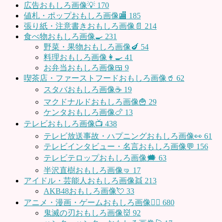
広告おもしろ画像💡
170
値札・ポップおもしろ画像🏬
185
張り紙・注意書きおもしろ画像📄
214
食べ物おもしろ画像🍳
231
野菜・果物おもしろ画像🍆
54
料理おもしろ画像👩‍🍳
41
お弁当おもしろ画像🍱
9
喫茶店・ファーストフードおもしろ画像🥤
62
スタバおもしろ画像☕️
19
マクドナルドおもしろ画像🍟
29
ケンタおもしろ画像🍗
13
テレビおもしろ画像📺
438
テレビ放送事故・ハプニングおもしろ画像👀
61
テレビインタビュー・名言おもしろ画像💬
156
テレビテロップおもしろ画像🗯
63
半沢直樹おもしろ画像🤜
17
アイドル・芸能人おもしろ画像👯
213
AKB48おもしろ画像💘
33
アニメ・漫画・ゲームおもしろ画像🧚‍♀️
680
鬼滅の刃おもしろ画像👹
92