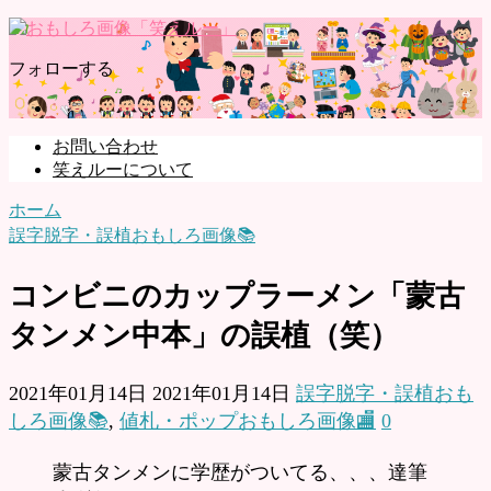
フォローする
お問い合わせ
笑えルーについて
ホーム
誤字脱字・誤植おもしろ画像📚
コンビニのカップラーメン「蒙古
タンメン中本」の誤植（笑）
2021年01月14日
2021年01月14日
誤字脱字・誤植おも
しろ画像📚
,
値札・ポップおもしろ画像🏬
0
蒙古タンメンに学歴がついてる、、、達筆