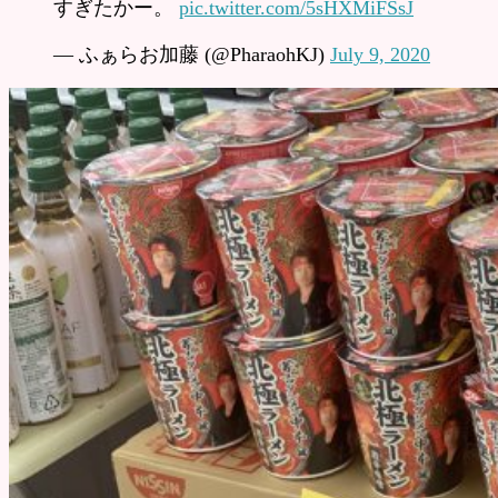
すぎたかー。
pic.twitter.com/5sHXMiFSsJ
— ふぁらお加藤 (@PharaohKJ)
July 9, 2020