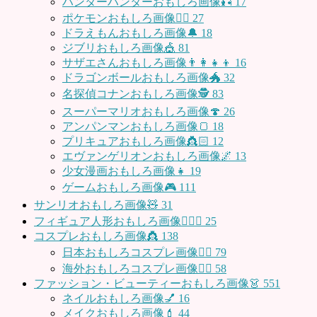
ハンターハンターおもしろ画像🎣
17
ポケモンおもしろ画像🤹‍♂️
27
ドラえもんおもしろ画像🔔
18
ジブリおもしろ画像🎪
81
サザエさんおもしろ画像👨‍👩‍👧‍👦
16
ドラゴンボールおもしろ画像🐲
32
名探偵コナンおもしろ画像🕵️
83
スーパーマリオおもしろ画像🍄
26
アンパンマンおもしろ画像🍞
18
プリキュアおもしろ画像👸🏻
12
エヴァンゲリオンおもしろ画像🌌
13
少女漫画おもしろ画像👧
19
ゲームおもしろ画像🎮
111
サンリオおもしろ画像🧸
31
フィギュア人形おもしろ画像🧍🏼‍♂️
25
コスプレおもしろ画像👸
138
日本おもしろコスプレ画像🧝‍♀️
79
海外おもしろコスプレ画像🧝‍♂️
58
ファッション・ビューティーおもしろ画像👗
551
ネイルおもしろ画像💅
16
メイクおもしろ画像💄
44