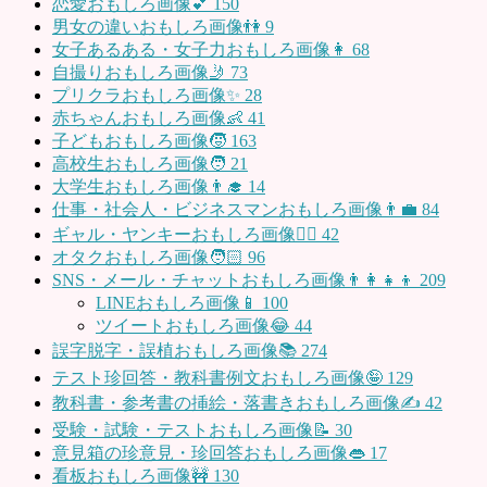
恋愛おもしろ画像💕
150
男女の違いおもしろ画像👫
9
女子あるある・女子力おもしろ画像👩
68
自撮りおもしろ画像🤳
73
プリクラおもしろ画像✨
28
赤ちゃんおもしろ画像👶
41
子どもおもしろ画像🧒
163
高校生おもしろ画像🧑
21
大学生おもしろ画像👨‍🎓
14
仕事・社会人・ビジネスマンおもしろ画像👨‍💼
84
ギャル・ヤンキーおもしろ画像👱‍♀️
42
オタクおもしろ画像🧑🏻
96
SNS・メール・チャットおもしろ画像👨‍👩‍👧‍👦
209
LINEおもしろ画像📱
100
ツイートおもしろ画像😂
44
誤字脱字・誤植おもしろ画像📚
274
テスト珍回答・教科書例文おもしろ画像🤪
129
教科書・参考書の挿絵・落書きおもしろ画像✍️
42
受験・試験・テストおもしろ画像📝
30
意見箱の珍意見・珍回答おもしろ画像👄
17
看板おもしろ画像🚧
130