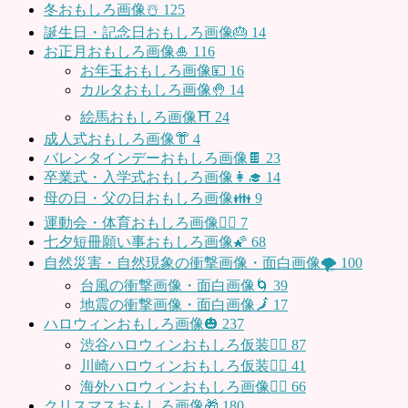
冬おもしろ画像☃️
125
誕生日・記念日おもしろ画像🎂
14
お正月おもしろ画像🎍
116
お年玉おもしろ画像💴
16
カルタおもしろ画像🤚
14
絵馬おもしろ画像⛩
24
成人式おもしろ画像👘
4
バレンタインデーおもしろ画像🍫
23
卒業式・入学式おもしろ画像👩‍🎓
14
母の日・父の日おもしろ画像👪
9
運動会・体育おもしろ画像🤸‍♂️
7
七夕短冊願い事おもしろ画像🌠
68
自然災害・自然現象の衝撃画像・面白画像🌪
100
台風の衝撃画像・面白画像🌀
39
地震の衝撃画像・面白画像🗾
17
ハロウィンおもしろ画像🎃
237
渋谷ハロウィンおもしろ仮装👯‍♂️
87
川崎ハロウィンおもしろ仮装🧞‍♀️
41
海外ハロウィンおもしろ画像🧛‍♂️
66
クリスマスおもしろ画像🎁
180