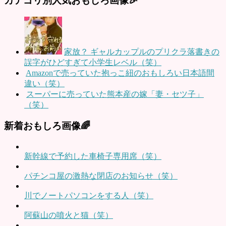
カテゴリ別人気おもしろ画像🎉
家放？ ギャルカップルのプリクラ落書きの
誤字がひどすぎて小学生レベル（笑）
Amazonで売っていた抱っこ紐のおもしろい日本語間
違い（笑）
スーパーに売っていた熊本産の嫁「妻・セツ子」
（笑）
新着おもしろ画像🌈
新幹線で予約した車椅子専用席（笑）
パチンコ屋の激熱な閉店のお知らせ（笑）
川でノートパソコンをする人（笑）
阿蘇山の噴火と猫（笑）