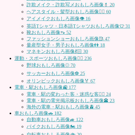
詐欺メイク・詐欺写メおもしろ画像💄
20
ヘアスタイル・髪型おもしろ画像👱‍♀️
60
アイメイクおもしろ画像👁
16
英語Tシャツ・日本語Tシャツおもしろ画像👕
31
靴おもしろ画像👡
52
ファッションショーおもしろ画像🥻
47
量産型女子・男子おもしろ画像👫
18
マネキンおもしろ画像💃🏻
30
運動・スポーツおもしろ画像🏃‍♂️
236
野球おもしろ画像⚾
70
サッカーおもしろ画像⚽️
25
オリンピックおもしろ画像🏅
67
電車・駅おもしろ画像🚉
177
電車・駅の変わった客・迷惑な客🤦‍♀️
24
電車・駅の電光掲示板おもしろ画像🕋
23
海外の電車・駅おもしろ画像🚊
45
車おもしろ画像🚗
182
自動車おもしろ画像🚙
122
バイクおもしろ画像🏍
19
自転車おもしろ画像🚲
20