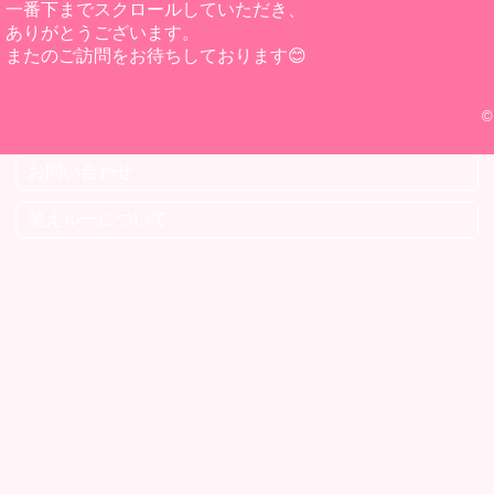
一番下までスクロールしていただき、
ありがとうございます。
またのご訪問をお待ちしております😊
©
お問い合わせ
笑えルーについて