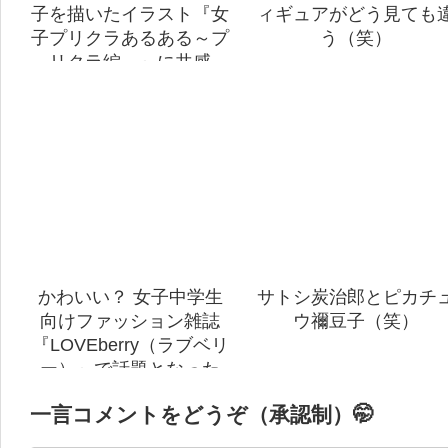
子を描いたイラスト『女
ィギュアがどう見ても
子プリクラあるある～プ
う（笑）
リクラ編～』に共感
（笑）
かわいい？ 女子中学生
サトシ炭治郎とピカチ
向けファッション雑誌
ウ禰豆子（笑）
『LOVEberry（ラブベリ
ー）』で話題となった
「かわいい肉まんの食べ
一言コメントをどうぞ（承認制）🤭
方♥」(笑)