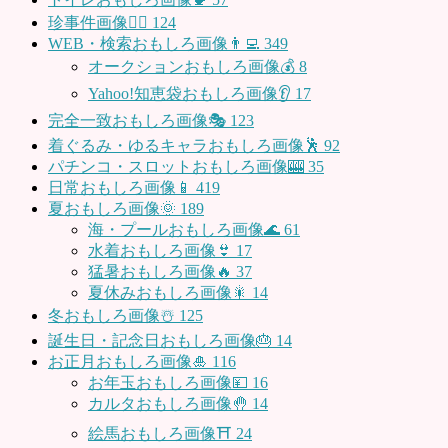
珍事件画像👮‍♂️
124
WEB・検索おもしろ画像👨‍💻
349
オークションおもしろ画像💰
8
Yahoo!知恵袋おもしろ画像👂
17
完全一致おもしろ画像🎭
123
着ぐるみ・ゆるキャラおもしろ画像🕺
92
パチンコ・スロットおもしろ画像🎰
35
日常おもしろ画像📱
419
夏おもしろ画像🌞
189
海・プールおもしろ画像🌊
61
水着おもしろ画像👙
17
猛暑おもしろ画像🔥
37
夏休みおもしろ画像🎇
14
冬おもしろ画像☃️
125
誕生日・記念日おもしろ画像🎂
14
お正月おもしろ画像🎍
116
お年玉おもしろ画像💴
16
カルタおもしろ画像🤚
14
絵馬おもしろ画像⛩
24