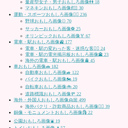
量産型女子・男子おもしろ画像👫
18
マネキンおもしろ画像💃🏻
30
運動・スポーツおもしろ画像🏃‍♂️
236
野球おもしろ画像⚾
70
サッカーおもしろ画像⚽️
25
オリンピックおもしろ画像🏅
67
電車・駅おもしろ画像🚉
177
電車・駅の変わった客・迷惑な客🤦‍♀️
24
電車・駅の電光掲示板おもしろ画像🕋
23
海外の電車・駅おもしろ画像🚊
45
車おもしろ画像🚗
182
自動車おもしろ画像🚙
122
バイクおもしろ画像🏍
19
自転車おもしろ画像🚲
20
道路標識おもしろ画像🚥
22
海外・外国人おもしろ画像👱🏼
499
海外パクリ・詐欺商品おもしろ画像🙅‍♀️
39
銅像・モニュメントおもしろ画像🗿
22
公園おもしろ画像⛲️
19
トイレおもしろ画像🚽
57