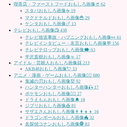
喫茶店・ファーストフードおもしろ画像🥤
62
スタバおもしろ画像☕️
19
マクドナルドおもしろ画像🍟
29
ケンタおもしろ画像🍗
13
テレビおもしろ画像📺
438
テレビ放送事故・ハプニングおもしろ画像👀
61
テレビインタビュー・名言おもしろ画像💬
156
テレビテロップおもしろ画像🗯
63
半沢直樹おもしろ画像🤜
17
アイドル・芸能人おもしろ画像👯
213
AKB48おもしろ画像💘
33
アニメ・漫画・ゲームおもしろ画像🧚‍♀️
680
鬼滅の刃おもしろ画像👹
92
ハンターハンターおもしろ画像🎣
17
ポケモンおもしろ画像🤹‍♂️
27
ドラえもんおもしろ画像🔔
18
ジブリおもしろ画像🎪
81
サザエさんおもしろ画像👨‍👩‍👧‍👦
16
ドラゴンボールおもしろ画像🐲
32
名探偵コナンおもしろ画像🕵️
83