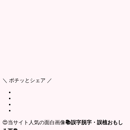
＼ ポチッとシェア ／
😍当サイト人気の面白画像
📚誤字脱字・誤植おもし