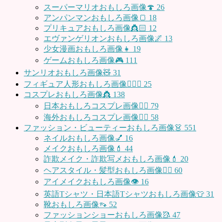
スーパーマリオおもしろ画像🍄
26
アンパンマンおもしろ画像🍞
18
プリキュアおもしろ画像👸🏻
12
エヴァンゲリオンおもしろ画像🌌
13
少女漫画おもしろ画像👧
19
ゲームおもしろ画像🎮
111
サンリオおもしろ画像🧸
31
フィギュア人形おもしろ画像🧍🏼‍♂️
25
コスプレおもしろ画像👸
138
日本おもしろコスプレ画像🧝‍♀️
79
海外おもしろコスプレ画像🧝‍♂️
58
ファッション・ビューティーおもしろ画像👗
551
ネイルおもしろ画像💅
16
メイクおもしろ画像💄
44
詐欺メイク・詐欺写メおもしろ画像💄
20
ヘアスタイル・髪型おもしろ画像👱‍♀️
60
アイメイクおもしろ画像👁
16
英語Tシャツ・日本語Tシャツおもしろ画像👕
31
靴おもしろ画像👡
52
ファッションショーおもしろ画像🥻
47