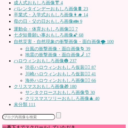
成人式おもしろ画像👘
4
バレンタインデーおもしろ画像🍫
23
卒業式・入学式おもしろ画像👩‍🎓
14
母の日・父の日おもしろ画像👪
9
運動会・体育おもしろ画像🤸‍♂️
7
七夕短冊願い事おもしろ画像🌠
68
自然災害・自然現象の衝撃画像・面白画像🌪
100
台風の衝撃画像・面白画像🌀
39
地震の衝撃画像・面白画像🗾
17
ハロウィンおもしろ画像🎃
237
渋谷ハロウィンおもしろ仮装👯‍♂️
87
川崎ハロウィンおもしろ仮装🧞‍♀️
41
海外ハロウィンおもしろ画像🧛‍♂️
66
クリスマスおもしろ画像🎁
180
サンタクロースおもしろ画像🎅
30
クリスマスツリーおもしろ画像🎄
40
未分類
111
一番下までスクロールしていただき、