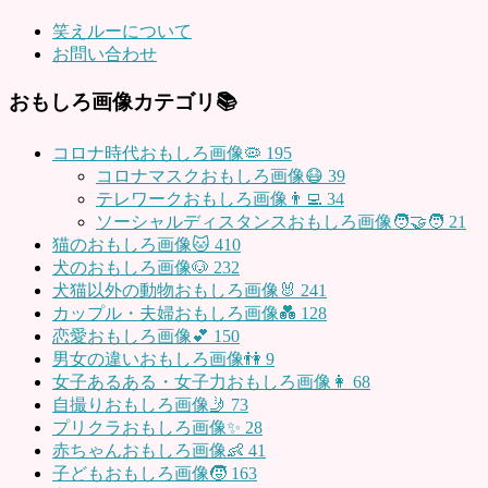
笑えルーについて
お問い合わせ
おもしろ画像カテゴリ📚
コロナ時代おもしろ画像🦠
195
コロナマスクおもしろ画像😷
39
テレワークおもしろ画像👨‍💻
34
ソーシャルディスタンスおもしろ画像🧑‍🤝‍🧑
21
猫のおもしろ画像🐱
410
犬のおもしろ画像🐶
232
犬猫以外の動物おもしろ画像🐰
241
カップル・夫婦おもしろ画像💑
128
恋愛おもしろ画像💕
150
男女の違いおもしろ画像👫
9
女子あるある・女子力おもしろ画像👩
68
自撮りおもしろ画像🤳
73
プリクラおもしろ画像✨
28
赤ちゃんおもしろ画像👶
41
子どもおもしろ画像🧒
163