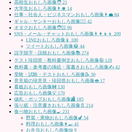
高校生おもしろ画像🧑
21
大学生おもしろ画像👨‍🎓
14
仕事・社会人・ビジネスマンおもしろ画像👨‍💼
84
ギャル・ヤンキーおもしろ画像👱‍♀️
42
オタクおもしろ画像🧑🏻
96
SNS・メール・チャットおもしろ画像👨‍👩‍👧‍👦
209
LINEおもしろ画像📱
100
ツイートおもしろ画像😂
44
誤字脱字・誤植おもしろ画像📚
274
テスト珍回答・教科書例文おもしろ画像🤪
129
教科書・参考書の挿絵・落書きおもしろ画像✍️
42
受験・試験・テストおもしろ画像📝
30
意見箱の珍意見・珍回答おもしろ画像👄
17
看板おもしろ画像🚧
130
広告おもしろ画像💡
170
値札・ポップおもしろ画像🏬
185
張り紙・注意書きおもしろ画像📄
214
食べ物おもしろ画像🍳
231
野菜・果物おもしろ画像🍆
54
料理おもしろ画像👩‍🍳
41
お弁当おもしろ画像🍱
9