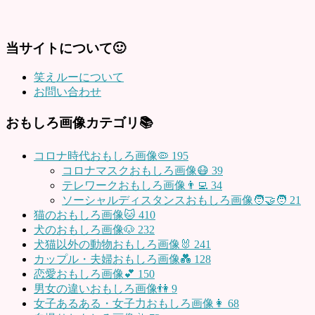
当サイトについて🙂
笑えルーについて
お問い合わせ
おもしろ画像カテゴリ📚
コロナ時代おもしろ画像🦠
195
コロナマスクおもしろ画像😷
39
テレワークおもしろ画像👨‍💻
34
ソーシャルディスタンスおもしろ画像🧑‍🤝‍🧑
21
猫のおもしろ画像🐱
410
犬のおもしろ画像🐶
232
犬猫以外の動物おもしろ画像🐰
241
カップル・夫婦おもしろ画像💑
128
恋愛おもしろ画像💕
150
男女の違いおもしろ画像👫
9
女子あるある・女子力おもしろ画像👩
68