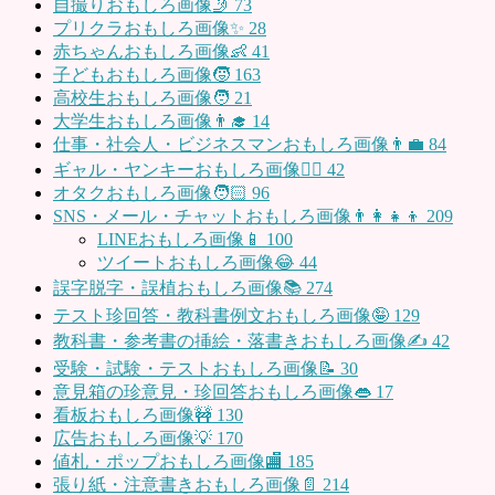
自撮りおもしろ画像🤳
73
プリクラおもしろ画像✨
28
赤ちゃんおもしろ画像👶
41
子どもおもしろ画像🧒
163
高校生おもしろ画像🧑
21
大学生おもしろ画像👨‍🎓
14
仕事・社会人・ビジネスマンおもしろ画像👨‍💼
84
ギャル・ヤンキーおもしろ画像👱‍♀️
42
オタクおもしろ画像🧑🏻
96
SNS・メール・チャットおもしろ画像👨‍👩‍👧‍👦
209
LINEおもしろ画像📱
100
ツイートおもしろ画像😂
44
誤字脱字・誤植おもしろ画像📚
274
テスト珍回答・教科書例文おもしろ画像🤪
129
教科書・参考書の挿絵・落書きおもしろ画像✍️
42
受験・試験・テストおもしろ画像📝
30
意見箱の珍意見・珍回答おもしろ画像👄
17
看板おもしろ画像🚧
130
広告おもしろ画像💡
170
値札・ポップおもしろ画像🏬
185
張り紙・注意書きおもしろ画像📄
214