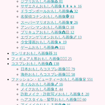
ジブリおもしろ画像🎪
81
サザエさんおもしろ画像👨‍👩‍👧‍👦
16
ドラゴンボールおもしろ画像🐲
32
名探偵コナンおもしろ画像🕵️
83
スーパーマリオおもしろ画像🍄
26
アンパンマンおもしろ画像🍞
18
プリキュアおもしろ画像👸🏻
12
エヴァンゲリオンおもしろ画像🌌
13
少女漫画おもしろ画像👧
19
ゲームおもしろ画像🎮
111
サンリオおもしろ画像🧸
31
フィギュア人形おもしろ画像🧍🏼‍♂️
25
コスプレおもしろ画像👸
138
日本おもしろコスプレ画像🧝‍♀️
79
海外おもしろコスプレ画像🧝‍♂️
58
ファッション・ビューティーおもしろ画像👗
551
ネイルおもしろ画像💅
16
メイクおもしろ画像💄
44
詐欺メイク・詐欺写メおもしろ画像💄
20
ヘアスタイル・髪型おもしろ画像👱‍♀️
60
アイメイクおもしろ画像👁
16