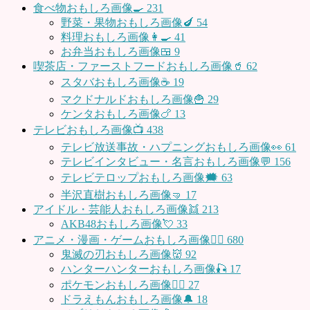
食べ物おもしろ画像🍳
231
野菜・果物おもしろ画像🍆
54
料理おもしろ画像👩‍🍳
41
お弁当おもしろ画像🍱
9
喫茶店・ファーストフードおもしろ画像🥤
62
スタバおもしろ画像☕️
19
マクドナルドおもしろ画像🍟
29
ケンタおもしろ画像🍗
13
テレビおもしろ画像📺
438
テレビ放送事故・ハプニングおもしろ画像👀
61
テレビインタビュー・名言おもしろ画像💬
156
テレビテロップおもしろ画像🗯
63
半沢直樹おもしろ画像🤜
17
アイドル・芸能人おもしろ画像👯
213
AKB48おもしろ画像💘
33
アニメ・漫画・ゲームおもしろ画像🧚‍♀️
680
鬼滅の刃おもしろ画像👹
92
ハンターハンターおもしろ画像🎣
17
ポケモンおもしろ画像🤹‍♂️
27
ドラえもんおもしろ画像🔔
18