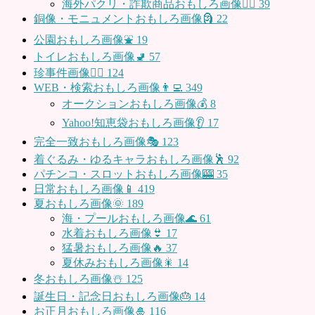
海外パクリ・詐欺商品おもしろ画像🙅‍♀️
39
銅像・モニュメントおもしろ画像🗿
22
公園おもしろ画像⛲️
19
トイレおもしろ画像🚽
57
珍事件画像👮‍♂️
124
WEB・検索おもしろ画像👨‍💻
349
オークションおもしろ画像💰
8
Yahoo!知恵袋おもしろ画像👂
17
完全一致おもしろ画像🎭
123
着ぐるみ・ゆるキャラおもしろ画像🕺
92
パチンコ・スロットおもしろ画像🎰
35
日常おもしろ画像📱
419
夏おもしろ画像🌞
189
海・プールおもしろ画像🌊
61
水着おもしろ画像👙
17
猛暑おもしろ画像🔥
37
夏休みおもしろ画像🎇
14
冬おもしろ画像☃️
125
誕生日・記念日おもしろ画像🎂
14
お正月おもしろ画像🎍
116