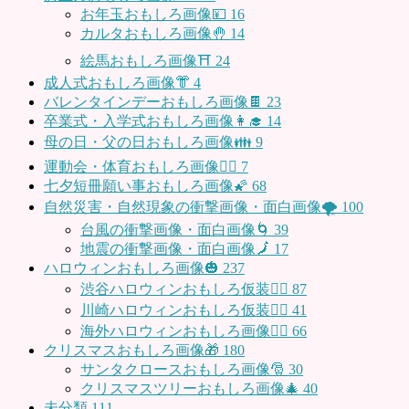
お年玉おもしろ画像💴
16
カルタおもしろ画像🤚
14
絵馬おもしろ画像⛩
24
成人式おもしろ画像👘
4
バレンタインデーおもしろ画像🍫
23
卒業式・入学式おもしろ画像👩‍🎓
14
母の日・父の日おもしろ画像👪
9
運動会・体育おもしろ画像🤸‍♂️
7
七夕短冊願い事おもしろ画像🌠
68
自然災害・自然現象の衝撃画像・面白画像🌪
100
台風の衝撃画像・面白画像🌀
39
地震の衝撃画像・面白画像🗾
17
ハロウィンおもしろ画像🎃
237
渋谷ハロウィンおもしろ仮装👯‍♂️
87
川崎ハロウィンおもしろ仮装🧞‍♀️
41
海外ハロウィンおもしろ画像🧛‍♂️
66
クリスマスおもしろ画像🎁
180
サンタクロースおもしろ画像🎅
30
クリスマスツリーおもしろ画像🎄
40
未分類
111