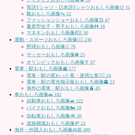
英語Tシャツ・日本語Tシャツおもしろ画像👕
31
靴おもしろ画像👡
52
ファッションショーおもしろ画像🥻
47
量産型女子・男子おもしろ画像👫
18
マネキンおもしろ画像💃🏻
30
運動・スポーツおもしろ画像🏃‍♂️
236
野球おもしろ画像⚾
70
サッカーおもしろ画像⚽️
25
オリンピックおもしろ画像🏅
67
電車・駅おもしろ画像🚉
177
電車・駅の変わった客・迷惑な客🤦‍♀️
24
電車・駅の電光掲示板おもしろ画像🕋
23
海外の電車・駅おもしろ画像🚊
45
車おもしろ画像🚗
182
自動車おもしろ画像🚙
122
バイクおもしろ画像🏍
19
自転車おもしろ画像🚲
20
道路標識おもしろ画像🚥
22
海外・外国人おもしろ画像👱🏼
499