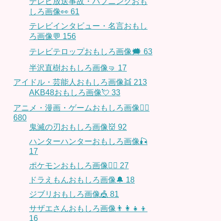
テレビ放送事故・ハプニングおも
しろ画像👀
61
テレビインタビュー・名言おもし
ろ画像💬
156
テレビテロップおもしろ画像🗯
63
半沢直樹おもしろ画像🤜
17
アイドル・芸能人おもしろ画像👯
213
AKB48おもしろ画像💘
33
アニメ・漫画・ゲームおもしろ画像🧚‍♀️
680
鬼滅の刃おもしろ画像👹
92
ハンターハンターおもしろ画像🎣
17
ポケモンおもしろ画像🤹‍♂️
27
ドラえもんおもしろ画像🔔
18
ジブリおもしろ画像🎪
81
サザエさんおもしろ画像👨‍👩‍👧‍👦
16