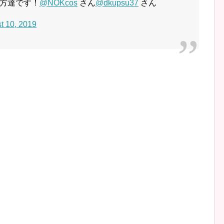
方達です！
@NOKcos
さん
@dkupsu37
さん
t 10, 2019