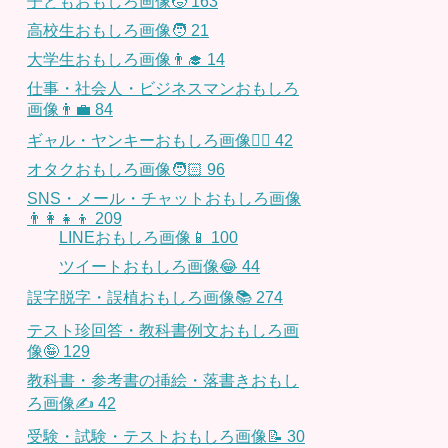
子どもおもしろ画像🧒
163
高校生おもしろ画像🧑
21
大学生おもしろ画像👨‍🎓
14
仕事・社会人・ビジネスマンおもしろ
画像👨‍💼
84
ギャル・ヤンキーおもしろ画像👱‍♀️
42
オタクおもしろ画像🧑🏻
96
SNS・メール・チャットおもしろ画像
👨‍👩‍👧‍👦
209
LINEおもしろ画像📱
100
ツイートおもしろ画像😂
44
誤字脱字・誤植おもしろ画像📚
274
テスト珍回答・教科書例文おもしろ画
像🤪
129
教科書・参考書の挿絵・落書きおもし
ろ画像✍️
42
受験・試験・テストおもしろ画像📝
30