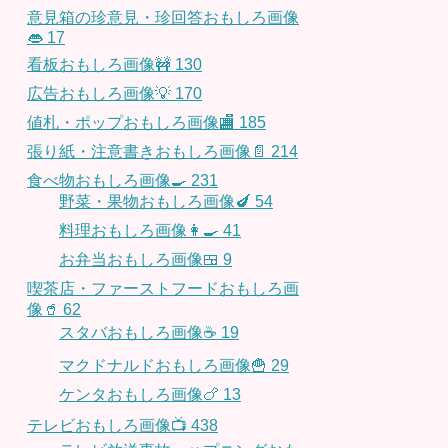
意見箱の珍意見・珍回答おもしろ画像
👄
17
看板おもしろ画像🚧
130
広告おもしろ画像💡
170
値札・ポップおもしろ画像🏬
185
張り紙・注意書きおもしろ画像📄
214
食べ物おもしろ画像🍳
231
野菜・果物おもしろ画像🍆
54
料理おもしろ画像👩‍🍳
41
お弁当おもしろ画像🍱
9
喫茶店・ファーストフードおもしろ画
像🥤
62
スタバおもしろ画像☕️
19
マクドナルドおもしろ画像🍟
29
ケンタおもしろ画像🍗
13
テレビおもしろ画像📺
438