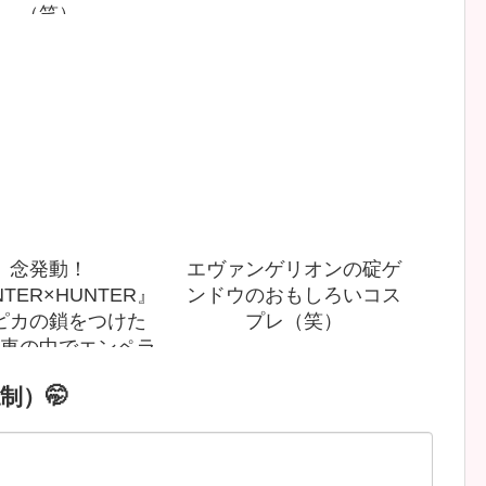
（笑）
念発動！
エヴァンゲリオンの碇ゲ
TER×HUNTER』
ンドウのおもしろいコス
ピカの鎖をつけた
プレ（笑）
車の中でエンペラ
イム発動（笑）
制）🤭