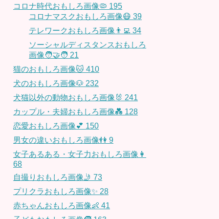
コロナ時代おもしろ画像🦠
195
コロナマスクおもしろ画像😷
39
テレワークおもしろ画像👨‍💻
34
ソーシャルディスタンスおもしろ
画像🧑‍🤝‍🧑
21
猫のおもしろ画像🐱
410
犬のおもしろ画像🐶
232
犬猫以外の動物おもしろ画像🐰
241
カップル・夫婦おもしろ画像💑
128
恋愛おもしろ画像💕
150
男女の違いおもしろ画像👫
9
女子あるある・女子力おもしろ画像👩
68
自撮りおもしろ画像🤳
73
プリクラおもしろ画像✨
28
赤ちゃんおもしろ画像👶
41