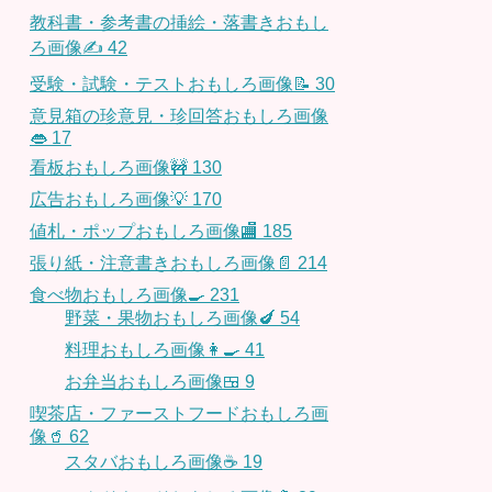
教科書・参考書の挿絵・落書きおもし
ろ画像✍️
42
受験・試験・テストおもしろ画像📝
30
意見箱の珍意見・珍回答おもしろ画像
👄
17
看板おもしろ画像🚧
130
広告おもしろ画像💡
170
値札・ポップおもしろ画像🏬
185
張り紙・注意書きおもしろ画像📄
214
食べ物おもしろ画像🍳
231
野菜・果物おもしろ画像🍆
54
料理おもしろ画像👩‍🍳
41
お弁当おもしろ画像🍱
9
喫茶店・ファーストフードおもしろ画
像🥤
62
スタバおもしろ画像☕️
19