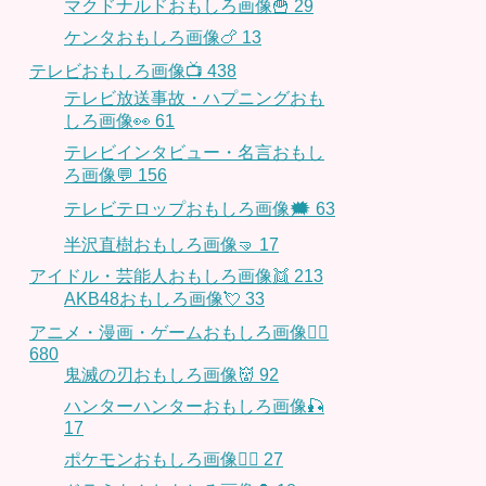
マクドナルドおもしろ画像🍟
29
ケンタおもしろ画像🍗
13
テレビおもしろ画像📺
438
テレビ放送事故・ハプニングおも
しろ画像👀
61
テレビインタビュー・名言おもし
ろ画像💬
156
テレビテロップおもしろ画像🗯
63
半沢直樹おもしろ画像🤜
17
アイドル・芸能人おもしろ画像👯
213
AKB48おもしろ画像💘
33
アニメ・漫画・ゲームおもしろ画像🧚‍♀️
680
鬼滅の刃おもしろ画像👹
92
ハンターハンターおもしろ画像🎣
17
ポケモンおもしろ画像🤹‍♂️
27