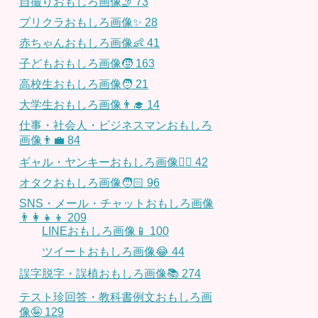
自撮りおもしろ画像🤳
73
プリクラおもしろ画像✨
28
赤ちゃんおもしろ画像👶
41
子どもおもしろ画像🧒
163
高校生おもしろ画像🧑
21
大学生おもしろ画像👨‍🎓
14
仕事・社会人・ビジネスマンおもしろ
画像👨‍💼
84
ギャル・ヤンキーおもしろ画像👱‍♀️
42
オタクおもしろ画像🧑🏻
96
SNS・メール・チャットおもしろ画像
👨‍👩‍👧‍👦
209
LINEおもしろ画像📱
100
ツイートおもしろ画像😂
44
誤字脱字・誤植おもしろ画像📚
274
テスト珍回答・教科書例文おもしろ画
像🤪
129