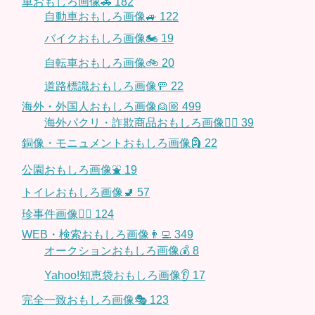
車おもしろ画像🚗
182
自動車おもしろ画像🚙
122
バイクおもしろ画像🏍
19
自転車おもしろ画像🚲
20
道路標識おもしろ画像🚥
22
海外・外国人おもしろ画像👱🏼
499
海外パクリ・詐欺商品おもしろ画像🙅‍♀️
39
銅像・モニュメントおもしろ画像🗿
22
公園おもしろ画像⛲️
19
トイレおもしろ画像🚽
57
珍事件画像👮‍♂️
124
WEB・検索おもしろ画像👨‍💻
349
オークションおもしろ画像💰
8
Yahoo!知恵袋おもしろ画像👂
17
完全一致おもしろ画像🎭
123