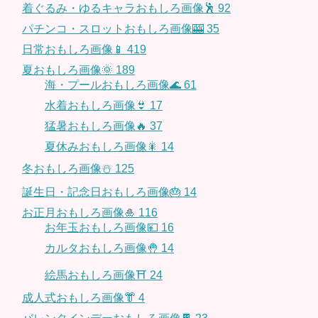
着ぐるみ・ゆるキャラおもしろ画像🕺
92
パチンコ・スロットおもしろ画像🎰
35
日常おもしろ画像📱
419
夏おもしろ画像🌞
189
海・プールおもしろ画像🌊
61
水着おもしろ画像👙
17
猛暑おもしろ画像🔥
37
夏休みおもしろ画像🎇
14
冬おもしろ画像☃️
125
誕生日・記念日おもしろ画像🎂
14
お正月おもしろ画像🎍
116
お年玉おもしろ画像💴
16
カルタおもしろ画像🤚
14
絵馬おもしろ画像⛩
24
成人式おもしろ画像👘
4