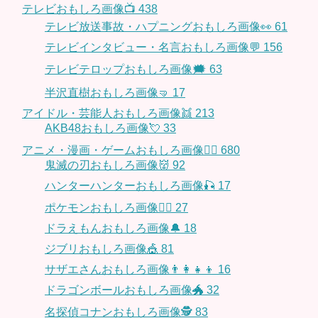
テレビおもしろ画像📺
438
テレビ放送事故・ハプニングおもしろ画像👀
61
テレビインタビュー・名言おもしろ画像💬
156
テレビテロップおもしろ画像🗯
63
半沢直樹おもしろ画像🤜
17
アイドル・芸能人おもしろ画像👯
213
AKB48おもしろ画像💘
33
アニメ・漫画・ゲームおもしろ画像🧚‍♀️
680
鬼滅の刃おもしろ画像👹
92
ハンターハンターおもしろ画像🎣
17
ポケモンおもしろ画像🤹‍♂️
27
ドラえもんおもしろ画像🔔
18
ジブリおもしろ画像🎪
81
サザエさんおもしろ画像👨‍👩‍👧‍👦
16
ドラゴンボールおもしろ画像🐲
32
名探偵コナンおもしろ画像🕵️
83