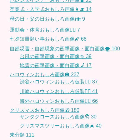
バレンタインデーおもしろ画像🍫
23
卒業式・入学式おもしろ画像👩‍🎓
14
母の日・父の日おもしろ画像👪
9
運動会・体育おもしろ画像🤸‍♂️
7
七夕短冊願い事おもしろ画像🌠
68
自然災害・自然現象の衝撃画像・面白画像🌪
100
台風の衝撃画像・面白画像🌀
39
地震の衝撃画像・面白画像🗾
17
ハロウィンおもしろ画像🎃
237
渋谷ハロウィンおもしろ仮装👯‍♂️
87
川崎ハロウィンおもしろ仮装🧞‍♀️
41
海外ハロウィンおもしろ画像🧛‍♂️
66
クリスマスおもしろ画像🎁
180
サンタクロースおもしろ画像🎅
30
クリスマスツリーおもしろ画像🎄
40
未分類
111