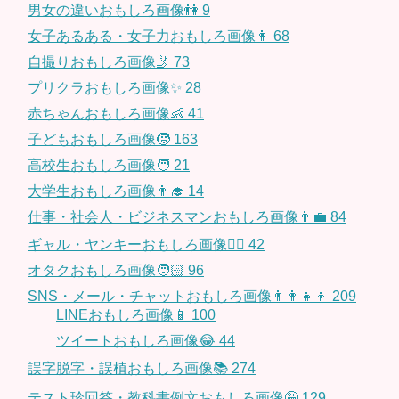
男女の違いおもしろ画像👫
9
女子あるある・女子力おもしろ画像👩
68
自撮りおもしろ画像🤳
73
プリクラおもしろ画像✨
28
赤ちゃんおもしろ画像👶
41
子どもおもしろ画像🧒
163
高校生おもしろ画像🧑
21
大学生おもしろ画像👨‍🎓
14
仕事・社会人・ビジネスマンおもしろ画像👨‍💼
84
ギャル・ヤンキーおもしろ画像👱‍♀️
42
オタクおもしろ画像🧑🏻
96
SNS・メール・チャットおもしろ画像👨‍👩‍👧‍👦
209
LINEおもしろ画像📱
100
ツイートおもしろ画像😂
44
誤字脱字・誤植おもしろ画像📚
274
テスト珍回答・教科書例文おもしろ画像🤪
129