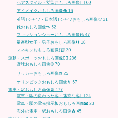
ヘアスタイル・髪型おもしろ画像👱‍♀️
60
アイメイクおもしろ画像👁
16
英語Tシャツ・日本語Tシャツおもしろ画像👕
31
靴おもしろ画像👡
52
ファッションショーおもしろ画像🥻
47
量産型女子・男子おもしろ画像👫
18
マネキンおもしろ画像💃🏻
30
運動・スポーツおもしろ画像🏃‍♂️
236
野球おもしろ画像⚾
70
サッカーおもしろ画像⚽️
25
オリンピックおもしろ画像🏅
67
電車・駅おもしろ画像🚉
177
電車・駅の変わった客・迷惑な客🤦‍♀️
24
電車・駅の電光掲示板おもしろ画像🕋
23
海外の電車・駅おもしろ画像🚊
45