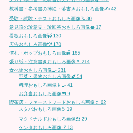
教科書・参考書の挿絵・落書きおもしろ画像✍️
42
受験・試験・テストおもしろ画像📝
30
意見箱の珍意見・珍回答おもしろ画像👄
17
看板おもしろ画像🚧
130
広告おもしろ画像💡
170
値札・ポップおもしろ画像🏬
185
張り紙・注意書きおもしろ画像📄
214
食べ物おもしろ画像🍳
231
野菜・果物おもしろ画像🍆
54
料理おもしろ画像👩‍🍳
41
お弁当おもしろ画像🍱
9
喫茶店・ファーストフードおもしろ画像🥤
62
スタバおもしろ画像☕️
19
マクドナルドおもしろ画像🍟
29
ケンタおもしろ画像🍗
13